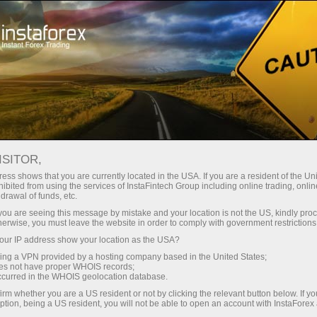
Минимальные
спреды — максимум выгоды
ISITOR,
ess shows that you are currently located in the USA. If you are a resident of the Uni
Бонус 30%
ibited from using the services of InstaFintech Group including online trading, online
С InstaForex вы получаете
drawal of funds, etc.
доступ к действительно
на каждый депозит
k you are seeing this message by mistake and your location is not the US, kindly pro
конкурентным возможностям:
herwise, you must leave the website in order to comply with government restrictions
кредитное плечо до 1:5000, одни
ur IP address show your location as the USA?
Скорость
из лучших спредов и комиссий
sing a VPN provided by a hosting company based in the United States;
на рынке, а также
oes not have proper WHOIS records;
в трейдинге и на трассе
occurred in the WHOIS geolocation database.
привлекательные условия для
irm whether you are a US resident or not by clicking the relevant button below. If y
торговли акциями и индексами
ption, being a US resident, you will not be able to open an account with InstaForex
Ваш личный джекпот подарков
Мы разработали бонусную