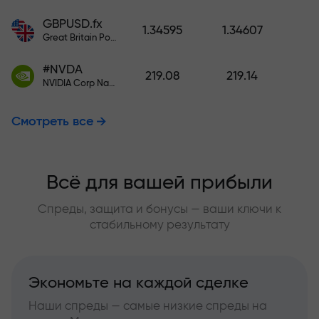
GBPUSD.fx
1.34595
1.34607
Great Britain Pound vs US Dollar
#NVDA
219.08
219.14
NVIDIA Corp Nasdaq Stock Exchange (Nasdaq) USD
Смотреть все
Всё для вашей прибыли
Спреды, защита и бонусы — ваши ключи к
стабильному результату
Экономьте на каждой сделке
Наши спреды — самые низкие спреды на