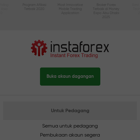
Paling
Program Afiliasi
Most Innovative
Broker Forex
Best
i Asia
Terbaik 2020
Mobile Trading
Terbaik di Money
Tec
20
Application
Expo Abu Dhabi
2025
Buka akaun dagangan
Untuk Pedagang
Semua untuk pedagang
Pembukaan akaun segera