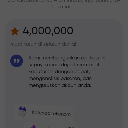
uruskan akaun anda — di mana sahaja, pada bila-
bila masa.
4,000,000
muat turun di seluruh dunia!
Kami membangunkan aplikasi ini
supaya anda dapat membuat
keputusan dengan cepat,
menganalisis pasaran, dan
menguruskan akaun anda.
Kalendar ekonomi