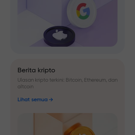
Berita kripto
Ulasan kripto terkini: Bitcoin, Ethereum, dan
altcoin
Lihat semua