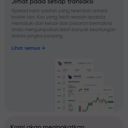
Jimat pada setiap transaksi
Spread kami adalah yang terendah antara
broker lain. Kos yang lebih rendah apabila
memasuki dan keluar dari pasaran bermakna
anda mengumpulkan lebih banyak keuntungan
dalam jangka panjang.
Lihat semua
Kami akan meningkatkan