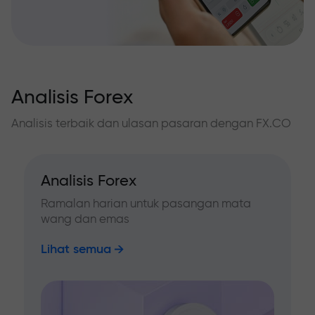
Analisis Forex
Analisis terbaik dan ulasan pasaran dengan FX.CO
Analisis Forex
Ramalan harian untuk pasangan mata
wang dan emas
Lihat semua