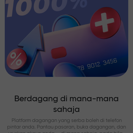
Berdagang di mana-mana
sahaja
Platform dagangan yang serba boleh di telefon
pintar anda. Pantau pasaran, buka dagangan, dan