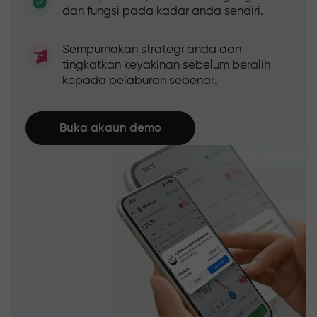
dan fungsi pada kadar anda sendiri.
Sempurnakan strategi anda dan
tingkatkan keyakinan sebelum beralih
kepada pelaburan sebenar.
Buka akaun demo