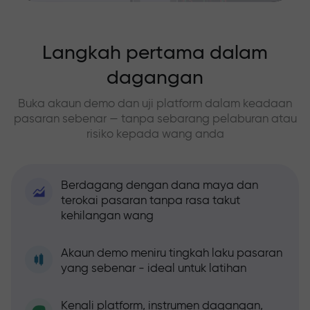
Langkah pertama dalam
dagangan
Buka akaun demo dan uji platform dalam keadaan
pasaran sebenar — tanpa sebarang pelaburan atau
risiko kepada wang anda
Berdagang dengan dana maya dan
terokai pasaran tanpa rasa takut
kehilangan wang
Akaun demo meniru tingkah laku pasaran
yang sebenar - ideal untuk latihan
Kenali platform, instrumen dagangan,