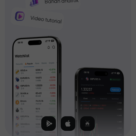
Bahan analitik
Video tutorial