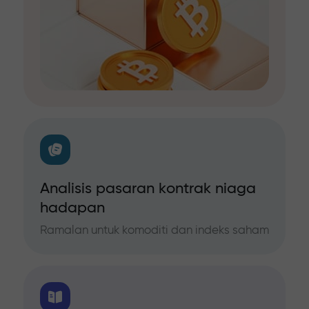
Analisis pasaran kontrak niaga
hadapan
Ramalan untuk komoditi dan indeks saham