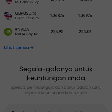
US Dollar vs Japanese Yen
GBPUSD.fx
1.34876
1.34976
Great Britain Pound vs US Dollar
#NVDA
223.95
224.01
NVIDIA Corp Nasdaq Stock Exchange (Nasdaq) USD
Lihat semua
Segala-galanya untuk
keuntungan anda
Spread, perlindungan, dan bonus adalah kunci
kepada keuntungan kukuh anda