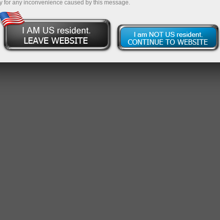
y for any inconvenience caused by this message.
Барчасини кўрс
 :
Топилган трейдерлар: