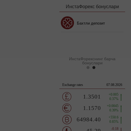
ИнстаФорекс бонуслари
Бонус 30%
Бахтли депозит
Клуб бонуси
ИнстаФорекснинг барча
бонуслари