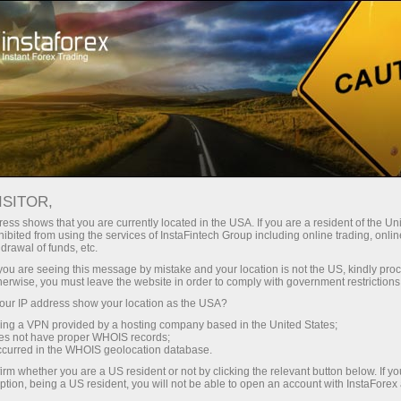
Ҳисоб-варағини тез очиш
Савдо платформаси
Энди иш
шлаётганлар
Инвесторлар учун
Ҳамкорлар учун
Промоак
учун
ISITOR,
ess shows that you are currently located in the USA. If you are a resident of the Uni
ibited from using the services of InstaFintech Group including online trading, online
ш учун VIP ҳудудга чипта ол" танловин
drawal of funds, etc.
чун VIP ҳудудга чипта ол" танловининг иштирокчилар
k you are seeing this message by mistake and your location is not the US, kindly pro
herwise, you must leave the website in order to comply with government restrictions
з, кўллаб-қувватлаш хизматига мурожаат қилинг:
tourn
ur IP address show your location as the USA?
sing a VPN provided by a hosting company based in the United States;
oes not have proper WHOIS records;
occurred in the WHOIS geolocation database.
удга чипта ол" бош саҳифаси
irm whether you are a US resident or not by clicking the relevant button below. If y
дга чипта ол" танлови қоидалари
ption, being a US resident, you will not be able to open an account with InstaForex