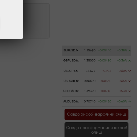
атиш
EURUSD.fx
1.15690
+0.00440
+0.38%
GBPUSD.fx
1.35030
+0.00480
+0.36%
USDJPY.fx
157.477
-0.957
-0.60%
USDCHF.fx
0.80690
-0.00530
-0.65%
USDCAD.fx
1.39390
-0.00740
-0.53%
AUDUSD.fx
0.70740
+0.00420
+0.60%
Савдо ҳисоб-варағини очиш
Савдо платформасини юклаб
олиш