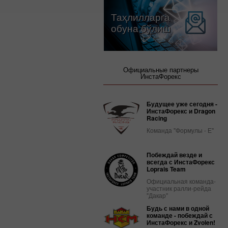
Таҳлилларга
обуна бўлиш
Официальные партнеры
ИнстаФорекс
Будущее уже сегодня -
ИнстаФорекс и Dragon
Racing
Команда "Формулы - Е"
Побеждай везде и
всегда с ИнстаФорекс
Loprais Team
Официальная команда-
участник ралли-рейда
"Дакар"
Будь с нами в одной
команде - побеждай с
ИнстаФорекс и Zvolen!