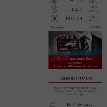
ИнстаФорекснинг Клуб
карталари
Бонусни 40%гача кўпайтир
Савдо воситалари
Forexда муваффақиятли онлайн
савдо қилиш учун энг яхши
воситалар
MetaTrader савдо