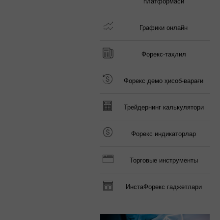
платформаси
Графики онлайн
Форекс-таҳлил
Форекс демо ҳисоб-варағи
Трейдернинг калькулятори
Форекс индикаторлар
Торговые инструменты
ИнстаФорекс гаджетлари