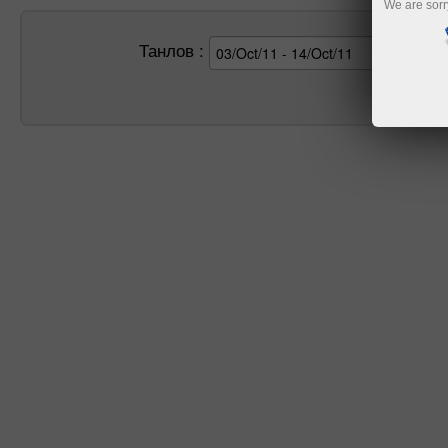
We are sorr
Танлов :
Излаш