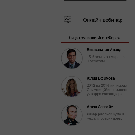
Онлайн вебинар
Лица компании ИнстаФорекс
Вишванатан Ананд
15-й чемпион мира по
шахматам
Юлия Ефимова
2012 ва 2016 йилларда
Олимпия ўйинларининг
уч карра совриндори
Алеш Лопрайс
Дакар раллиси кумуш
медали совриндори.