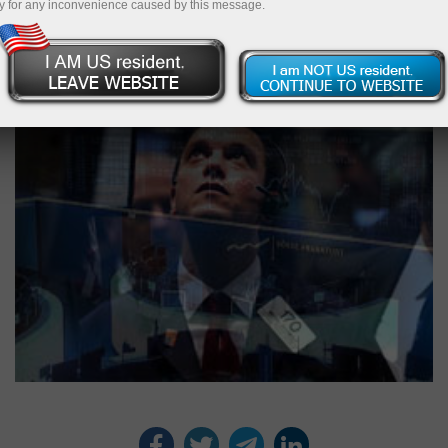
СЂРΜРЄРЅСЂРҐС‹
y for any inconvenience caused by this message.