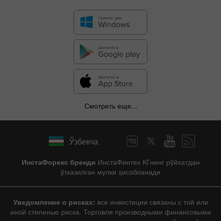
Смотреть еще...
Ўзбекча
ИнстаФорекс бренди
ИнстаФинтех КГнинг рўйхатдан
ўтказилган мулки ҳисобланади
Уведомление о рисках:
все инвестиции связаны с той или
иной степенью риска. Торговля производными финансовыми