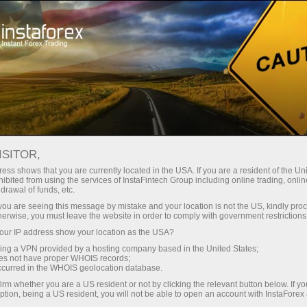
Трейдерам
Новости рынка Форекс
ISITOR,
29.04.2022
16:36:00
UTC+00
Р­РЄРЅРЅРЅРЈРЁРЄР°
ess shows that you are currently located in the USA. If you are a resident of the Uni
ibited from using the services of InstaFintech Group including online trading, online
drawal of funds, etc.
РΜРІСЂРЅР·РЅРЅС‹
k you are seeing this message by mistake and your location is not the US, kindly pro
СЂР°СЃС€РЁСЂРЁР»Р°СЃСЊ РІ
herwise, you must leave the website in order to comply with government restrictions
ur IP address show your location as the USA?
I РЄРІР°СЂС‚Р°Р»РΜ, Р°
sing a VPN provided by a hosting company based in the United States;
РЁРЅС„Р»СЏС†РЁСЏ
oes not have proper WHOIS records;
occurred in the WHOIS geolocation database.
СЃС‚Р°РІРЁС‚ РЅРЅРІС‹РΜ
irm whether you are a US resident or not by clicking the relevant button below. If y
ption, being a US resident, you will not be able to open an account with InstaForex