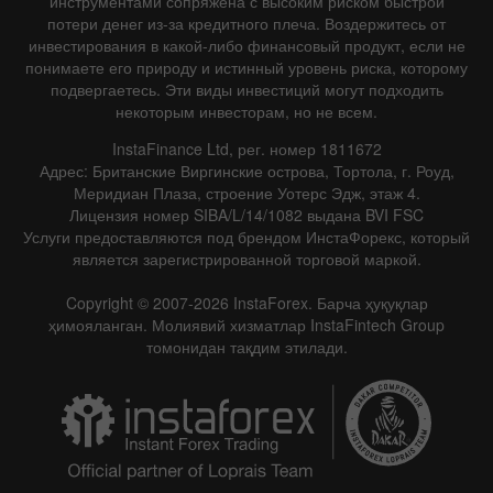
инструментами сопряжена с высоким риском быстрой
потери денег из-за кредитного плеча. Воздержитесь от
инвестирования в какой-либо финансовый продукт, если не
понимаете его природу и истинный уровень риска, которому
подвергаетесь. Эти виды инвестиций могут подходить
некоторым инвесторам, но не всем.
InstaFinance Ltd, рег. номер 1811672
Адрес: Британские Виргинские острова, Тортола, г. Роуд,
Меридиан Плаза, строение Уотерс Эдж, этаж 4.
Лицензия номер SIBA/L/14/1082 выдана BVI FSC
Услуги предоставляются под брендом ИнстаФорекс, который
является зарегистрированной торговой маркой.
Copyright © 2007-2026 InstaForex. Барча ҳуқуқлар
ҳимояланган. Молиявий хизматлар InstaFintech Group
томонидан тақдим этилади.