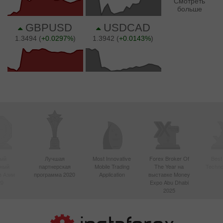
ый
Лучшая
Most Innovative
Forex Broker Of
Best
вный
партнерская
Mobile Trading
The Year на
Techno
в Азии
программа 2020
Application
выставке Money
20
Expo Abu Dhabi
2025