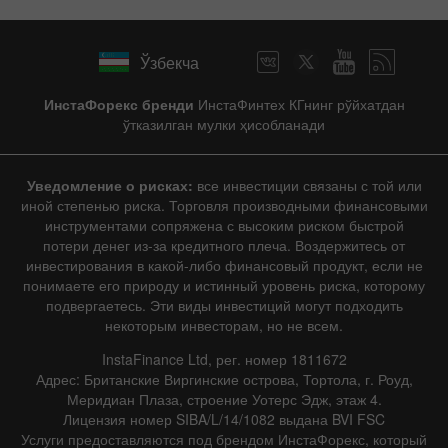
Ўзбекча
ИнстаФорекс бренди
ИнстаФинтех КГнинг рўйхатдан
ўтказилган мулки ҳисобланади
Уведомление о рисках:
все инвестиции связаны с той или
иной степенью риска. Торговля производными финансовыми
инструментами сопряжена с высоким риском быстрой
потери денег из-за кредитного плеча. Воздержитесь от
инвестирования в какой-либо финансовый продукт, если не
понимаете его природу и истинный уровень риска, которому
подвергаетесь. Эти виды инвестиций могут подходить
некоторым инвесторам, но не всем.
InstaFinance Ltd, рег. номер 1811672
Адрес: Британские Виргинские острова, Тортола, г. Роуд,
Меридиан Плаза, строение Уотерс Эдж, этаж 4.
Лицензия номер SIBA/L/14/1082 выдана BVI FSC
Услуги предоставляются под брендом ИнстаФорекс, который