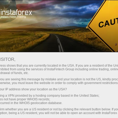
Трейдерам
Новости рынка Форекс
ISITOR,
04.12.2023
05:35:00
UTC+00
ess shows that you are currently located in the USA. If you are a resident of the Uni
ibited from using the services of InstaFintech Group including online trading, online
drawal of funds, etc.
k you are seeing this message by mistake and your location is not the US, kindly pro
herwise, you must leave the website in order to comply with government restrictions
ur IP address show your location as the USA?
sing a VPN provided by a hosting company based in the United States;
oes not have proper WHOIS records;
occurred in the WHOIS geolocation database.
irm whether you are a US resident or not by clicking the relevant button below. If y
ption, being a US resident, you will not be able to open an account with InstaForex