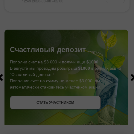
12:49 2026-08-08 +02:00
Счастливый депозит
Пополни счет на $3 000 и получи еще
$1000
!
В августе мы проводим розыгрыш
$1000
в рамках акции
"Счастливый депозит"!
Пополнив счет на сумму не менее $3 000, вы
автоматически становитесь участником акции.
СТАТЬ УЧАСТНИКОМ
СТАТЬ УЧАСТНИКОМ
ПОЛУЧИТЬ БОНУС
СТАТЬ УЧАСТНИКОМ