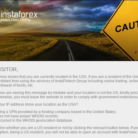
Untuk Pedagang
Berita Pasaran Forex
ISITOR,
04.12.2023
05:35:00
UTC+00
YEN MENGUKUH BERBANDING
ess shows that you are currently located in the USA. If you are a resident of the Uni
ibited from using the services of InstaFintech Group including online trading, online
drawal of funds, etc.
MATA WANG UTAMA
k you are seeing this message by mistake and your location is not the US, kindly pro
herwise, you must leave the website in order to comply with government restrictions
ur IP address show your location as the USA?
sing a VPN provided by a hosting company based in the United States;
oes not have proper WHOIS records;
occurred in the WHOIS geolocation database.
irm whether you are a US resident or not by clicking the relevant button below. If y
ption, being a US resident, you will not be able to open an account with InstaForex