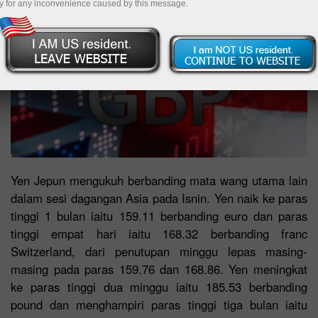
y for any inconvenience caused by this message.
Yen Jepun mengukuh berbanding mata wang utama lain
dalam sesi dagangan Asia pada Isnin. Yen naik ke paras
tinggi 1 bulan iaitu 159.11 berbanding euro dan paras
tinggi empat hari iaitu 168.32 berbanding franc
Switzerland, dari penutupan minggu lepas masing-
masing pada paras 159.76 dan 168.86. Yen meningkat
ke paras tinggi dua minggu iaitu 185.53 berbanding
pound dan menghampiri paras tinggi tiga bulan iaitu