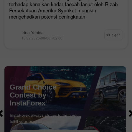
terhadap kenaikan kadar faedah lanjut oleh Rizab
Persekutuan Amerika Syarikat mungkin
mengehadkan potensi peningkatan
Irina Yanina
1441
13:02 2026-08-06 +02:00
Chancy Deposit
Deposit akaun anda sebanyak $3,000 dan dapatkan
$1000
lebih lagi!
Dalam Ogos kami membuat cabutan bertuah
$1000
dalam
Kempen Chancy Deposit!
Dapatkan peluang untuk menang dengan membuat deposit
$ 3000 ke dalam akaun dagangan. Setelah memenuhi
syarat ini, anda menjadi peserta kempen.
DAPATKAN BONUS
SERTAI PERADUAN