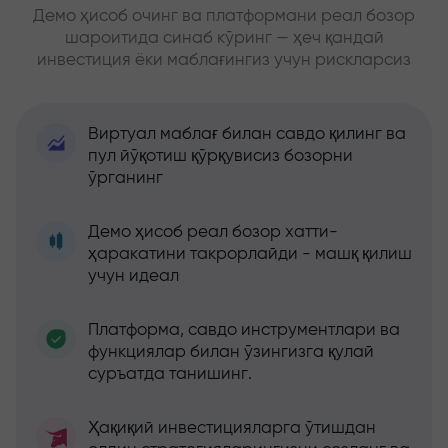
Демо ҳисоб очинг ва платформани реал бозор
шароитида синаб кўринг — ҳеч қандай
инвестиция ёки маблағингиз учун рискларсиз
Виртуал маблағ билан савдо қилинг ва
пул йўқотиш қўрқувисиз бозорни
ўрганинг
Демо ҳисоб реал бозор хатти-
ҳаракатини такрорлайди - машқ қилиш
учун идеал
Платформа, савдо инструментлари ва
функциялар билан ўзингизга қулай
суръатда танишинг.
Ҳақиқий инвестицияларга ўтишдан