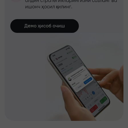
олдин стратегияларингизни созланг ва
ишонч ҳосил қилинг.
Демо ҳисоб очиш