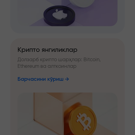
Крипто янгиликлар
Долзарб крипто шарҳлар: Bitcoin,
Ethereum ва алткоинлар
Барчасини кўриш