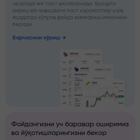
орасида энг паст ҳисобланади. Бозорга
кириш ва чиқишдаги паст харажатлар узоқ
муддатда кўпроқ фойда жамғариш имконини
беради
Барчасини кўриш
Фойдангизни уч баравар оширимиз
ва йўқотишларингизни бекор