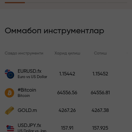
саёҳатга эга бўлади
Риск суғуртаси дастури
йўқотишларингизни қоплайди ва
Оммабоп инструментлар
6 ой ичида фойдани уч баравар
оширишни кафолатлайди.
Хотиржам савдо қилинг —
Савдо инструменти
Харид қилиш
Сотиш
Сп
капиталингиз ҳимояланган!
EURUSD.fx
1.15442
1.15452
Ҳисобни тўлдиринг ва
Euro vs US Dollar
депозитингиздан 1 000 марта
катта бонус олинг. X1000 хато
#Bitcoin
64556.56
64556.81
эмас. Депозит қанча катта
Bitcoin
бўлса, мультипликатор шунча
юқори бўлади.
GOLD.m
4267.26
4267.38
USDJPY.fx
157.91
157.925
US Dollar vs Japanese Yen