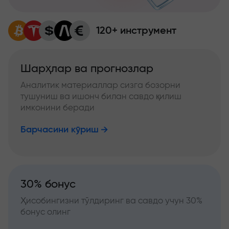
120+ инструмент
Шарҳлар ва прогнозлар
Аналитик материаллар сизга бозорни
тушуниш ва ишонч билан савдо қилиш
имконини беради
Барчасини кўриш
30% бонус
Ҳисобингизни тўлдиринг ва савдо учун 30%
бонус олинг