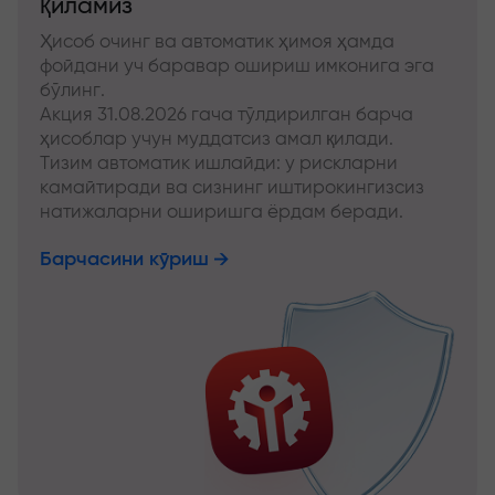
қиламиз
Ҳисоб очинг ва автоматик ҳимоя ҳамда
фойдани уч баравар ошириш имконига эга
бўлинг.
Акция 31.08.2026 гача тўлдирилган барча
ҳисоблар учун муддатсиз амал қилади.
Тизим автоматик ишлайди: у рискларни
камайтиради ва сизнинг иштирокингизсиз
натижаларни оширишга ёрдам беради.
Барчасини кўриш