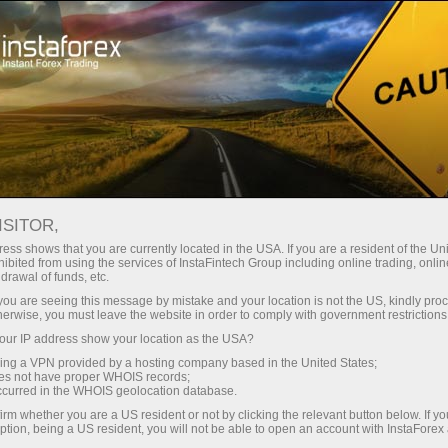
Кичик
спредлар — катта фойда
ISITOR,
ess shows that you are currently located in the USA. If you are a resident of the Uni
Ҳар бир депозит учун
ibited from using the services of InstaFintech Group including online trading, online
InstaForex билан сиз ҳақиқатан
drawal of funds, etc.
рақобатбардош имкониятларга
30% бонус
k you are seeing this message by mistake and your location is not the US, kindly pro
эга бўласиз: 1:5000 гача кредит
herwise, you must leave the website in order to comply with government restrictions
елкаси, бозордаги энг яхши
ur IP address show your location as the USA?
Савдода
спред ва комиссиялардан бири,
sing a VPN provided by a hosting company based in the United States;
шунингдек акциялар ва
oes not have proper WHOIS records;
ва трассада тезлик
occurred in the WHOIS geolocation database.
индекслар билан савдо қилиш
irm whether you are a US resident or not by clicking the relevant button below. If y
учун қулай шартлар.
ption, being a US resident, you will not be able to open an account with InstaForex
Шахсий совға жекпоти
Биз савдони янада жозибадор