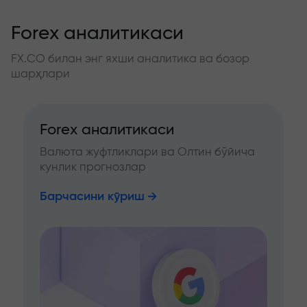
Forex аналитикаси
FX.CO билан энг яхши аналитика ва бозор
шарҳлари
Forex аналитикаси
Валюта жуфтликлари ва Олтин бўйича
кунлик прогнозлар
Барчасини кўриш