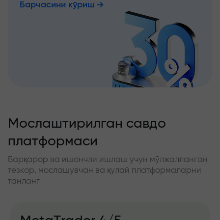
Барчасини кўриш
Мослаштирилган савдо
платформаси
Барқарор ва ишончли ишлаш учун мўлжалланган
тезкор, мослашувчан ва қулай платформаларни
танланг