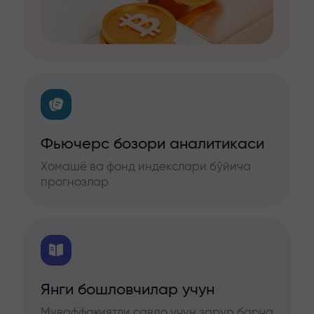
Фьючерс бозори аналитикаси
Хомашё ва фонд индекслари бўйича
прогнозлар
Янги бошловчилар учун
Муваффақиятли савдо учун зарур барча