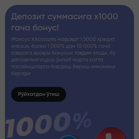
Депозит суммасига x1000
гача бонус!
Махсус XAccounts нафақат 1:5000 кредит
елкаси, балки 1 000% дан 10 000% гача
савдога яроқли бонусни тақдим этади, бу
депозитингиздан ўнлаб марта катта
пасайишларга бардош бериш имконини
беради
Рўйхатдан ўтиш