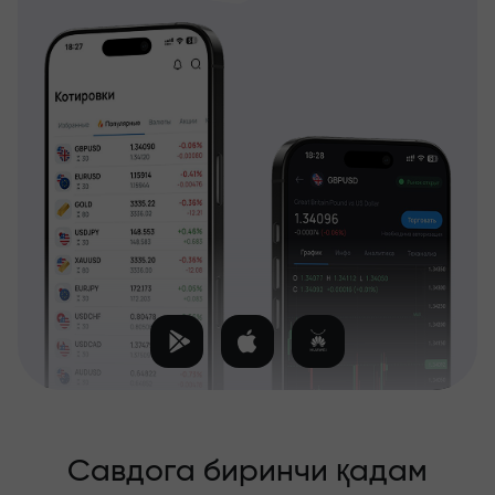
Савдога биринчи қадам