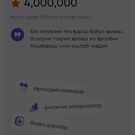
4,000,000
бутун дунё бўйлаб юклаб олиш!
Биз иловани тез қарор қабул қилиш,
бозорни таҳлил қилиш ва ҳисобни
бошқариш учун ишлаб чиқдик
Иқтисодий календар
Аналитик материаллар
Видео дарслар