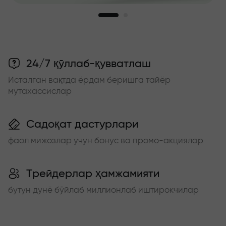
24/7 қўллаб-қувватлаш
Исталган вақтда ёрдам беришга тайёр
мутахассислар
Садоқат дастурлари
фаол мижозлар учун бонус ва промо-акциялар
Трейдерлар ҳамжамияти
бутун дунё бўйлаб миллионлаб иштирокчилар