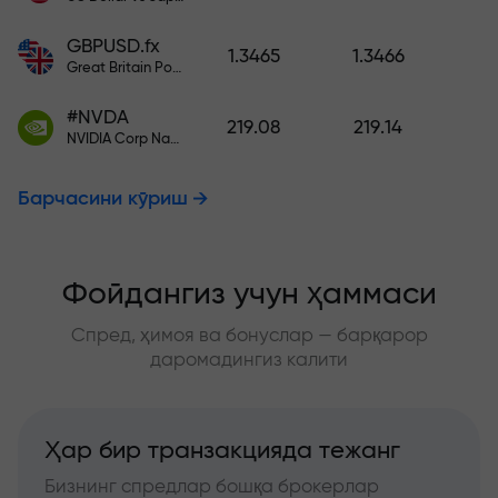
GBPUSD.fx
1.3465
1.3466
Great Britain Pound vs US Dollar
#NVDA
219.08
219.14
NVIDIA Corp Nasdaq Stock Exchange (Nasdaq) USD
Барчасини кўриш
Фойдангиз учун ҳаммаси
Спред, ҳимоя ва бонуслар — барқарор
даромадингиз калити
Ҳар бир транзакцияда тежанг
Бизнинг спредлар бошқа брокерлар