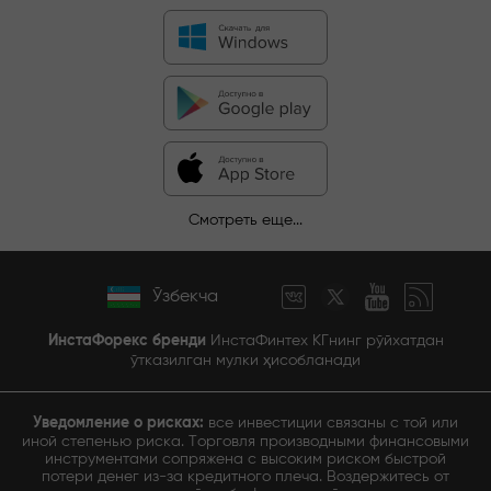
Смотреть еще...
Ўзбекча
ИнстаФорекс бренди
ИнстаФинтех КГнинг рўйхатдан
ўтказилган мулки ҳисобланади
Уведомление о рисках:
все инвестиции связаны с той или
иной степенью риска. Торговля производными финансовыми
инструментами сопряжена с высоким риском быстрой
потери денег из-за кредитного плеча. Воздержитесь от