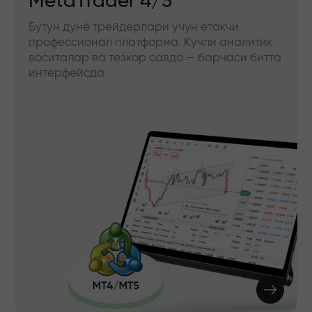
MetaTrader 4/5
Бутун дунё трейдерлари учун етакчи
профессионал платформа. Кучли аналитик
воситалар ва тезкор савдо — барчаси битта
интерфейсда