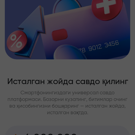
Исталган жойда савдо қилинг
Смартфонингиздаги универсал савдо
платформаси. Бозорни кузатинг, битимлар очинг
ва ҳисобингизни бошқаринг — исталган жойда,
исталган вақтда.