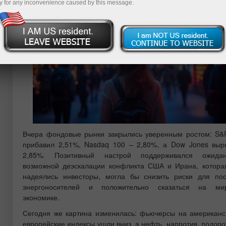
Ирана
y for any inconvenience caused by this message.
Вчера фондовые рынки закрылись уверенным ростом: S&
прибавил 2,51%, Nasdaq 100 – 2,80%, а Dow Jones выр
2,85%. Позитивный настрой поддерживался ожида
возможной деэскалации конфликта США и Ирана, которая
надеялись инвесторы, могла бы снизить риски для пос
энергоносителей и положительно сказаться на ми
экономике.
Сегодня же картина изменилась: фьючерсы на американс
европейские индексы ушли вниз, а нефть, напротив, подор