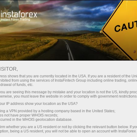
Трейдерлар учун
Форекс аналитика
Форекс-шарҳлар
Новости
ISITOR,
ess shows that you are currently located in the USA. If you are a resident of the Uni
ibited from using the services of InstaFintech Group including online trading, online
09.04.2026 13:16
drawal of funds, etc.
Дайджест новостей рынка США
k you are seeing this message by mistake and your location is not the US, kindly pro
herwise, you must leave the website in order to comply with government restrictions
09.04.2026
ur IP address show your location as the USA?
sing a VPN provided by a hosting company based in the United States;
oes not have proper WHOIS records;
occurred in the WHOIS geolocation database.
Фьючерсы на акции упали на ф
irm whether you are a US resident or not by clicking the relevant button below. If y
неопределенности в отношениях СШ
ption, being a US resident, you will not be able to open an account with InstaForex