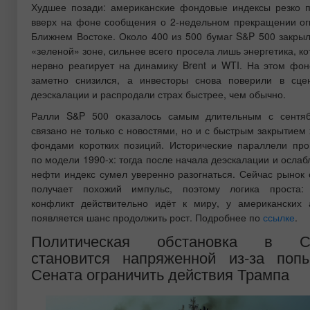
Худшее позади: американские фондовые индексы резко 
вверх на фоне сообщения о 2-недельном прекращении ог
Ближнем Востоке. Около 400 из 500 бумаг S&P 500 закрыл
«зеленой» зоне, сильнее всего просела лишь энергетика, к
нервно реагирует на динамику Brent и WTI. На этом фон
заметно снизился, а инвесторы снова поверили в сце
деэскалации и распродали страх быстрее, чем обычно.
Ралли S&P 500 оказалось самым длительным с сентя
связано не только с новостями, но и с быстрым закрытием
фондами коротких позиций. Исторические параллели про
по модели 1990-х: тогда после начала деэскалации и осла
нефти индекс сумел уверенно разогнаться. Сейчас рынок 
получает похожий импульс, поэтому логика проста:
конфликт действительно идёт к миру, у американских 
появляется шанс продолжить рост. Подробнее по
ссылке
.
Политическая обстановка в 
становится напряженной из-за попы
Сената ограничить действия Трампа