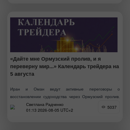
Ормузский пролив. Поддержку акциям также оказали
«Дайте мне Ормузский пролив, и я
переверну мир...» Календарь трейдера на
5 августа
Иран и Оман ведут активные переговоры о
восстановлении судоходства через Ормузский пролив.
Светлана Радченко
Согласно данным The New York Times, обсуждаемая
5037
01:13 2026-08-05 UTC+2
схема предполагает проход входящих судов по
маршруту у иранского побережья