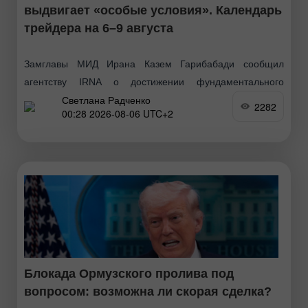
выдвигает «особые условия». Календарь
трейдера на 6–9 августа
Замглавы МИД Ирана Казем Гарибабади сообщил
агентству IRNA о достижении фундаментального
Светлана Радченко
соглашения с Оманом по ключевым аспектам
2282
00:28 2026-08-06 UTC+2
судоходства в Ормузском проливе. Новый
согласованный маршрут будет носить временный
характер и просуществует
Блокада Ормузского пролива под
вопросом: возможна ли скорая сделка?