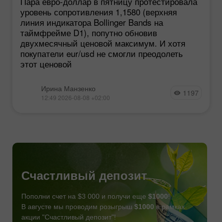
Пара евро-доллар в пятницу протестировала
уровень сопротивления 1,1580 (верхняя
линия индикатора Bollinger Bands на
таймфрейме D1), попутно обновив
двухмесячный ценовой максимум. И хотя
покупатели eur/usd не смогли преодолеть
этот ценовой
Ирина Манзенко
1197
12:49 2026-08-08 +02:00
Счастливый депозит
Пополни счет на $3 000 и получи еще
$1000
!
В августе мы проводим розыгрыш
$1000
в рамках
акции "Счастливый депозит"!