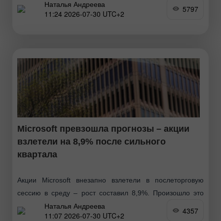
Наталья Андреева
результаты Microsoft , но затем сократили прибавки на
5797
11:24 2026-07-30 UTC+2
фоне геополитической напряженности между США и
Ираном и «ястребиных» сигналов
Microsoft превзошла прогнозы – акции
взлетели на 8,9% после сильного
квартала
Акции Microsoft внезапно взлетели в послеторговую
сессию в среду – рост составил 8,9%. Произошло это
Наталья Андреева
после публикации квартального отчета, в котором
4357
11:07 2026-07-30 UTC+2
ключевые показатели компании заметно превзошли