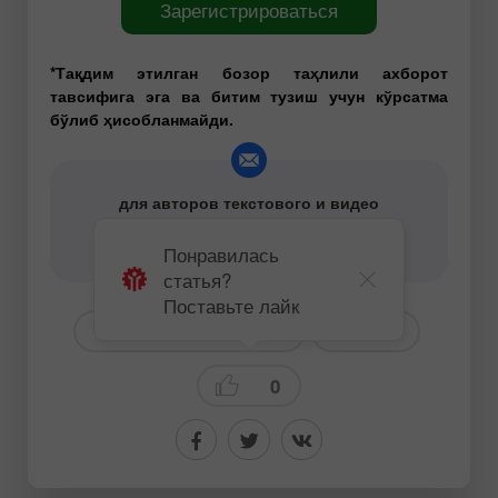
Зарегистрироваться
*Тақдим этилган бозор таҳлили ахборот
тавсифига эга ва битим тузиш учун кўрсатма
бўлиб ҳисобланмайди.
для авторов текстового и видео
аналитического контента -
content-authors@instaforex.com
Понравилась
статья?
Поставьте лайк
# US Markets Daily Digest
Новости
0