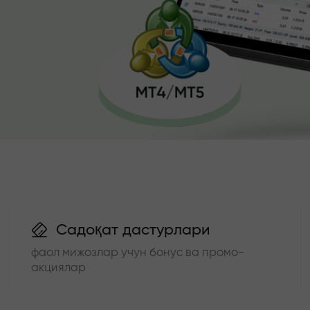
Садоқат дастурлари
фаол мижозлар учун бонус ва промо-
акциялар