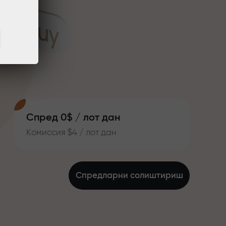
Спред 0$ / лот дан
Комиссия $4 / лот дан
Спредларни солиштириш