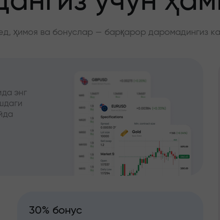
ангиз учун ҳа
д, ҳимоя ва бонуслар — барқарор даромадингиз к
да энг
ишдаги
йда
30% бонус