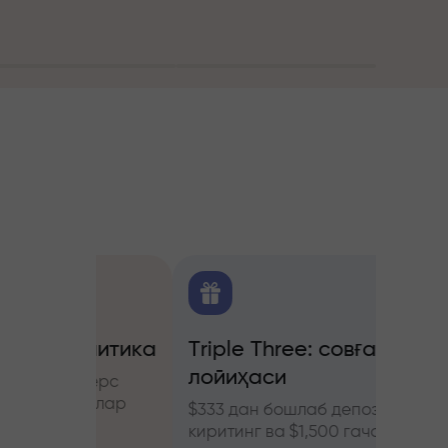
алитика
Triple Three: совға
Трей
лойиҳаси
бону
ючерс
нозлар
$333 дан бошлаб депозит
InstaF
киритинг ва $1,500 гача
иштиро