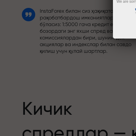
We are sorr
InstaForex билан сиз ҳақиқатан
рақобатбардош имкониятларга эга
бўласиз: 1:5000 гача кредит елкаси,
бозордаги энг яхши спред ва
комиссиялардан бири, шунингдек
акциялар ва индекслар билан савдо
қилиш учун қулай шартлар.
Биз савдони янада жозибадор
қиладиган бонус тизимини ишлаб
чиқдик. Ҳар бир InstaForex мижози ўз
депозитига 30% гача бонус олиши ва
бошқа акциялар ҳамда махсус
таклифлардан фойдаланиши мумкин.
Кичик
Трассадаги тезлик ва савдо тезлиги
спредлар — 
бир хил қадриятларни баҳам кўради.
Aleš Loprais савдо оламига интилиш в