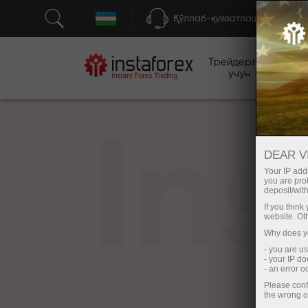
Қўллаб-қувватлаш
Трейдерлар
бо
учун
In
DEAR V
Your IP addr
you are proh
deposit/with
If you thin
website. Ot
Why does yo
- you are u
- your IP d
- an error 
Please conf
the wrong o