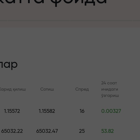
а
зит учун
й
лар
24 соат
Харид қилиш
Сотиш
Спред
ичидаги
 тезлик
ўзгариш
Онлайн курслар
FX.CO билан ан
и
1.15572
1.15582
16
0.00327
а жекпоти
Савдони нолдан ўрганинг —
Forex, крипто ва Фь
барча даражалар учун
бўйича кунлик прог
65032.22
65032.47
25
53.82
курслар ва вебинарлар