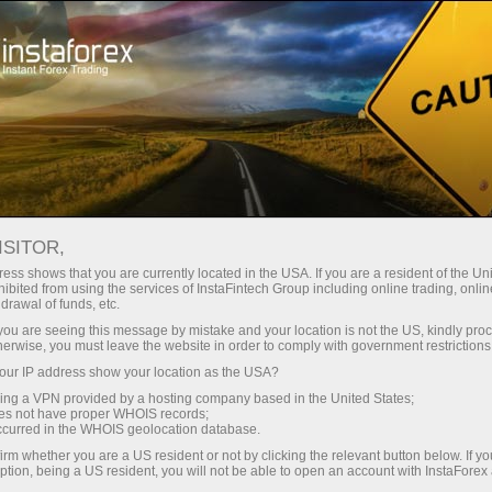
Ҳисоб-варағини тез очиш
Савдо платформаси
Энди иш
Инвесторлар
шлаётганлар
Промоак
Ҳамкорлар учун
учун
учун
staFo
ISITOR,
ess shows that you are currently located in the USA. If you are a resident of the Uni
ibited from using the services of InstaFintech Group including online trading, online
drawal of funds, etc.
k you are seeing this message by mistake and your location is not the US, kindly pro
herwise, you must leave the website in order to comply with government restrictions
ur IP address show your location as the USA?
sing a VPN provided by a hosting company based in the United States;
oes not have proper WHOIS records;
occurred in the WHOIS geolocation database.
irm whether you are a US resident or not by clicking the relevant button below. If y
ption, being a US resident, you will not be able to open an account with InstaForex