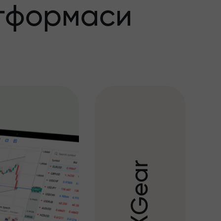
тформаси
r
a
e
G