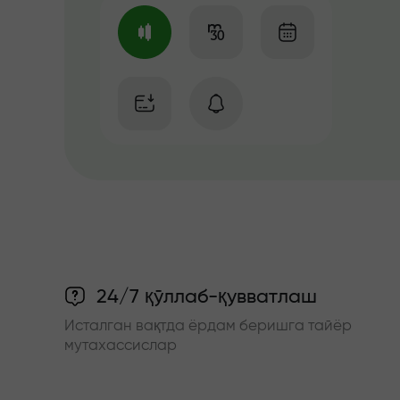
24/7 қўллаб-қувватлаш
Исталган вақтда ёрдам беришга тайёр
мутахассислар