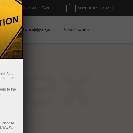
Тўлдириш / Ечиш
Кабинетга кириш
циялар
О компании
Танаффуз қил
rex
ted States,
 transfers,
ceed to the
.
ou choose
 anyway.