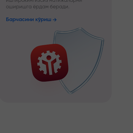
иштирокингизсиз натижаларни
оширишга ёрдам беради.
Барчасини кўриш