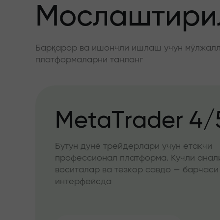
Мослаштирил
Барқарор ва ишончли ишлаш учун мўлжалла
платформаларни танланг
MetaTrader 4/
Бутун дунё трейдерлари учун етакчи
профессионал платформа. Кучли анал
воситалар ва тезкор савдо — барчаси
интерфейсда