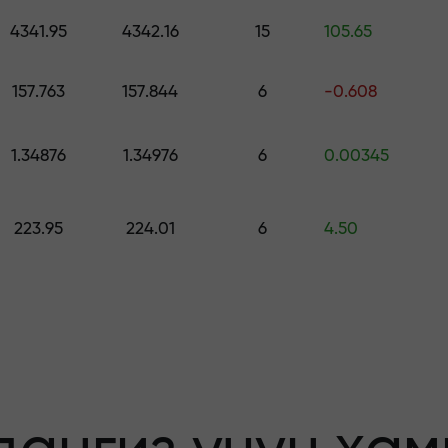
ринг — $1,500 гача қийматдаги совға
4341.95
4342.16
15
105.65
о қилинг —
157.763
157.844
6
-0.608
1.34876
1.34976
6
0.00345
афолатланади
223.95
224.01
6
4.50
бонус — бозорда
льтипликатор