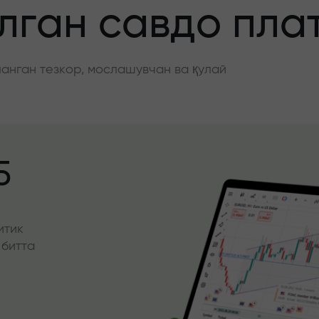
ган савдо пла
нган тезкор, мослашувчан ва қулай
5
итик
 битта