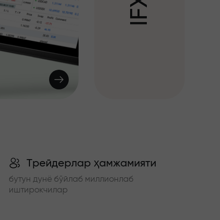
X
F
I
Трейдерлар ҳамжамияти
бутун дунё бўйлаб миллионлаб
иштирокчилар