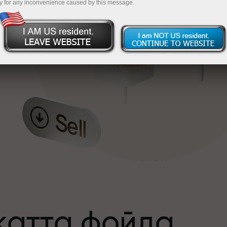
y for any inconvenience caused by this message.
катта фойда
а