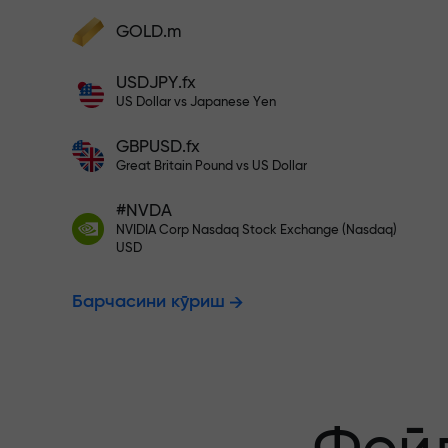
фойдангизни оширинг
Ҳисобингизни $333 билан тўлди
GOLD.m
Ҳисобни тўлдиринг ва
депозитингиздан 1 000 марта катта
Рисксиз савд
USDJPY.fx
бонус олинг. X1000 хато эмас. Депозит
US Dollar vs Japanese Yen
қанча катта бўлса, мультипликатор
шунча юқори бўлади.
GBPUSD.fx
фойдангиз к
Great Britain Pound vs US Dollar
#NVDA
NVIDIA Corp Nasdaq Stock Exchange (Nasdaq)
X1000 гача 
USD
Барчасини кўриш
энг катта му