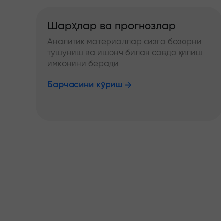
Шарҳлар ва прогнозлар
Аналитик материаллар сизга бозорни
тушуниш ва ишонч билан савдо қилиш
имконини беради
Барчасини кўриш