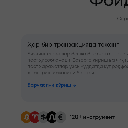
Фойд
Спре
Ҳар бир транзакцияда тежанг
Бизнинг спредлар бошқа брокерлар ораси
паст ҳисобланади. Бозорга кириш ва чиқ
паст харажатлар узоқ муддатда кўпроқ фо
жамғариш имконини беради
Барчасини кўриш
120+ инструмент