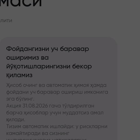
ммаси
алити
Фойдангизни уч баравар
оширимиз ва
йўқотишларингизни бекор
қиламиз
Ҳисоб очинг ва автоматик ҳимоя ҳамда
фойдани уч баравар ошириш имконига
эга бўлинг.
Акция 31.08.2026 гача тўлдирилган
барча ҳисоблар учун муддатсиз амал
қилади.
Тизим автоматик ишлайди: у рискларни
камайтиради ва сизнинг