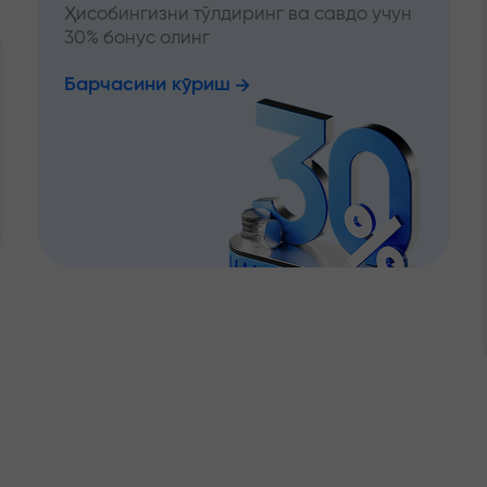
Ҳисобингизни тўлдиринг ва савдо учун
30% бонус олинг
Барчасини кўриш