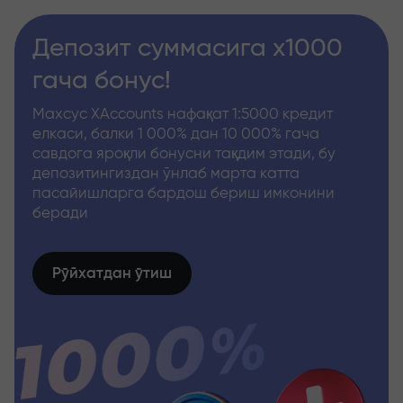
Депозит суммасига x1000
гача бонус!
Махсус XAccounts нафақат 1:5000 кредит
елкаси, балки 1 000% дан 10 000% гача
савдога яроқли бонусни тақдим этади, бу
депозитингиздан ўнлаб марта катта
пасайишларга бардош бериш имконини
беради
Рўйхатдан ўтиш