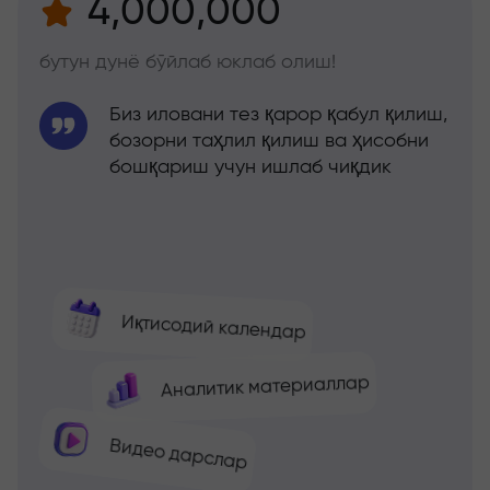
4,000,000
бутун дунё бўйлаб юклаб олиш!
Биз иловани тез қарор қабул қилиш,
бозорни таҳлил қилиш ва ҳисобни
бошқариш учун ишлаб чиқдик
Иқтисодий календар
Аналитик материаллар
Видео дарслар