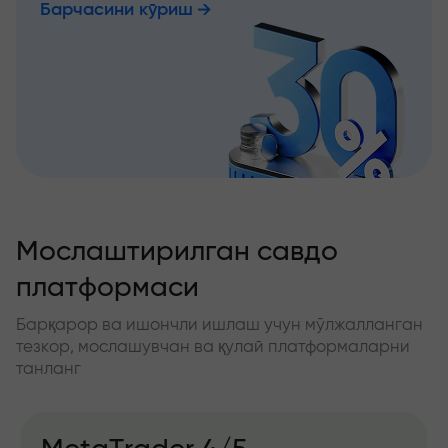
Барчасини кўриш
Мослаштирилган савдо
платформаси
Барқарор ва ишончли ишлаш учун мўлжалланган
тезкор, мослашувчан ва қулай платформаларни
танланг