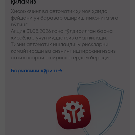
қиламиз
Ҳисоб очинг ва автоматик ҳимоя ҳамда
фойдани уч баравар ошириш имконига эга
бўлинг.
Акция 31.08.2026 гача тўлдирилган барча
ҳисоблар учун муддатсиз амал қилади.
Тизим автоматик ишлайди: у рискларни
камайтиради ва сизнинг иштирокингизсиз
натижаларни оширишга ёрдам беради.
Барчасини кўриш