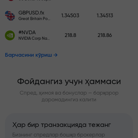
GBPUSD.fx
1.34503
1.34513
Great Britain Pound vs US Dollar
#NVDA
218.8
218.86
NVIDIA Corp Nasdaq Stock Exchange (Nasdaq) USD
Барчасини кўриш
Фойдангиз учун ҳаммаси
Спред, ҳимоя ва бонуслар — барқарор
даромадингиз калити
Ҳар бир транзакцияда тежанг
Бизнинг спредлар бошқа брокерлар