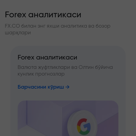
Forex аналитикаси
FX.CO билан энг яхши аналитика ва бозор
шарҳлари
Forex аналитикаси
Валюта жуфтликлари ва Олтин бўйича
кунлик прогнозлар
Барчасини кўриш