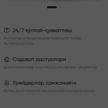
24/7 қўллаб-қувватлаш
Исталган вақтда ёрдам беришга тайёр
мутахассислар
Садоқат дастурлари
фаол мижозлар учун бонус ва промо-акциялар
Трейдерлар ҳамжамияти
бутун дунё бўйлаб миллионлаб иштирокчилар