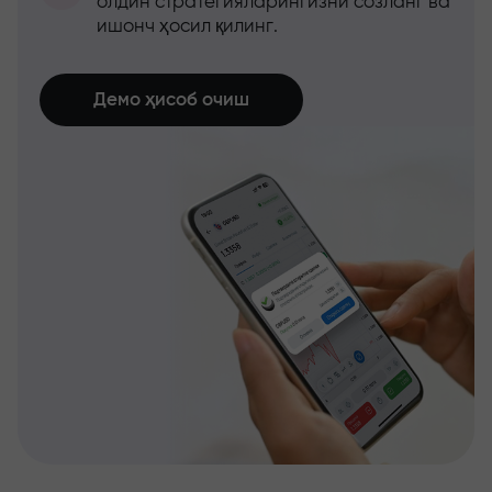
олдин стратегияларингизни созланг ва
ишонч ҳосил қилинг.
Демо ҳисоб очиш