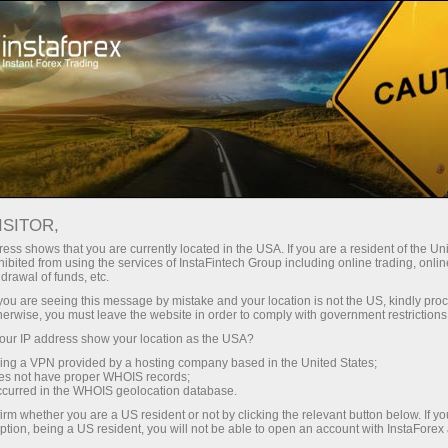
Кичик
спредлар — катта фойда
ISITOR,
ess shows that you are currently located in the USA. If you are a resident of the Uni
Ҳар бир депозит учун
ibited from using the services of InstaFintech Group including online trading, online
InstaForex билан сиз ҳақиқатан
drawal of funds, etc.
рақобатбардош имкониятларга
30% бонус
k you are seeing this message by mistake and your location is not the US, kindly pro
эга бўласиз: 1:5000 гача кредит
herwise, you must leave the website in order to comply with government restrictions
елкаси, бозордаги энг яхши
ur IP address show your location as the USA?
Савдода
спред ва комиссиялардан бири,
sing a VPN provided by a hosting company based in the United States;
шунингдек акциялар ва
oes not have proper WHOIS records;
ва трассада тезлик
occurred in the WHOIS geolocation database.
индекслар билан савдо қилиш
irm whether you are a US resident or not by clicking the relevant button below. If y
учун қулай шартлар.
ption, being a US resident, you will not be able to open an account with InstaForex
Шахсий совға жекпоти
Биз савдони янада жозибадор