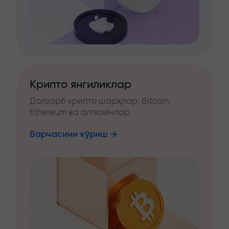
Крипто янгиликлар
Долзарб крипто шарҳлар: Bitcoin,
Ethereum ва алткоинлар
Барчасини кўриш