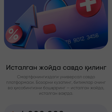
Исталган жойда савдо қилинг
Смартфонингиздаги универсал савдо
платформаси. Бозорни кузатинг, битимлар очинг
ва ҳисобингизни бошқаринг — исталган жойда,
исталган вақтда.