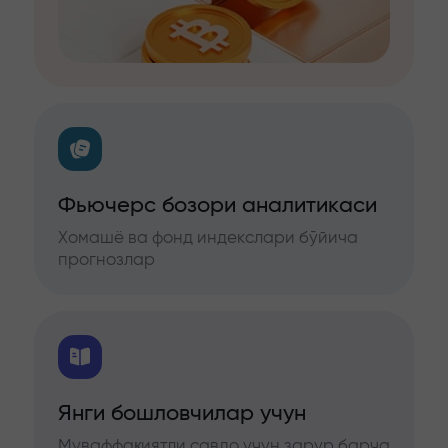
Фьючерс бозори аналитикаси
Хомашё ва фонд индекслари бўйича
прогнозлар
Янги бошловчилар учун
Муваффақиятли савдо учун зарур барча