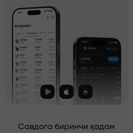
Савдога биринчи қадам