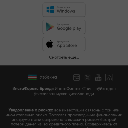
Смотреть еще...
Ўзбекча
ИнстаФорекс бренди
ИнстаФинтех КГнинг рўйхатдан
ўтказилган мулки ҳисобланади
Уведомление о рисках:
все инвестиции связаны с той или
иной степенью риска. Торговля производными финансовыми
инструментами сопряжена с высоким риском быстрой
потери денег из-за кредитного плеча. Воздержитесь от