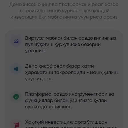
Демо ҳисоб очинг ва платформани реал бозор
шароитида синаб кўринг — ҳеч қандай
инвестиция ёки маблағингиз учун рискларсиз
Виртуал маблағ билан савдо қилинг ва
пул йўқотиш қўрқувисиз бозорни
ўрганинг
Демо ҳисоб реал бозор хатти-
ҳаракатини такрорлайди - машқ қилиш
учун идеал
Платформа, савдо инструментлари ва
функциялар билан ўзингизга қулай
суръатда танишинг.
Ҳақиқий инвестицияларга ўтишдан