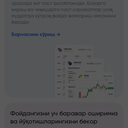
орасида энг паст ҳисобланади. Бозорга
кириш ва чиқишдаги паст харажатлар узоқ
муддатда кўпроқ фойда жамғариш имконини
беради
Барчасини кўриш
Фойдангизни уч баравар оширимиз
ва йўқотишларингизни бекор