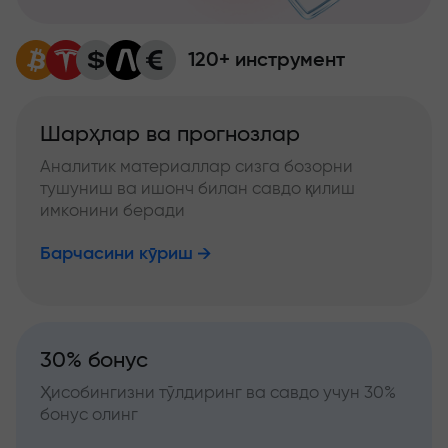
120+ инструмент
Шарҳлар ва прогнозлар
Аналитик материаллар сизга бозорни
тушуниш ва ишонч билан савдо қилиш
имконини беради
Барчасини кўриш
30% бонус
Ҳисобингизни тўлдиринг ва савдо учун 30%
бонус олинг