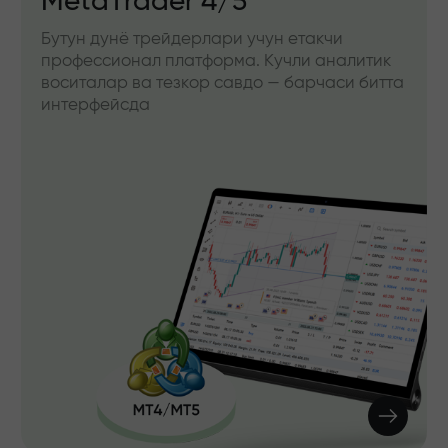
MetaTrader 4/5
Бутун дунё трейдерлари учун етакчи
профессионал платформа. Кучли аналитик
воситалар ва тезкор савдо — барчаси битта
интерфейсда