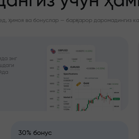
ангиз учун ҳа
д, ҳимоя ва бонуслар — барқарор даромадингиз к
да энг
ишдаги
йда
30% бонус