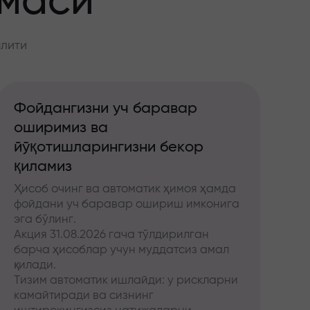
ммаси
алити
Фойдангизни уч баравар
оширимиз ва
йўқотишларингизни бекор
қиламиз
Ҳисоб очинг ва автоматик ҳимоя ҳамда
фойдани уч баравар ошириш имконига
эга бўлинг.
Акция 31.08.2026 гача тўлдирилган
барча ҳисоблар учун муддатсиз амал
қилади.
Тизим автоматик ишлайди: у рискларни
камайтиради ва сизнинг