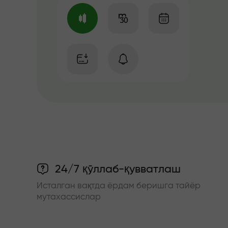
24/7 қўллаб-қувватлаш
Исталган вақтда ёрдам беришга тайёр
мутахассислар