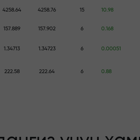
ринг — $1,500 гача қийматдаги совға
4258.64
4258.76
15
10.98
о қилинг —
157.889
157.902
6
0.168
1.34713
1.34723
6
0.00051
афолатланади
222.58
222.64
6
0.88
бонус — бозорда
льтипликатор