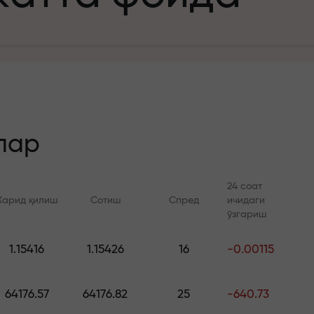
а
зит учун
й
лар
24 соат
Харид қилиш
Сотиш
Спред
ичидаги
 тезлик
ўзгариш
Онлайн курслар
FX.CO билан ан
и
1.15416
1.15426
16
-0.00115
а жекпоти
Савдони нолдан ўрганинг —
Forex, крипто ва Фь
барча даражалар учун
бўйича кунлик прог
64176.57
64176.82
25
-640.73
курслар ва вебинарлар