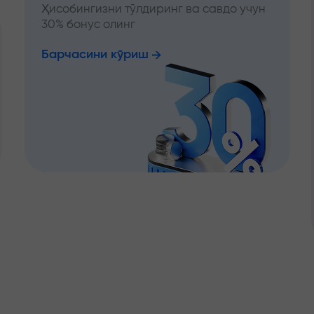
Ҳисобингизни тўлдиринг ва савдо учун
30% бонус олинг
Барчасини кўриш