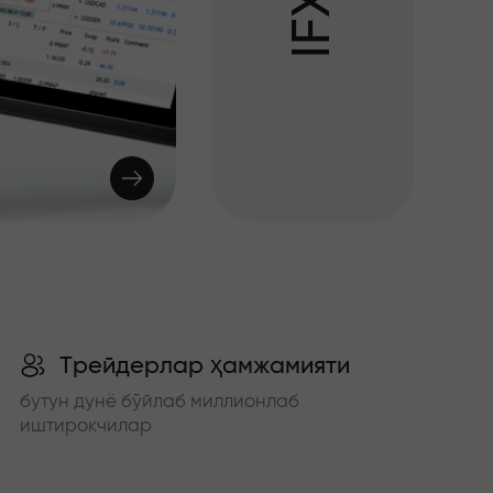
X
F
I
Трейдерлар ҳамжамияти
бутун дунё бўйлаб миллионлаб
иштирокчилар