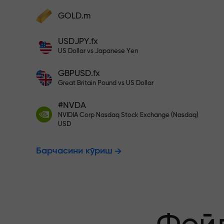
фойдангизни оширинг
Ҳисобингизни $333 билан тўлди
GOLD.m
Ҳисобни тўлдиринг ва
депозитингиздан 1 000 марта катта
Рисксиз савд
USDJPY.fx
бонус олинг. X1000 хато эмас. Депозит
US Dollar vs Japanese Yen
қанча катта бўлса, мультипликатор
шунча юқори бўлади.
GBPUSD.fx
фойдангиз к
Great Britain Pound vs US Dollar
#NVDA
NVIDIA Corp Nasdaq Stock Exchange (Nasdaq)
X1000 гача 
USD
Барчасини кўриш
энг катта му