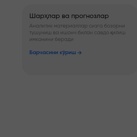
Шарҳлар ва прогнозлар
Аналитик материаллар сизга бозорни
тушуниш ва ишонч билан савдо қилиш
имконини беради
Барчасини кўриш