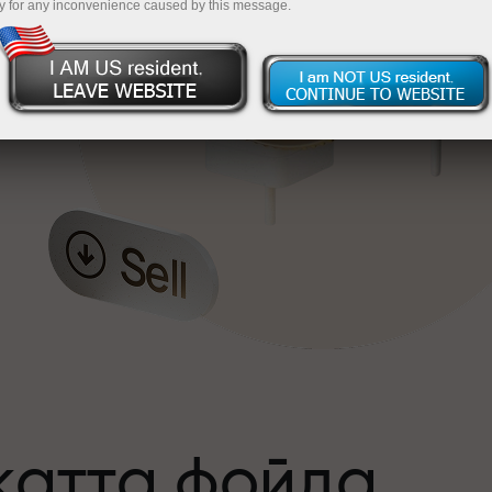
y for any inconvenience caused by this message.
катта фойда
а