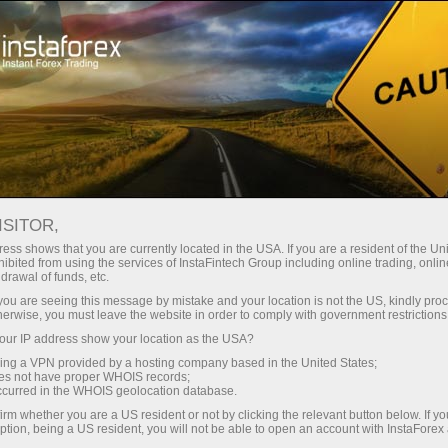
Ҳисоб-варағини тез очиш
Савдо платформаси
Энди иш
Инвесторлар
шлаётганлар
Промоак
Ҳамкорлар учун
учун
учун
staFo
ISITOR,
ess shows that you are currently located in the USA. If you are a resident of the Uni
ibited from using the services of InstaFintech Group including online trading, online
drawal of funds, etc.
k you are seeing this message by mistake and your location is not the US, kindly pro
herwise, you must leave the website in order to comply with government restrictions
ur IP address show your location as the USA?
sing a VPN provided by a hosting company based in the United States;
oes not have proper WHOIS records;
occurred in the WHOIS geolocation database.
irm whether you are a US resident or not by clicking the relevant button below. If y
ption, being a US resident, you will not be able to open an account with InstaForex