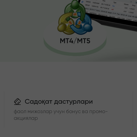
Садоқат дастурлари
фаол мижозлар учун бонус ва промо-
акциялар