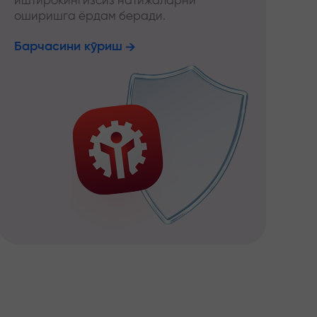
иштирокингизсиз натижаларни
оширишга ёрдам беради.
Барчасини кўриш