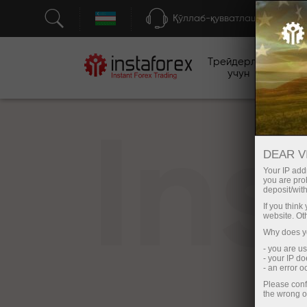
Қўллаб-қувватлаш
Трейдерлар
бо
учун
In
DEAR V
Your IP addr
you are proh
deposit/with
If you thin
website. Ot
Why does yo
- you are u
- your IP d
- an error 
Please conf
the wrong o