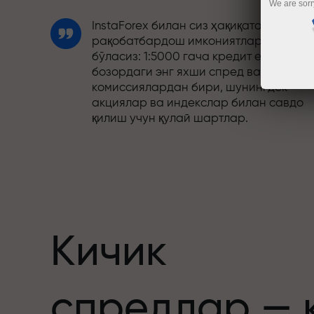
We are sorr
InstaForex билан сиз ҳақиқатан
рақобатбардош имкониятларга эга
бўласиз: 1:5000 гача кредит елкаси,
бозордаги энг яхши спред ва
комиссиялардан бири, шунингдек
акциялар ва индекслар билан савдо
қилиш учун қулай шартлар.
Биз савдони янада жозибадор
қиладиган бонус тизимини ишлаб
чиқдик. Ҳар бир InstaForex мижози ўз
депозитига 30% гача бонус олиши ва
бошқа акциялар ҳамда махсус
таклифлардан фойдаланиши мумкин.
Кичик
Трассадаги тезлик ва савдо тезлиги
спредлар — 
бир хил қадриятларни баҳам кўради.
Aleš Loprais савдо оламига интилиш в