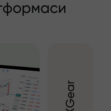
тформаси
r
a
e
G