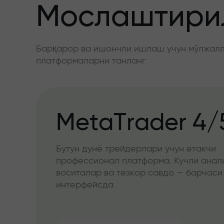
Мослаштирил
Барқарор ва ишончли ишлаш учун мўлжалла
платформаларни танланг
MetaTrader 4/
Бутун дунё трейдерлари учун етакчи
профессионал платформа. Кучли анал
воситалар ва тезкор савдо — барчаси
интерфейсда