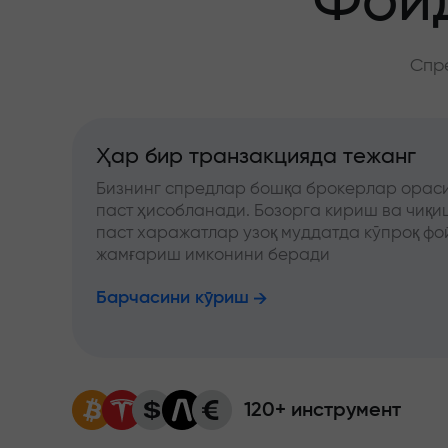
Фойд
Спре
Ҳар бир транзакцияда тежанг
Бизнинг спредлар бошқа брокерлар ораси
паст ҳисобланади. Бозорга кириш ва чиқ
паст харажатлар узоқ муддатда кўпроқ фо
жамғариш имконини беради
Барчасини кўриш
120+ инструмент