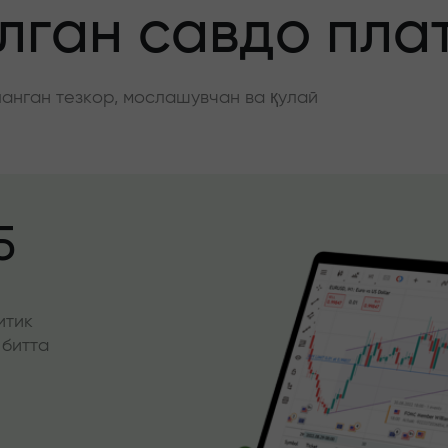
ган савдо пла
нган тезкор, мослашувчан ва қулай
5
итик
 битта