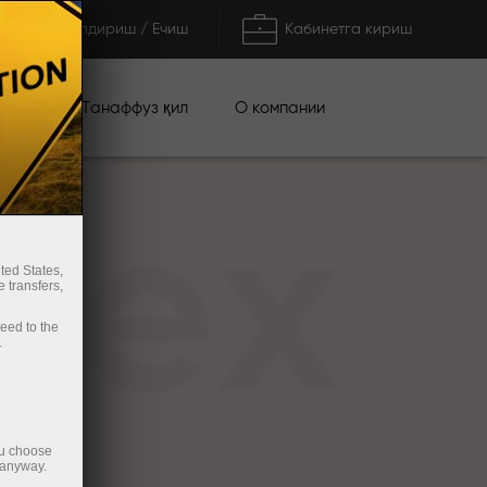
Тўлдириш / Ечиш
Кабинетга кириш
циялар
О компании
Танаффуз қил
rex
ted States,
 transfers,
ceed to the
.
ou choose
 anyway.