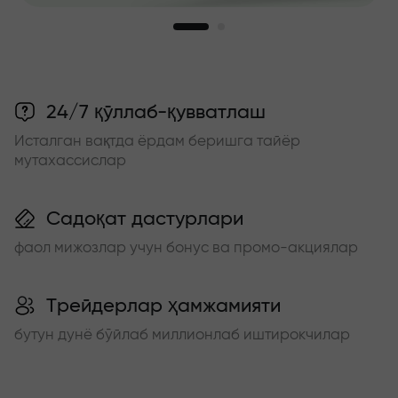
24/7 қўллаб-қувватлаш
Исталган вақтда ёрдам беришга тайёр
мутахассислар
Садоқат дастурлари
фаол мижозлар учун бонус ва промо-акциялар
Трейдерлар ҳамжамияти
бутун дунё бўйлаб миллионлаб иштирокчилар