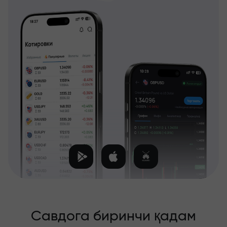
Савдога биринчи қадам