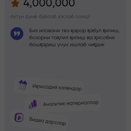
4,000,000
бутун дунё бўйлаб юклаб олиш!
Биз иловани тез қарор қабул қилиш,
бозорни таҳлил қилиш ва ҳисобни
бошқариш учун ишлаб чиқдик
Иқтисодий календар
Аналитик материаллар
Видео дарслар