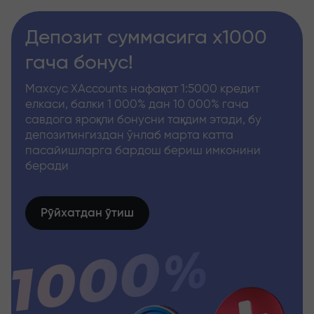
Депозит суммасига x1000
гача бонус!
Махсус XAccounts нафақат 1:5000 кредит
елкаси, балки 1 000% дан 10 000% гача
савдога яроқли бонусни тақдим этади, бу
депозитингиздан ўнлаб марта катта
пасайишларга бардош бериш имконини
беради
Рўйхатдан ўтиш