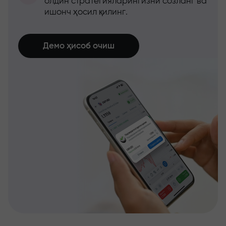
олдин стратегияларингизни созланг ва
ишонч ҳосил қилинг.
Демо ҳисоб очиш