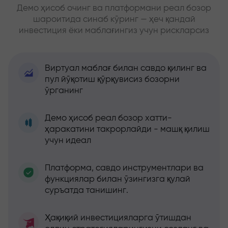
Демо ҳисоб очинг ва платформани реал бозор
шароитида синаб кўринг — ҳеч қандай
инвестиция ёки маблағингиз учун рискларсиз
Виртуал маблағ билан савдо қилинг ва
пул йўқотиш қўрқувисиз бозорни
ўрганинг
Демо ҳисоб реал бозор хатти-
ҳаракатини такрорлайди - машқ қилиш
учун идеал
Платформа, савдо инструментлари ва
функциялар билан ўзингизга қулай
суръатда танишинг.
Ҳақиқий инвестицияларга ўтишдан