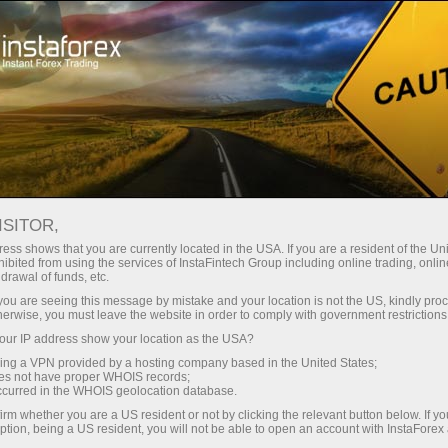
Кичик
спредлар — катта фойда
ISITOR,
ess shows that you are currently located in the USA. If you are a resident of the Uni
Ҳар бир депозит учун
ibited from using the services of InstaFintech Group including online trading, online
InstaForex билан сиз ҳақиқатан
drawal of funds, etc.
рақобатбардош имкониятларга
30% бонус
k you are seeing this message by mistake and your location is not the US, kindly pro
эга бўласиз: 1:5000 гача кредит
herwise, you must leave the website in order to comply with government restrictions
елкаси, бозордаги энг яхши
ur IP address show your location as the USA?
Савдода
спред ва комиссиялардан бири,
sing a VPN provided by a hosting company based in the United States;
шунингдек акциялар ва
oes not have proper WHOIS records;
ва трассада тезлик
occurred in the WHOIS geolocation database.
индекслар билан савдо қилиш
irm whether you are a US resident or not by clicking the relevant button below. If y
учун қулай шартлар.
ption, being a US resident, you will not be able to open an account with InstaForex
Шахсий совға жекпоти
Биз савдони янада жозибадор