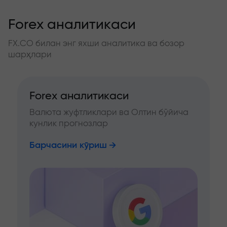
Forex аналитикаси
FX.CO билан энг яхши аналитика ва бозор
шарҳлари
Forex аналитикаси
Валюта жуфтликлари ва Олтин бўйича
кунлик прогнозлар
Барчасини кўриш