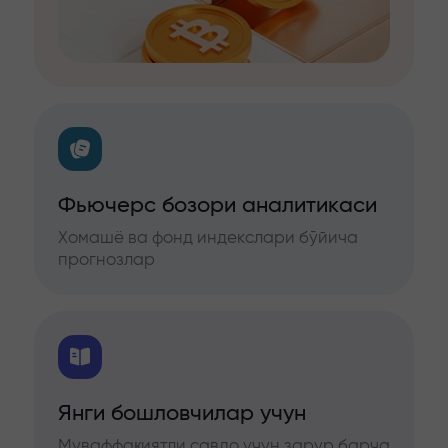
Фьючерс бозори аналитикаси
Хомашё ва фонд индекслари бўйича
прогнозлар
Янги бошловчилар учун
Муваффақиятли савдо учун зарур барча