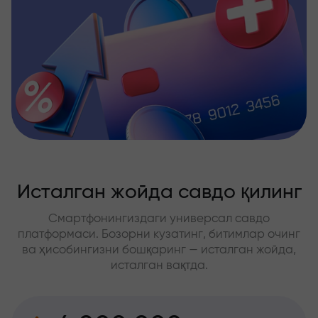
Исталган жойда савдо қилинг
Смартфонингиздаги универсал савдо
платформаси. Бозорни кузатинг, битимлар очинг
ва ҳисобингизни бошқаринг — исталган жойда,
исталган вақтда.