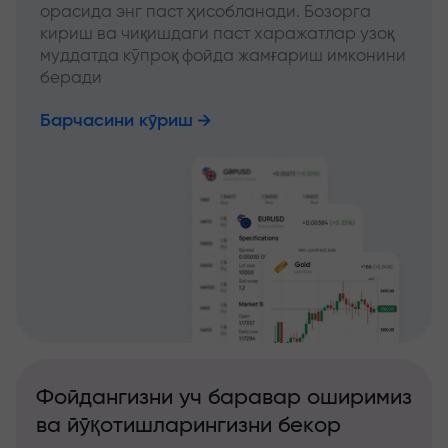
орасида энг паст ҳисобланади. Бозорга
кириш ва чиқишдаги паст харажатлар узоқ
муддатда кўпроқ фойда жамғариш имконини
беради
Барчасини кўриш
Фойдангизни уч баравар оширимиз
ва йўқотишларингизни бекор