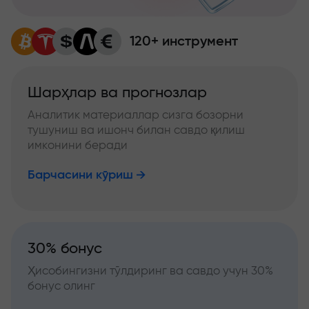
120+ инструмент
Шарҳлар ва прогнозлар
Аналитик материаллар сизга бозорни
тушуниш ва ишонч билан савдо қилиш
имконини беради
Барчасини кўриш
30% бонус
Ҳисобингизни тўлдиринг ва савдо учун 30%
бонус олинг