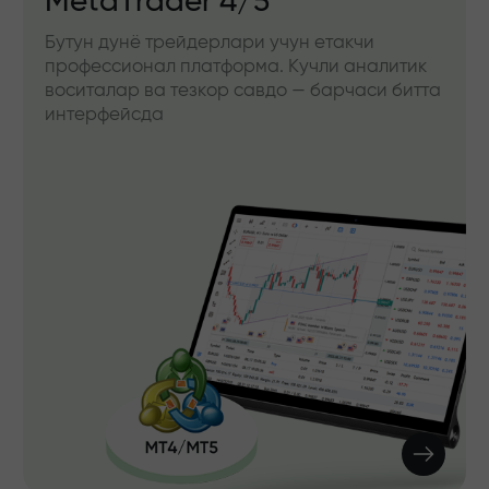
MetaTrader 4/5
Бутун дунё трейдерлари учун етакчи
профессионал платформа. Кучли аналитик
воситалар ва тезкор савдо — барчаси битта
интерфейсда