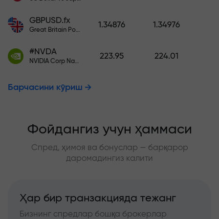
GBPUSD.fx
1.34876
1.34976
Great Britain Pound vs US Dollar
#NVDA
223.95
224.01
NVIDIA Corp Nasdaq Stock Exchange (Nasdaq) USD
Барчасини кўриш
Фойдангиз учун ҳаммаси
Спред, ҳимоя ва бонуслар — барқарор
даромадингиз калити
Ҳар бир транзакцияда тежанг
Бизнинг спредлар бошқа брокерлар