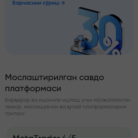
Барчасини кўриш
Мослаштирилган савдо
платформаси
Барқарор ва ишончли ишлаш учун мўлжалланган
тезкор, мослашувчан ва қулай платформаларни
танланг