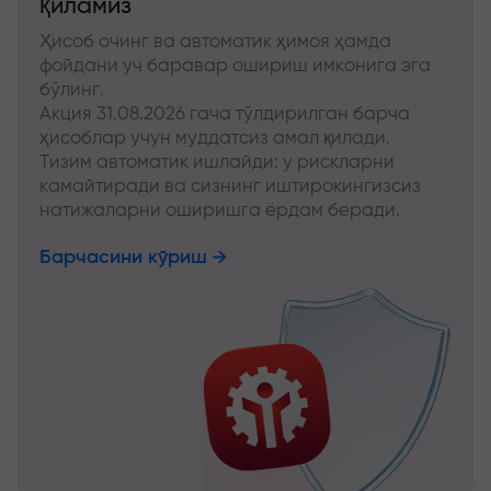
қиламиз
Ҳисоб очинг ва автоматик ҳимоя ҳамда
фойдани уч баравар ошириш имконига эга
бўлинг.
Акция 31.08.2026 гача тўлдирилган барча
ҳисоблар учун муддатсиз амал қилади.
Тизим автоматик ишлайди: у рискларни
камайтиради ва сизнинг иштирокингизсиз
натижаларни оширишга ёрдам беради.
Барчасини кўриш