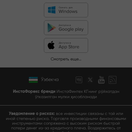
Смотреть еще...
Ўзбекча
ИнстаФорекс бренди
ИнстаФинтех КГнинг рўйхатдан
ўтказилган мулки ҳисобланади
Уведомление о рисках:
все инвестиции связаны с той или
иной степенью риска. Торговля производными финансовыми
инструментами сопряжена с высоким риском быстрой
потери денег из-за кредитного плеча. Воздержитесь от