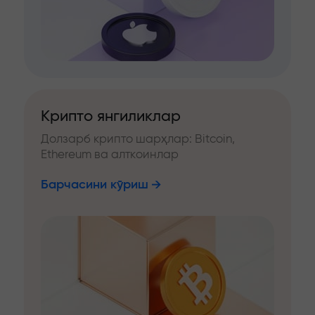
Крипто янгиликлар
Долзарб крипто шарҳлар: Bitcoin,
Ethereum ва алткоинлар
Барчасини кўриш