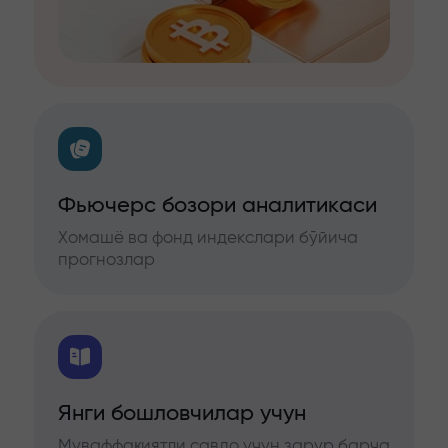
Фьючерс бозори аналитикаси
Хомашё ва фонд индекслари бўйича
прогнозлар
Янги бошловчилар учун
Муваффақиятли савдо учун зарур барча