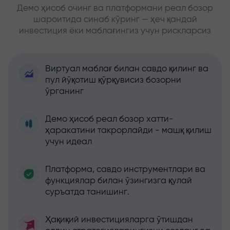
Демо ҳисоб очинг ва платформани реал бозор
шароитида синаб кўринг — ҳеч қандай
инвестиция ёки маблағингиз учун рискларсиз
Виртуал маблағ билан савдо қилинг ва
пул йўқотиш қўрқувисиз бозорни
ўрганинг
Демо ҳисоб реал бозор хатти-
ҳаракатини такрорлайди - машқ қилиш
учун идеал
Платформа, савдо инструментлари ва
функциялар билан ўзингизга қулай
суръатда танишинг.
Ҳақиқий инвестицияларга ўтишдан