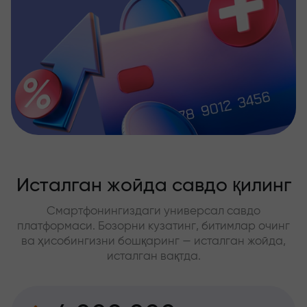
Исталган жойда савдо қилинг
Смартфонингиздаги универсал савдо
платформаси. Бозорни кузатинг, битимлар очинг
ва ҳисобингизни бошқаринг — исталган жойда,
исталган вақтда.