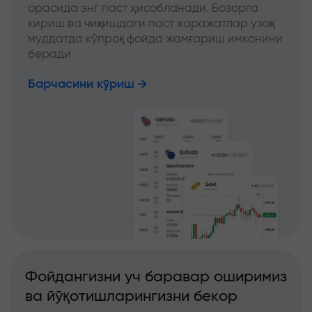
орасида энг паст ҳисобланади. Бозорга
кириш ва чиқишдаги паст харажатлар узоқ
муддатда кўпроқ фойда жамғариш имконини
беради
Барчасини кўриш
Фойдангизни уч баравар оширимиз
ва йўқотишларингизни бекор