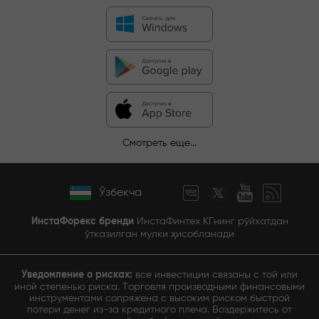
Смотреть еще...
Ўзбекча
ИнстаФорекс бренди
ИнстаФинтех КГнинг рўйхатдан
ўтказилган мулки ҳисобланади
Уведомление о рисках:
все инвестиции связаны с той или
иной степенью риска. Торговля производными финансовыми
инструментами сопряжена с высоким риском быстрой
потери денег из-за кредитного плеча. Воздержитесь от