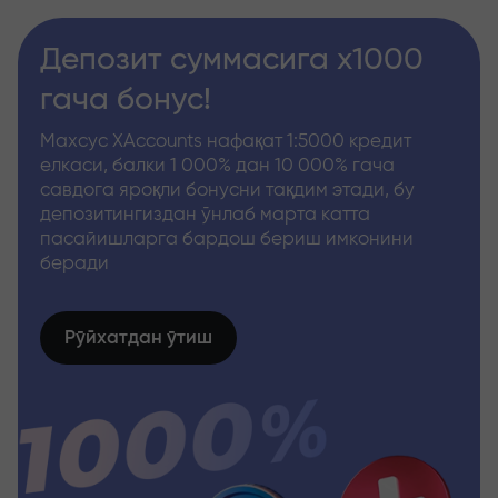
Депозит суммасига x1000
гача бонус!
Махсус XAccounts нафақат 1:5000 кредит
елкаси, балки 1 000% дан 10 000% гача
савдога яроқли бонусни тақдим этади, бу
депозитингиздан ўнлаб марта катта
пасайишларга бардош бериш имконини
беради
Рўйхатдан ўтиш