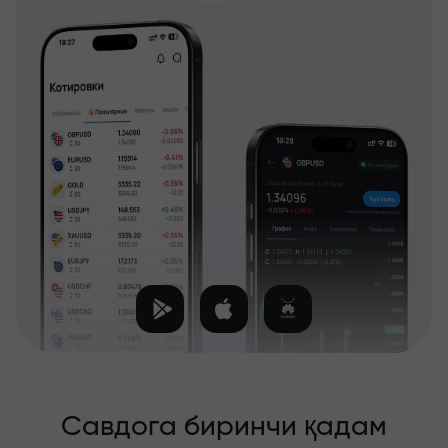
Савдога биринчи қадам