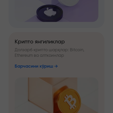
Крипто янгиликлар
Долзарб крипто шарҳлар: Bitcoin,
Ethereum ва алткоинлар
Барчасини кўриш