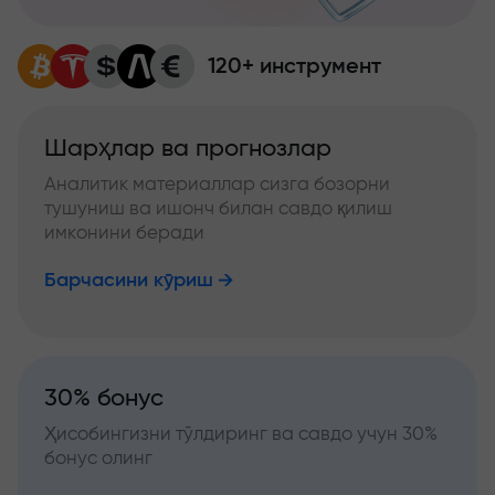
120+ инструмент
Шарҳлар ва прогнозлар
Аналитик материаллар сизга бозорни
тушуниш ва ишонч билан савдо қилиш
имконини беради
Барчасини кўриш
30% бонус
Ҳисобингизни тўлдиринг ва савдо учун 30%
бонус олинг