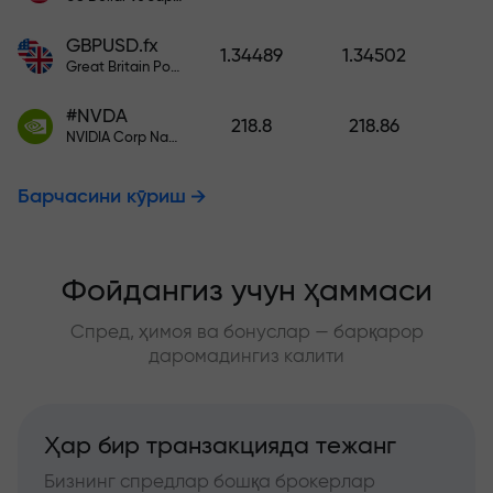
GBPUSD.fx
1.34489
1.34502
Great Britain Pound vs US Dollar
#NVDA
218.8
218.86
NVIDIA Corp Nasdaq Stock Exchange (Nasdaq) USD
Барчасини кўриш
Фойдангиз учун ҳаммаси
Спред, ҳимоя ва бонуслар — барқарор
даромадингиз калити
Ҳар бир транзакцияда тежанг
Бизнинг спредлар бошқа брокерлар