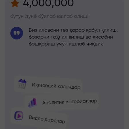
4,000,000
бутун дунё бўйлаб юклаб олиш!
Биз иловани тез қарор қабул қилиш,
бозорни таҳлил қилиш ва ҳисобни
бошқариш учун ишлаб чиқдик
Иқтисодий календар
Аналитик материаллар
Видео дарслар