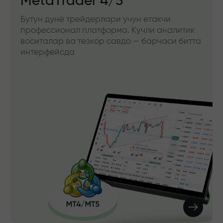
MetaTrader 4/5
Бутун дунё трейдерлари учун етакчи
профессионал платформа. Кучли аналитик
воситалар ва тезкор савдо — барчаси битта
интерфейсда