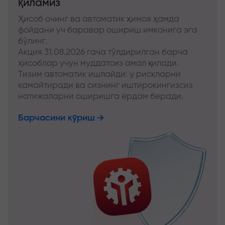
қиламиз
Ҳисоб очинг ва автоматик ҳимоя ҳамда
фойдани уч баравар ошириш имконига эга
бўлинг.
Акция 31.08.2026 гача тўлдирилган барча
ҳисоблар учун муддатсиз амал қилади.
Тизим автоматик ишлайди: у рискларни
камайтиради ва сизнинг иштирокингизсиз
натижаларни оширишга ёрдам беради.
Барчасини кўриш