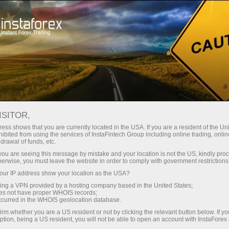
Кичик
спредлар — катта фойда
ISITOR,
ess shows that you are currently located in the USA. If you are a resident of the Uni
Ҳар бир депозит учун
ibited from using the services of InstaFintech Group including online trading, online
InstaForex билан сиз ҳақиқатан
drawal of funds, etc.
рақобатбардош имкониятларга
30% бонус
k you are seeing this message by mistake and your location is not the US, kindly pro
эга бўласиз: 1:5000 гача кредит
herwise, you must leave the website in order to comply with government restrictions
елкаси, бозордаги энг яхши
ur IP address show your location as the USA?
Савдода
спред ва комиссиялардан бири,
sing a VPN provided by a hosting company based in the United States;
шунингдек акциялар ва
oes not have proper WHOIS records;
ва трассада тезлик
occurred in the WHOIS geolocation database.
индекслар билан савдо қилиш
irm whether you are a US resident or not by clicking the relevant button below. If y
учун қулай шартлар.
ption, being a US resident, you will not be able to open an account with InstaForex
Шахсий совға жекпоти
Биз савдони янада жозибадор