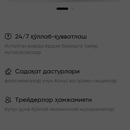
24/7 қўллаб-қувватлаш
Исталган вақтда ёрдам беришга тайёр
мутахассислар
Садоқат дастурлари
фаол мижозлар учун бонус ва промо-акциялар
Трейдерлар ҳамжамияти
бутун дунё бўйлаб миллионлаб иштирокчилар