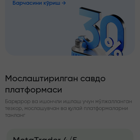
Барчасини кўриш
Мослаштирилган савдо
платформаси
Барқарор ва ишончли ишлаш учун мўлжалланган
тезкор, мослашувчан ва қулай платформаларни
танланг