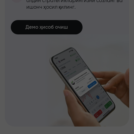
олдин стратегияларингизни созланг ва
ишонч ҳосил қилинг.
Демо ҳисоб очиш