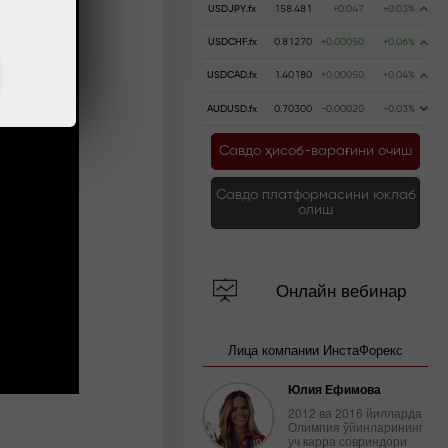
USDJPY.fx
158.481
+0.047
+0.03%
USDCHF.fx
0.81270
+0.00050
+0.06%
USDCAD.fx
1.40180
+0.00050
+0.04%
AUDUSD.fx
0.70300
-0.00020
-0.03%
Савдо ҳисоб-варағини очиш
Савдо платформасини юклаб
олиш
Онлайн вебинар
Лица компании ИнстаФорекс
Юлия Ефимова
2012 ва 2016 йилларда
Олимпия ўйинларининг
уч карра совриндори