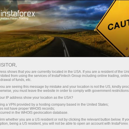
Ҳисоб-варағини тез очиш
Савдо платформаси
Энди иш
шлаётганлар
Инвесторлар учун
Ҳамкорлар учун
Промоак
учун
део новости
ISITOR,
ess shows that you are currently located in the USA. If you are a resident of the Uni
ibited from using the services of InstaFintech Group including online trading, online
Пополнить счёт
Выв
drawal of funds, etc.
k you are seeing this message by mistake and your location is not the US, kindly pro
herwise, you must leave the website in order to comply with government restrictions
ur IP address show your location as the USA?
sing a VPN provided by a hosting company based in the United States;
yed
oes not have proper WHOIS records;
occurred in the WHOIS geolocation database.
irm whether you are a US resident or not by clicking the relevant button below. If y
ption, being a US resident, you will not be able to open an account with InstaForex