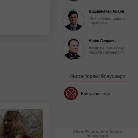
Вишванатан Ананд
15-й чемпион мира по
шахматам
Алеш Лопрайс
Дакар раллиси кумуш
медали совриндори.
ИнстаФорекс бонуслари
Бонус 30%
Бахтли депозит
Клуб бонуси
ИнстаФорекснинг барча
бонуслари