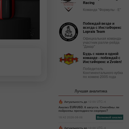
Racing
Команда "Формулы - Е"
Побеждай везде и
всегда с ИнстаФорекс
Loprais Team
Официальная команда-
участник ралли-рейда
"Дакар"
Будь с нами в одной
команде - побеждай с
ИнстаФорекс и Zvolen!
Победитель
Континентального кубка
по хоккею 2005 года
Лучшая аналитика
Актуальность до
12:00 UTC--4
Анализ EUR/USD. 6 августа. Способны ли
пэйроллы преподнести сюрприз?
18:42 2026-08-06
Волновой анализ
Актуальность до
13:00 UTC--4