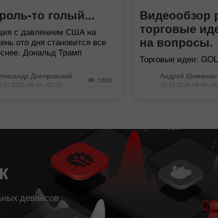
роль-то голый...
Видеообзор 
торговые ид
ция с давлением США на
на вопросы.
ень ото дня становится все
еснее. Дональд Трамп
Торговые идеи: GOL
рует новые удары по Ирану
фиксация лонговых
день, «если тот не подпишет
лександр Днепровский
Андрей Шевченко
1888
». Какую именно сделку
9:20 2026-08-06 +02:00
19:16 2026-08-06 +0
н
к
0
ьных девайсов