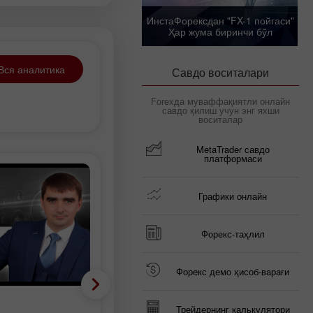
ИнстаФорексдан "FX-1 пойгаси"
Ҳар жума биринчи бўл
Вся аналитика
Савдо воситалари
Forexда муваффақиятли онлайн
савдо қилиш учун энг яхши
воситалар
MetaTrader савдо
платформаси
Графики онлайн
Форекс-таҳлил
Форекс демо ҳисоб-варағи
Волновой анализ
Трейдернинг калькулятори