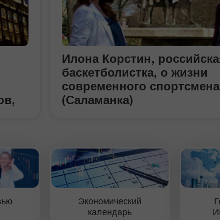
Илона Корстин, российска
баскетболистка, о жизни
современного спортсмена
ов,
(Саламанка)
амых
бурга
е
ее
вью
Экономический
Г
,
календарь
И