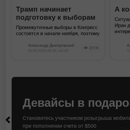
Трамп начинает
А ко
в
подготовку к выборам
Ситуа
Иран д
Промежуточные выборы в Конгресс
интер
состоятся в начале ноября, поэтому
анонси
времени остается очень мало.
через 
Рейтинги Дональда Трампа
Александр Днепровский
А
2318
сделку
продолжают стремиться в
20:06 2026-08-06 +02:00
1
долже
отрицательную область, а война с
Ираном окончательно зашла в
тупик. Тегеран
Девайсы в подаро
$100
$1000
Становитесь участником розыгрыша мобил
при пополнении счета от $500