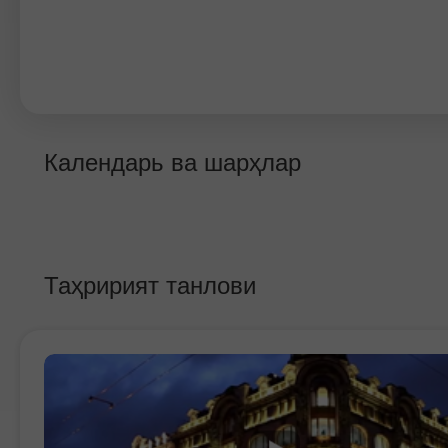
Календарь ва шарҳлар
Таҳририят танлови