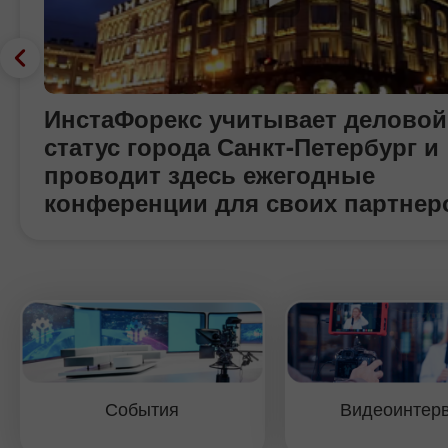
ИнстаФорекс учитывает деловой
статус города Санкт-Петербург и
проводит здесь ежегодные
конференции для своих партнер
трейдеров и потенциальных
клиентов. Местом проведения
мероприятия выбран один из с
престижных отелей Санкт-Петер
Мэрриотт Ренесанс. Мероприяти
традиционно посвящено наибол
актуальным вопросам валютной
События
Видеоинтер
торговли, а также возможностям