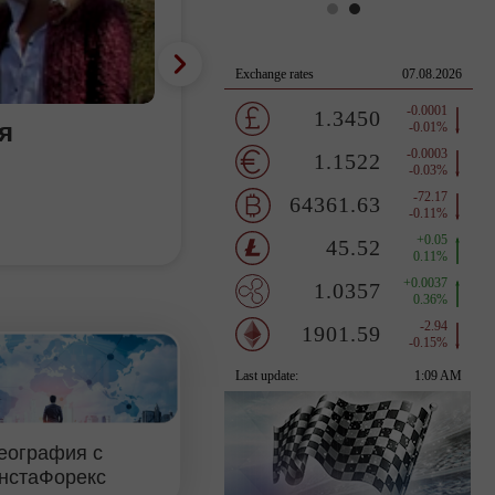
я
еография с
нстаФорекс