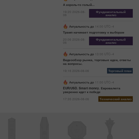
А король-то голый...
19:20 2026-08-
Фундаментальный
06
анализ
Актуальность до
14:00 UTC--4
Трамп начинает подготовку к выборам
20:06 2026-08-
Фундаментальный
06
анализ
Актуальность до
13:00 UTC--4
Видеообзор рынка, торговые идеи, ответы
на вопросы.
19:16 2026-08-06
Торговый план
Актуальность до
11:00 UTC--4
EUR/USD. Smart money. Евровалюта
уверенно идет к победе
17:35 2026-08-06
Технический анализ