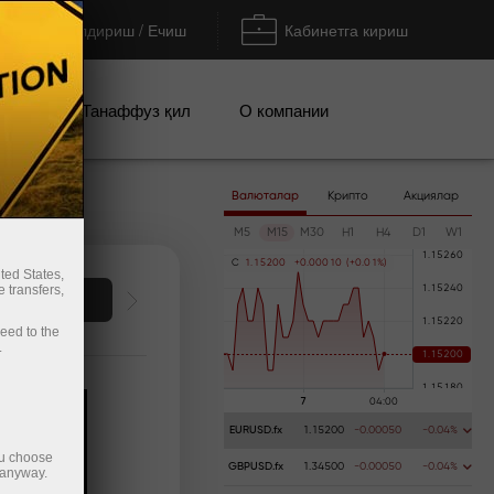
Тўлдириш / Ечиш
Кабинетга кириш
циялар
Танаффуз қил
О компании
Валюталар
Крипто
Акциялар
M5
M15
M30
H1
H4
D1
W1
C
1
.
1
5
2
0
0
+
0
.
0
0
0
1
0
(
+
0
.
0
1
%
)
ted States,
 transfers,
ести деньги
ceed to the
.
EURUSD.fx
1.15200
-0.00050
-0.04%
ou choose
GBPUSD.fx
1.34500
-0.00050
-0.04%
 anyway.