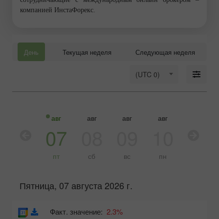
компанией ИнстаФорекс.
День
Текущая неделя
Следующая неделя
(UTC 0)
авг
авг
авг
авг
авг
авг
06
07
08
09
10
11
чт
пт
сб
вс
пн
вт
Пятница, 07 августа 2026 г.
Факт. значение:
2.3%