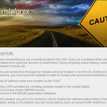
Трейдерам
Форекс аналитика
Форекс ТВ
Форекс-ТВ: календарь
ISITOR,
ess shows that you are currently located in the USA. If you are a resident of the Uni
Календарь трейдера на 28 марта: В
ibited from using the services of InstaFintech Group including online trading, online
drawal of funds, etc.
тарифной игре Трампа победителей не
k you are seeing this message by mistake and your location is not the US, kindly pro
будет? (oz)
herwise, you must leave the website in order to comply with government restrictions
ur IP address show your location as the USA?
sing a VPN provided by a hosting company based in the United States;
oes not have proper WHOIS records;
occurred in the WHOIS geolocation database.
и очиш
irm whether you are a US resident or not by clicking the relevant button below. If y
ption, being a US resident, you will not be able to open an account with InstaForex