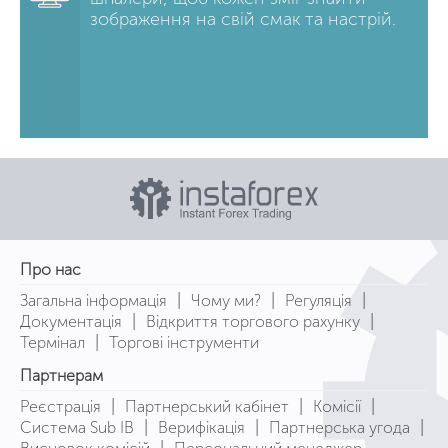
зображення на свій смак та настрій.
Про нас
|
|
|
Загальна інформація
Чому ми?
Регуляція
|
|
Документація
Відкриття торгового рахунку
|
Термінал
Торгові інструменти
Партнерам
|
|
|
Реєстрація
Партнерський кабінет
Комісії
|
|
|
Система Sub IB
Верифікація
Партнерська угода
|