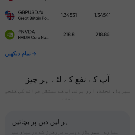
GBPUSD.fx
1.34531
1.34541
Great Britain Pound vs US Dollar
#NVDA
218.8
218.86
NVIDIA Corp Nasdaq Stock Exchange (Nasdaq) USD
تمام دیکھیں
آپ کے نفع کے لئے ہر چیز
سپریڈ، تحفظ، اور بونس آپ کے مستقل فوائد کی کنجی
ہیں۔
ہر لین دین پر بچائیں
ہمارے اسپریڈز دوسرے بروکرز کے درمیان سب