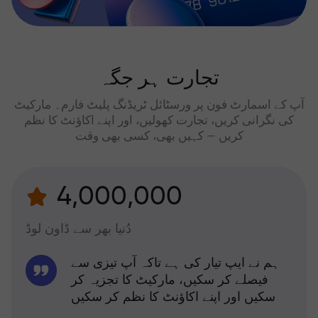
تجارت ہر جگہ
آپ کے اسمارٹ فون پر ورسٹائل ٹریڈنگ پلیٹ فارم۔ مارکیٹ
کی نگرانی کریں، تجارت کھولیں، اور اپنے اکاؤنٹ کا نظم
کریں — کہیں بھی، کسی بھی وقت
4,000,000
دُنیا بھر سے ڈاون لوڈ
ہم نے ایپ تیار کی ہے تاکہ آپ تیزی سے
فیصلے کر سکیں، مارکیٹ کا تجزیہ کر
سکیں اور اپنے اکاؤنٹ کا نظم کر سکیں