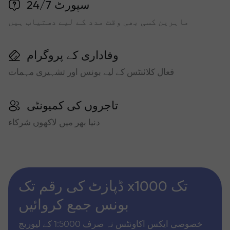
سپورٹ 24/7
ماہرین کسی بھی وقت مدد کے لیے دستیاب ہیں
وفاداری کے پروگرام
فعال کلائنٹس کے لیے بونس اور تشہیری مہمات
تاجروں کی کمیونٹی
دنیا بھر میں لاکھوں شرکاء
ڈپازٹ کی رقم تک x1000 تک
بونس جمع کروائیں
خصوصی ایکس اکاونٹس نہ صرف 1:5000 کے لیوریج