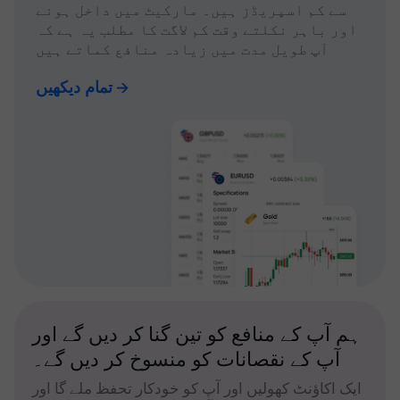
سے کم اسپریڈز ہیں۔ مارکیٹ میں داخل ہونے
اور باہر نکلتے وقت کم لاگت کا مطلب یہ ہے کہ
آپ طویل مدت میں زیادہ منافع کماتے ہیں
تمام دیکھیں
ہم آپ کے منافع کو تین گنا کر دیں گے اور
آپ کے نقصانات کو منسوخ کر دیں گے۔
ایک اکاؤنٹ کھولیں اور آپ کو خودکار تحفظ ملے گا اور