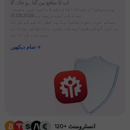
آپ کا منافع تین گنا ہو جائے گا
پروموشن ان تمام اکاؤنٹس کے لیے غیر معینہ
مدت کے لیے درست ہے 31.08.2026.
سسٹم خود بخود چلتا ہے: یہ خطرات کو کم کرتا
ہے اور آپ کی شمولیت کے بغیر نتائج کو بڑھانے
میں مدد کرتا ہے
تمام دیکھیں
120+ انسٹرومنٹ