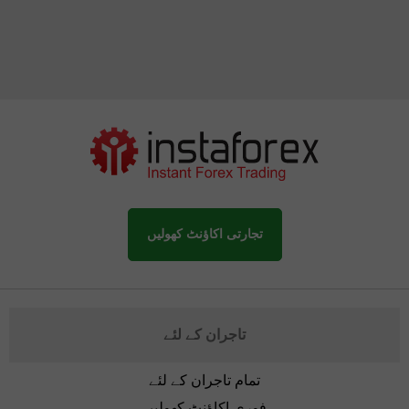
تجارتی اکاؤنٹ کھولیں
تاجران کے لئے
تمام تاجران کے لئے
فوری اکاؤنٹ کھولیں