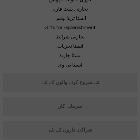
تجارتی پلیٹ فارم
انسٹا ٹریڈ بونس
Gifts for replenishment
تجارتی شرائط
انسٹا تجزیات
انسٹا چارٹ
انسٹا ٹی وی
نئے شروع کرنے والوں کے لئے
سرمایہ کار
شراکت داروں کے لئے