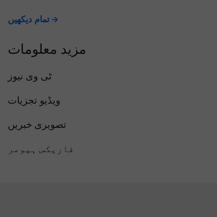
تمام دیکھیں
مزید معلومات
ٹی وی نیوز
ویڈیو تجزیات
تصویری خبریں
فاریکس ہیومر