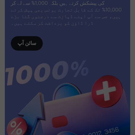
کی پیشکش کرتے ہیں بلکہ 1,000% سے لے کر
10,000% تک کے قابل تجارت بونس بھی پیش کرتے
ہیں، جس سے آپ اپنے ڈپازٹ سے درجنوں گنا بڑے
ڈرا ڈاؤن کو برداشت کر سکتے ہیں۔
سائن آپ