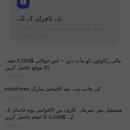
نئے تاجران کے لئے
ہر وہ چیز جو آپ کو کامیاب ٹریڈنگ کے
لیے درکار ہے
مالی رکاوٹوں کو مات دیں — اس جولائی $5,000 جیتنے
کا موقع حاصل کریں!
02.07.2026
InstaForex کی جانب سے عید الاضحیٰ مبارک
27.05.2026
مستقبل میں سرمایہ کاری: بین الاقوامی یوم خاندان کے
لیے $4,000 کا انعام حاصل کریں
01.05.2026