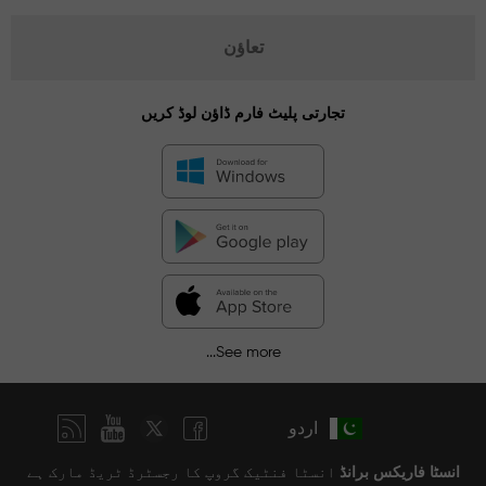
تعاؤن
تجارتی پلیٹ فارم ڈاؤن لوڈ کریں
See more...
اردو
انسٹا فاریکس برانڈ
انسٹا فنٹیک گروپ کا رجسٹرڈ ٹریڈ مارک ہے