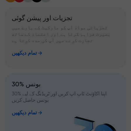
تجزیات اور پیشن گوئی
تجزیاتی مواد آپ کو مارکیٹ کے بارے میں
بصیرت فراہم کرتا ہے اور اعتماد کے ساتھ
تجارت کرنے میں آپ کی مدد کرتا ہے
تمام دیکھیں
30% بونس
اپنا اکاؤنٹ ٹاپ اپ کریں اور ٹریڈنگ کے لیے %30
بونس حاصل کریں
تمام دیکھیں