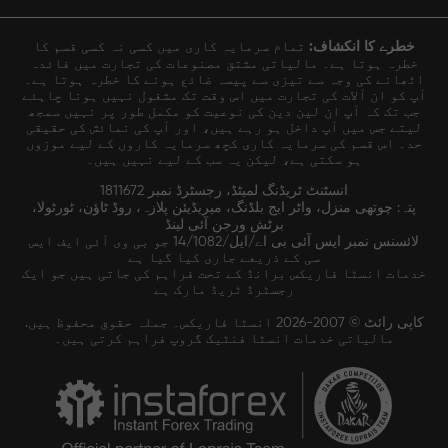
خطرے کا انکشاف:
تمام سرمایہ کاری میں کسی نہ کسی قسم کا
خطرہ ہوتا ہے۔ مالیاتی مشتق مصنوعات کی تجارت میں فائدہ
اٹھانے کی وجہ سے تیزی سے پیسہ ضائع ہونے کا خطرہ ہوتا ہے۔
آپ کو ان آلات کی تجارت میں اس وقت تک مشغول نہیں ہونا چاہئے
جب تک کہ آپ ان لین دین کی نوعیت کو مکمل طور پر نہیں سمجھ
لیتے جس میں آپ داخل ہو رہے ہیں، اور آپ کی نمائش کی حقیقی
حد۔ اس قسم کی سرمایہ کاری کچھ سرمایہ کاروں کے لیے موزوں
ہو سکتی ہے، لیکن یہ سب کے لیے نہیں ہیں۔
انسٹنٹ ٹریڈنگ لمیٹڈ، رجسٹرڈ نمبر 1811672
پتہ: چوتھی منزل، واٹر ایج بلڈنگ، میریڈیئن پلازہ، روڈ ٹاؤن، ٹورٹولا،
برٹش ورجن آئی لینڈ
لائسنس نمبر ایس آئی بی اے/ایل/14/1082 جو بی وی آئی ایف ایس
سی کے ذریعے جاری کیا گیا ہے
خدمات انسٹا فاریکس برانڈ کے تحت فراہم کی جاتی ہیں جو ایک
رجسٹرڈ ٹریڈ مارک ہے
کاپی رائٹ © 2007-2026 انسٹا فاریکس۔ جملہ حقوق محفوظ ہیں.
مالیاتی خدمات انسٹا فنٹیک گروپ فراہم کرتی ہیں۔