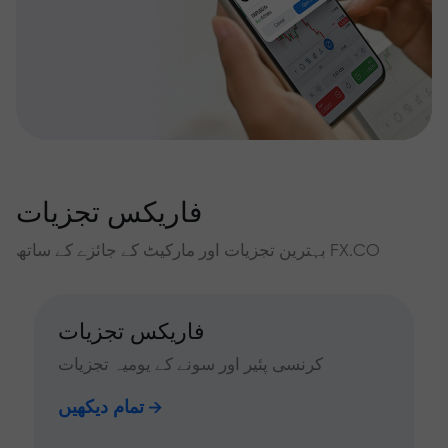
فاریکس تجزیات
بہترین تجزیات اور مارکیٹ کے جائزے کے ساتھ FX.CO
فاریکس تجزیات
کرنسی پئیر اور سونے کے یومیہ تجزیات
تمام دیکھیں