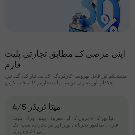
اپنی مرضی کے مطابق تجارتی پلیٹ
فارم
مستحکم اور قابل بھروسہ کارکردگی کے لیے تیار کیے گئے تیز،
لچکدار، اور صارف دوست پلیٹ فارمز کا انتخاب کریں
میٹا ٹریڈر 4/5
دنیا بھر کے تاجروں کے لیے معروف پیشہ ورانہ پلیٹ
فارم۔ طاقتور تجزیاتی ٹولز اور تیز تجارت، سب ایک
ہی انٹرفیس پر