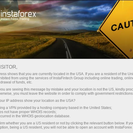
مختصر
سپریڈز — بڑا نفع
ISITOR,
ess shows that you are currently located in the USA. If you are a resident of the Uni
30% بونس
ibited from using the services of InstaFintech Group including online trading, online
انسٹا فاریکس کے ساتھ، آپ
drawal of funds, etc.
واقعی مسابقتی مواقع تک رسائی
ہر ڈیپازٹ پر
k you are seeing this message by mistake and your location is not the US, kindly pro
حاصل کرتے ہیں: 1:5000 تک کا فائدہ،
herwise, you must leave the website in order to comply with government restrictions
مارکیٹ میں کچھ بہترین اسپریڈز اور
ur IP address show your location as the USA?
رفتار
کمیشنز، اور ٹریڈنگ اسٹاک اور انڈیکس
sing a VPN provided by a hosting company based in the United States;
کے لیے فائدہ مند حالات۔
oes not have proper WHOIS records;
تجارت اور ہائی ویز پر
occurred in the WHOIS geolocation database.
irm whether you are a US resident or not by clicking the relevant button below. If y
ption, being a US resident, you will not be able to open an account with InstaForex
ہم نے ایک بونس سسٹم تیار کیا ہے جو
آپ کا اپنا گفٹ جیک پوٹ