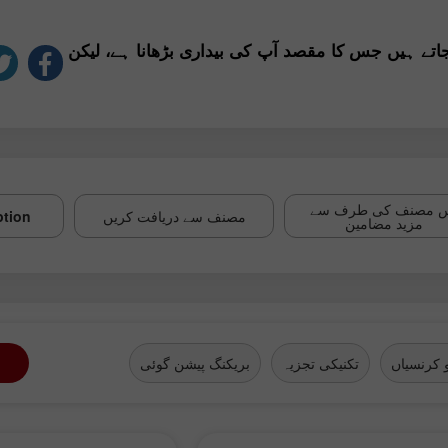
جاتے ہیں جس کا مقصد آپ کی بیداری بڑھانا ہے، لیکن
 مصنف کی طرف سے
مصنف سے دریافت کریں
ption
مزید مضامین
 کرنسیاں
تکنیکی تجزیہ
بریکنگ پیشن گوئی