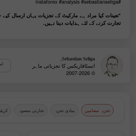
#analysis
#sebastianseliga
#instaforex
*تعینات کیا مراد ہے مارکیٹ کے تجزیات یہاں ارسال کیے 
تجارت کرنے کے لئے ہدایات دینا نہیں.
,
Sebastian Seliga
اس
انسٹافاریکس کا تجزیاتی ماہر
© 2007-2026
تجزیہ مضامین
بنیادی تجزیہ
تجارتی منصوبہ
کرپٹو