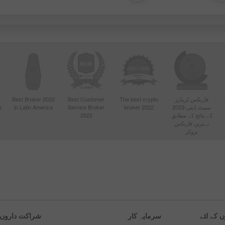
فاریکس ٹریڈرز
The best crypto
Best Customer
Best Broker 2022
سمٹ ڈبئی-2023
broker 2022
Service Broker
in Latin America
y
کے نتائج کے مطابق
2022
بہترین فاریکس
بروکر
ں کے لئے
سرمایہ کار
شراکت داروں ک