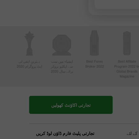
Best Affiliate
Best Forex
ایشیاء میں سب
بہترین ایفی لی
Program 2022 b
Broker 2022
سے ایکٹیو بروکر
ایٹ پروگرام 2020
Global Brands
برائے سال 2020
Magazine
تجارتی اکاؤنٹ کھولیں
ے لئے
تجارتی پلیٹ فارم ڈاؤن لوڈ کریں