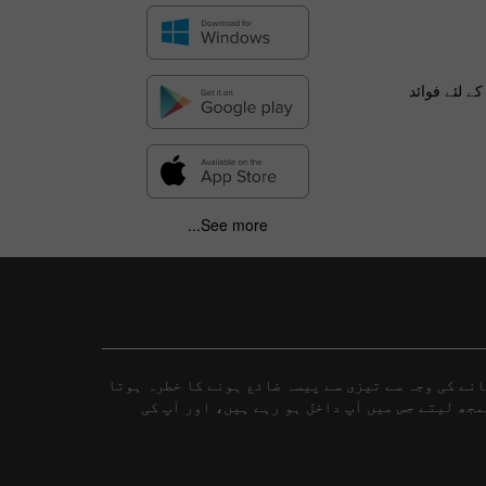
ے لئے فوائد
See more...
نے کی وجہ سے تیزی سے پیسہ ضائع ہونے کا خطرہ ہوتا
مجھ لیتے جس میں آپ داخل ہو رہے ہیں، اور آپ کی