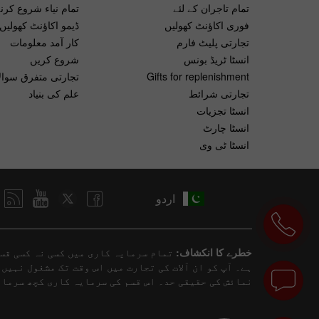
تمام تاجران کے لئے
تمام نیاء شروع کرنے
فوری اکاؤنٹ کھولیں
ڈیمو اکاؤنٹ کھولیں
تجارتی پلیٹ فارم
کار آمد معلومات
انسٹا ٹریڈ بونس
شروع کریں
Gifts for replenishment
تجارتی متفرق سوال
تجارتی شرائط
علم کی بنیاد
انسٹا تجزیات
انسٹا چارٹ
انسٹا ٹی وی
اردو
خطرے کا انکشاف:
تمام سرمایہ کاری میں کسی نہ کسی قسم
ہے۔ آپ کو ان آلات کی تجارت میں اس وقت تک مشغول نہیں
نمائش کی حقیقی حد۔ اس قسم کی سرمایہ کاری کچھ سرمای