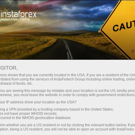
وانا
تجارتی پلیٹ فارم
فوری اکاونٹ کھولیں
سرمایہ کاروں کے
شراکت داروں کے
 آموز کے لیے
مہما
لیے
لئے
ISITOR,
ess shows that you are currently located in the USA. If you are a resident of the Uni
فاریکس تجزیہ اور جائزے: Forex forecast
ibited from using the services of InstaFintech Group including online trading, online
 جمع کروائیں
drawal of funds, etc.
26/03/2025
k you are seeing this message by mistake and your location is not the US, kindly pro
herwise, you must leave the website in order to comply with government restrictions
ur IP address show your location as the USA?
sing a VPN provided by a hosting company based in the United States;
oes not have proper WHOIS records;
occurred in the WHOIS geolocation database.
irm whether you are a US resident or not by clicking the relevant button below. If y
ption, being a US resident, you will not be able to open an account with InstaForex