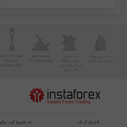
جدید ترین موبائل
منی ایکسپو
Best Trading
Top 100 Trusted
ٹریڈنگ ایپلی کیشن
ابوظہبی 2025
Technology 2024
Financial
میں فاریکس بروکر
Institutions 2024
آف دی ایئر
تاجران کے لئے
نئے شروع کرنے والو