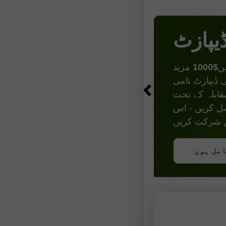
یپازٹ
$1000
 ڈیپازٹ نامی
قابلہ کے تحت
موقع حاصل کریں - اس
یں شرکت کریں
کریں
امل ہوں
امل ہوں
امل ہوں