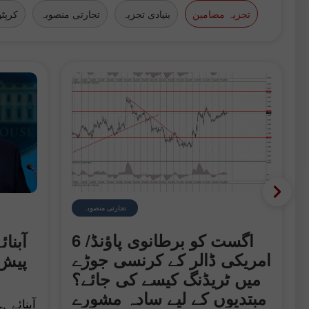
تجزیہ مضامین
بنیادی تجزیہ
تجارتی منصوبہ
کرپٹو
تجارتی منصوبہ
 ڈالر
6 اگست کو برطانوی پاؤنڈ/
آبنا
امریکی ڈالر کے کرنسی جوڑے
پیش 
میں ٹریڈنگ کیسے کی جائے؟
مبتدیوں کے لیے سادہ مشورے
آبنائے 