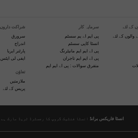
ں کے لئے
سرمایہ کار
شراکت داروں ک
 والوں کے لئے
پی ایم اے یم سسٹم
سرورق
انسٹا کاپی سسٹم
اندراج
پی اے ایم ایم مانیٹرنگ
پارٹنر ایریا
پی اے ایم ایم تاجران
ایفی لی ایٹس ک
ات
متفرق سوالات : پی اے ایم ایم
تعاؤن
ملازمتیں
پریس کے لئے
انسٹا فاریکس برانڈ
انسٹا فنٹیک گروپ کا رجسٹرڈ ٹریڈ مارک ہے