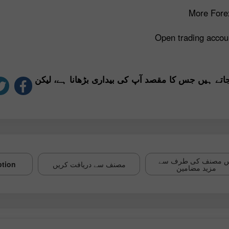
More Forex
Open trading accou
جاتے ہیں جس کا مقصد آپ کی بیداری بڑھانا ہے، لیکن
 مصنف کی طرف سے
مصنف سے دریافت کریں
ption
مزید مضامین