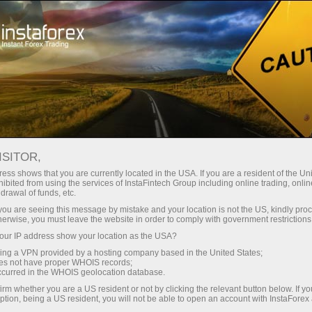
وانا
تجارتی پلیٹ فارم
فوری اکاونٹ کھولیں
سرمایہ کاروں کے
شراکت داروں کے
 آموز کے لیے
مہما
لیے
لئے
ISITOR,
ess shows that you are currently located in the USA. If you are a resident of the Uni
فاریکس تجزیہ اور جائزے: Forex forecast
ibited from using the services of InstaFintech Group including online trading, online
drawal of funds, etc.
26/08/202
 جمع کروائیں
k you are seeing this message by mistake and your location is not the US, kindly pro
NZD/USD, S
herwise, you must leave the website in order to comply with government restrictions
ur IP address show your location as the USA?
sing a VPN provided by a hosting company based in the United States;
oes not have proper WHOIS records;
occurred in the WHOIS geolocation database.
irm whether you are a US resident or not by clicking the relevant button below. If y
ption, being a US resident, you will not be able to open an account with InstaForex