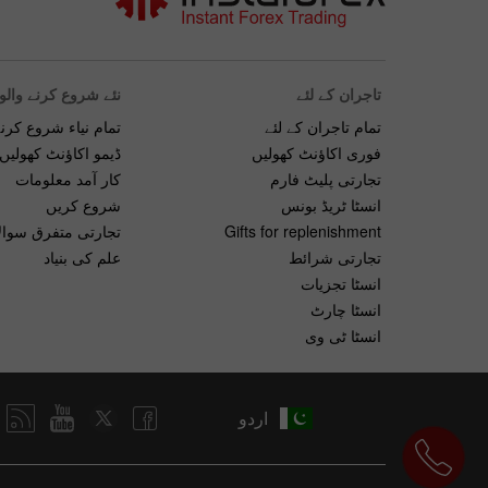
تاجران کے لئے
نئے شروع کرنے والو
تمام تاجران کے لئے
تمام نیاء شروع کرنے
فوری اکاؤنٹ کھولیں
ڈیمو اکاؤنٹ کھولیں
تجارتی پلیٹ فارم
کار آمد معلومات
انسٹا ٹریڈ بونس
شروع کریں
Gifts for replenishment
تجارتی متفرق سوال
تجارتی شرائط
علم کی بنیاد
انسٹا تجزیات
انسٹا چارٹ
انسٹا ٹی وی
اردو