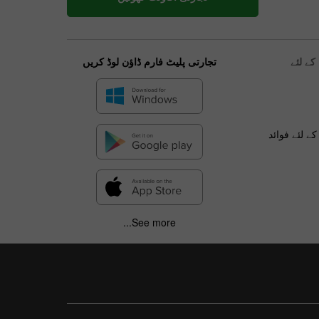
ے لئے
تجارتی پلیٹ فارم ڈاؤن لوڈ کریں
ے لئے فوائد
See more...