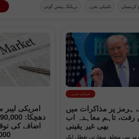
 کرنسیاں
تکنیکی تجزیہ
بریکنگ پیشن گوئی
ایک اصل اکاؤنٹ
تجزیاتی خبریں
کھولیں
امریکی لیبر م
ئے ہرمز پر مذاکرات میں
کھولیں
رفت، تاہم معاہدہ اب
اضافے کی توق
بھی غیر یقینی
23,000 
ہرمز سے متعلق سفارتی تعطل ایک