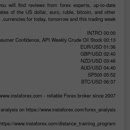
ou will find reviews from forex experts, up-to-date
ates of the US dollar, euro, ruble, bitcoin, and other
currencies for today, tomorrow and this trading week.
00:00 INTRO
00:13 Totay’s key events: Core Durable Goods Orders, CB Consumer Confidence, API Weekly Crude Oil Stock
01:36 EUR/USD
02:40 GBP/USD
03:46 NZD/USD
04:40 AUD/USD
05:52 SP500
06:37 BTC/USD
www.instaforex.com - reliable Forex broker since 2007
analysis on https://www.instaforex.com/forex_analysis
 https://www.instaforex.com/distance_training_program