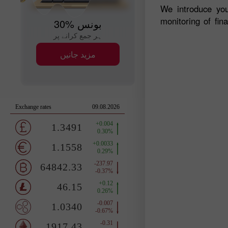
We introduce you
monitoring of fin
30% بونس
ہر جمع کرانے پر
مزید جانیں