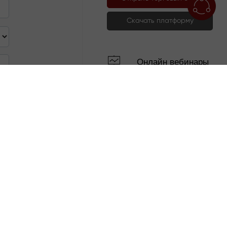
Скачать платформу
Онлайн вебинары
Лица бренда ИнстаФорекс
Вишванатан Ананд
15-й чемпион мира по
шахматам
Алеш Лопрайс
Победитель гонки
Ралли Дакар.
Юлия Ефимова
Чемпионка мира по
плаванию на 2012 и