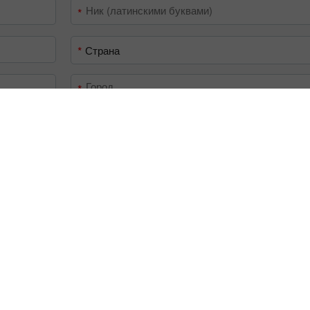
Ник (латинскими буквами)
Город
Телефон