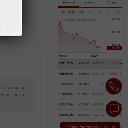
Валюты
Крипто
Акции
M5
M15
M30
H1
H4
D1
W1
C
1
.
1
5
3
8
0
0
.
0
0
0
0
0
0
.
0
0
%
EURUSD.fx
1.15400
-0.00130
-0.11%
GBPUSD.fx
1.34570
-0.00110
-0.08%
USDJPY.fx
157.861
+0.110
+0.07%
ете неполное
 Ваш счет и
USDCHF.fx
0.80940
+0.00220
+0.27%
USDCAD.fx
1.40090
-0.00030
-0.02%
AUDUSD.fx
0.70420
-0.00150
-0.21%
Открыть торговый счет