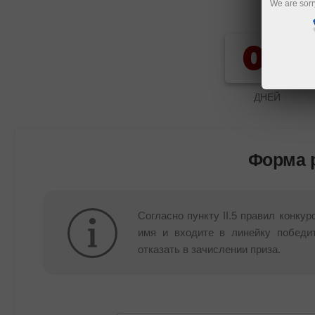
We are sorr
00
ДНЕЙ
Форма р
Согласно пункту II.5 правил конку
имя и входите в линейку победи
отказать в зачислении приза.