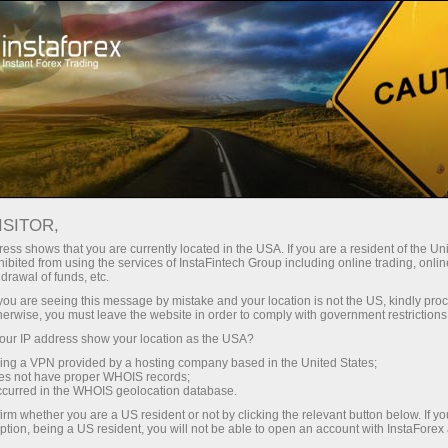
Открыть торговый счёт
Торговые платформы
ачинающим
Инвесторам
Партнерам
Промоа
ISITOR,
ess shows that you are currently located in the USA. If you are a resident of the Uni
ibited from using the services of InstaFintech Group including online trading, online
а FX-1"
drawal of funds, etc.
k you are seeing this message by mistake and your location is not the US, kindly pro
ться в однодневном еженедельном конкурсе трейдеров 
herwise, you must leave the website in order to comply with government restrictions
ur IP address show your location as the USA?
вгуста 2026
. Для успешной регистрации вам необходимо
sing a VPN provided by a hosting company based in the United States;
тся за 1 час до его начала.
oes not have proper WHOIS records;
occurred in the WHOIS geolocation database.
irm whether you are a US resident or not by clicking the relevant button below. If y
ption, being a US resident, you will not be able to open an account with InstaForex