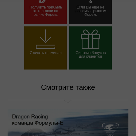
Получить прибыль
Если Вы еще не
от торговли на
знакомы с рынком
рынке Форекс
Форекс
Открыть торговый
Открыть демосчет
счет
Скачать терминал
Система бонусов
для клиентов
Выбрать свой бонус
Смотрите также