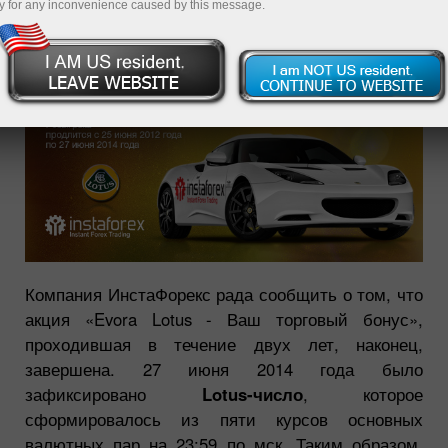
y for any inconvenience caused by this message.
Компания ИнстаФорекс рада сообщить о том, что
акция «Evora Lotus - Ваш торговый бонус»,
проходившая в течение двух лет, наконец,
завершена. 27 июня 2014 года было
зафиксировано
Lotus-число
, которое
сформировалось из пяти курсов основных
валютных пар на 23:59 по мск. Таким образом,