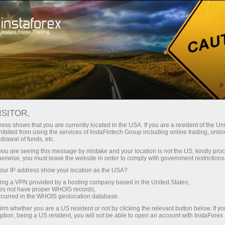
Промоакции
Конкурсы
Lotus Evora 2014
АКЦИЯ «EVORA LOTUS -
ISITOR,
ВАШ ТОРГОВЫЙ БОНУС»
ess shows that you are currently located in the USA. If you are a resident of the Uni
ibited from using the services of InstaFintech Group including online trading, online
ЗАВЕРШЕНА.
drawal of funds, etc.
k you are seeing this message by mistake and your location is not the US, kindly pro
herwise, you must leave the website in order to comply with government restrictions
ur IP address show your location as the USA?
sing a VPN provided by a hosting company based in the United States;
счет
oes not have proper WHOIS records;
occurred in the WHOIS geolocation database.
irm whether you are a US resident or not by clicking the relevant button below. If y
ет
ption, being a US resident, you will not be able to open an account with InstaForex