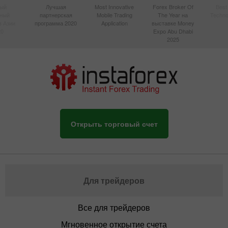
ый
Лучшая
Most Innovative
Forex Broker Of
Best
вный
партнерская
Mobile Trading
The Year на
Techno
в Азии
программа 2020
Application
выставке Money
20
Expo Abu Dhabi
2025
Открыть торговый счет
Для трейдеров
Все для трейдеров
Мгновенное открытие счета