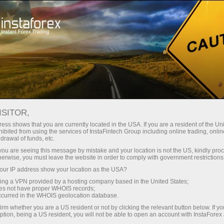
Трейдерам
Новости рынка Форекс
ISITOR,
24.05.2022
23:02:00
UTC+04
ФЬЮЧЕРСЫ НА НЕФТЬ
ess shows that you are currently located in the USA. If you are a resident of the Uni
ibited from using the services of InstaFintech Group including online trading, online
drawal of funds, etc.
СНИЗИЛИСЬ ИЗ-ЗА ОПАСЕНИЙ
k you are seeing this message by mistake and your location is not the US, kindly pro
ПО ПОВОДУ СПРОСА
herwise, you must leave the website in order to comply with government restrictions
ur IP address show your location as the USA?
sing a VPN provided by a hosting company based in the United States;
oes not have proper WHOIS records;
occurred in the WHOIS geolocation database.
irm whether you are a US resident or not by clicking the relevant button below. If y
ption, being a US resident, you will not be able to open an account with InstaForex