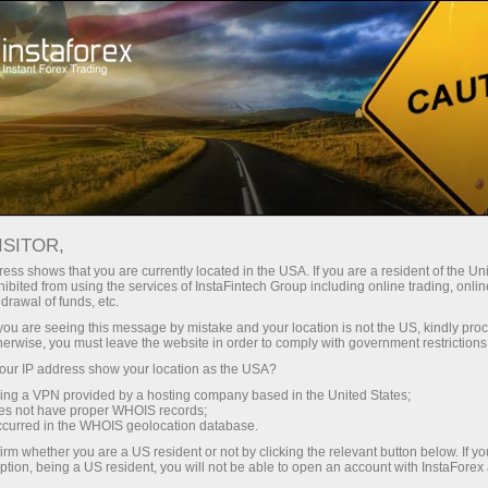
Трейдерам
Новости Форекс Онлайн
НОВОСТИ ФОРЕКС ОНЛАЙН
ISITOR,
ess shows that you are currently located in the USA. If you are a resident of the Uni
ibited from using the services of InstaFintech Group including online trading, online
drawal of funds, etc.
Рассылка аналитики
k you are seeing this message by mistake and your location is not the US, kindly pro
herwise, you must leave the website in order to comply with government restrictions
ur IP address show your location as the USA?
Аналитика в Телеграм
sing a VPN provided by a hosting company based in the United States;
oes not have proper WHOIS records;
occurred in the WHOIS geolocation database.
Цена любых финансовых активов – акций, валют,
irm whether you are a US resident or not by clicking the relevant button below. If y
ption, being a US resident, you will not be able to open an account with InstaForex
нефти, металлов и прочих – зависит от