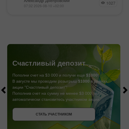
Александр Днепровский
1027
07:32 2026-08-10 +02:00
Счастливый депозит
Пополни счет на $3 000 и получи еще
$1000
!
В августе мы проводим розыгрыш
$1000
в рамках
акции "Счастливый депозит"!
Пополнив счет на сумму не менее $3 000, вы
автоматически становитесь участником акции.
СТАТЬ УЧАСТНИКОМ
СТАТЬ УЧАСТНИКОМ
ПОЛУЧИТЬ БОНУС
СТАТЬ УЧАСТНИКОМ