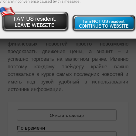
y for any inconvenience caused by this message.
происходящих событий, и любые изменения
этой цены – есть реакция на новости. Данный
инструмент является важнейшим в построении
прогноза движения котировок. Без анализа
мировых, экономических, политических,
финансовых новостей просто невозможно
предсказать движение цены, а значит – и
успешно торговать на валютном рынке. Именно
поэтому каждому трейдеру крайне важно
оставаться в курсе самых последних новостей и
иметь под рукой удобный в использовании
источник информации.
Очистить фильтр
По времени