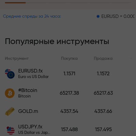
пополнение счёта
EURUSD = 0.00001
GBP
Средние спреды за 24 часа:
Программа страхования рисков
возмещает ваши убытки и
гарантирует утроение прибыли
Популярные инструменты
в течение 6 месяцев. Торгуйте
спокойно — ваш капитал
защищен!
Инструмент
Покупка
Продажа
Сп
EURUSD.fx
1.1571
1.1572
Пополните счёт — и получите
Euro vs US Dollar
бонус в 1000 раз больше вашего
депозита. X1000 — это не
#Bitcoin
65217.38
65217.63
опечатка. Чем больше депозит,
Bitcoin
тем выше множитель.
GOLD.m
4357.54
4357.66
USDJPY.fx
157.488
157.495
US Dollar vs Japanese Yen