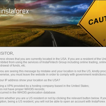
Минимальные
спреды — максимум выгоды
ISITOR,
ess shows that you are currently located in the USA. If you are a resident of the Uni
Бонус 30%
ibited from using the services of InstaFintech Group including online trading, online
С InstaForex вы получаете
drawal of funds, etc.
доступ к действительно
на каждый депозит
k you are seeing this message by mistake and your location is not the US, kindly pro
конкурентным возможностям:
herwise, you must leave the website in order to comply with government restrictions
кредитное плечо до 1:5000, одни
ur IP address show your location as the USA?
Скорость
из лучших спредов и комиссий
sing a VPN provided by a hosting company based in the United States;
на рынке, а также
oes not have proper WHOIS records;
в трейдинге и на трассе
occurred in the WHOIS geolocation database.
привлекательные условия для
irm whether you are a US resident or not by clicking the relevant button below. If y
торговли акциями и индексами
ption, being a US resident, you will not be able to open an account with InstaForex
Ваш личный джекпот подарков
Мы разработали бонусную