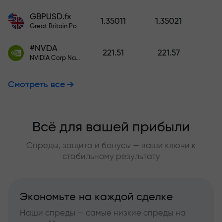
GBPUSD.fx
1.35011
1.35021
Great Britain Pound vs US Dollar
#NVDA
221.51
221.57
NVIDIA Corp Nasdaq Stock Exchange (Nasdaq) USD
Смотреть все
Всё для вашей прибыли
Спреды, защита и бонусы — ваши ключи к
стабильному результату
Экономьте на каждой сделке
Наши спреды — самые низкие спреды на