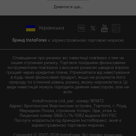
Дивитися ще...
Українська
Бренд InstaForex
є зареєстрованою торговою маркою
Сповіщення про ризики: всі інвестиції пов'язані з тим чи
іншим ступенем ризику. Торгівля похідними фінансовими
інструментами пов'язана з високим ризиком швидкої втрати
грошей через кредитне плече. Утримайтеся від інвестування
в будь-який фінансовий продукт, якщо не розумієте його
природу та істинний рівень ризику, якому наражаєтеся. Ці
види інвестицій можуть підходити деяким інвесторам, але не
всім.
InstaFinance Ltd, рег. номер 1811672
Адрес: Британские Виргинские острова, Тортола, г. Роуд,
Меридиан Плаза, строение Уотерс Эдж, этаж 4.
Лицензия номер SIBA/L/14/1082 выдана BVI FSC
Послуги надаються під брендом ІнстаФорекс, який є
зареєстрованою торговою маркою.
Copyright © 2007-2026 InstaForex. Всі права захищені.