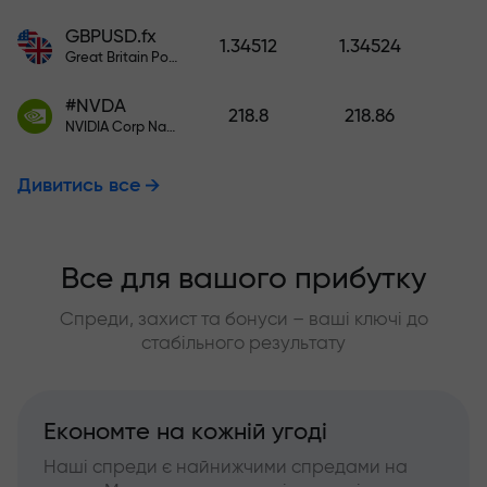
GBPUSD.fx
1.34512
1.34524
Great Britain Pound vs US Dollar
#NVDA
218.8
218.86
NVIDIA Corp Nasdaq Stock Exchange (Nasdaq) USD
Дивитись все
Все для вашого прибутку
Спреди, захист та бонуси – ваші ключі до
стабільного результату
Економте на кожній угоді
Наші спреди є найнижчими спредами на