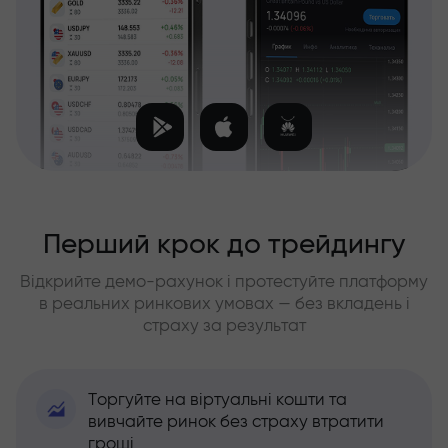
Перший крок до трейдингу
Відкрийте демо-рахунок і протестуйте платформу
в реальних ринкових умовах — без вкладень і
страху за результат
Торгуйте на віртуальні кошти та
вивчайте ринок без страху втратити
гроші