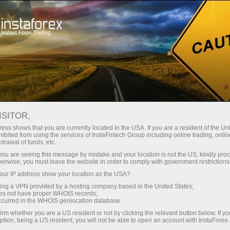
Мінімальні спреди - максимум
вигоди
ISITOR,
ess shows that you are currently located in the USA. If you are a resident of the Uni
Бонус 30% на кожен депозит
ibited from using the services of InstaFintech Group including online trading, online
З InstaForex ви отримуєте доступ
drawal of funds, etc.
до дійсно конкурентних
k you are seeing this message by mistake and your location is not the US, kindly pro
можливостей: кредитне плече до
herwise, you must leave the website in order to comply with government restrictions
1:5000, одні з найкращих
ur IP address show your location as the USA?
Швидкість
спредів та комісій на ринку, а
sing a VPN provided by a hosting company based in the United States;
також привабливі умови для
oes not have proper WHOIS records;
у трейдингу і на трасі
occurred in the WHOIS geolocation database.
торгівлі акціями та індексами
irm whether you are a US resident or not by clicking the relevant button below. If y
ption, being a US resident, you will not be able to open an account with InstaForex
Ваш особистий джекпот подарунків
Ми розробили бонусну систему,