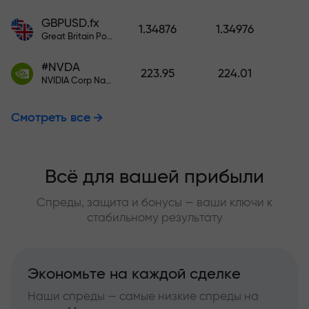
GBPUSD.fx
1.34876
1.34976
Great Britain Pound vs US Dollar
#NVDA
223.95
224.01
NVIDIA Corp Nasdaq Stock Exchange (Nasdaq) USD
Смотреть все
Всё для вашей прибыли
Спреды, защита и бонусы — ваши ключи к
стабильному результату
Экономьте на каждой сделке
Наши спреды — самые низкие спреды на