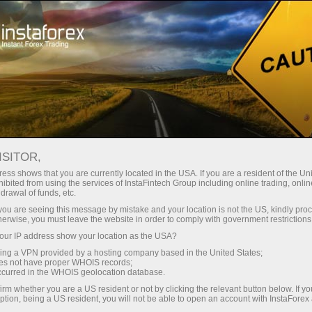
Минимальные
спреды — максимум выгоды
ISITOR,
ess shows that you are currently located in the USA. If you are a resident of the Uni
Бонус 30%
ibited from using the services of InstaFintech Group including online trading, online
С InstaForex вы получаете
drawal of funds, etc.
доступ к действительно
на каждый депозит
k you are seeing this message by mistake and your location is not the US, kindly pro
конкурентным возможностям:
herwise, you must leave the website in order to comply with government restrictions
кредитное плечо до 1:5000, одни
ur IP address show your location as the USA?
Скорость
из лучших спредов и комиссий
sing a VPN provided by a hosting company based in the United States;
на рынке, а также
oes not have proper WHOIS records;
в трейдинге и на трассе
occurred in the WHOIS geolocation database.
привлекательные условия для
irm whether you are a US resident or not by clicking the relevant button below. If y
торговли акциями и индексами
ption, being a US resident, you will not be able to open an account with InstaForex
Ваш личный джекпот подарков
Мы разработали бонусную