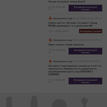
ФРС или
Рынок отступает перед бурей
Белый
07:59 2026-08-
Фундаментальный
дом –
07
анализ
выбор для
доллара
Актуальность до
06:00 2026-08-09 UTC--4
очевиден?
Нефть растет, биткоин тестирует тренд,
Nvidia доминирует в суверенном ИИ
10:49 2025-
02-21 UTC+3
12:11 2026-08-07
Фондовые рынки
Календарь
Актуальность до
06:00 2026-08-12 UTC--4
трейдера на
Евро таскает чужие каштаны
21 февраля:
12:54 2026-08-
Фундаментальный
Может ли
07
анализ
доллар
вести себя
Актуальность до
06:00 2026-08-09 UTC--4
поскромнее?
Как могут отреагировать рынки на отчет по
А Трамп?
занятости в Америке (есть вероятность
возобновления роста пар AUD/USD и
22:13 2025-02-
EURUSD)
19 UTC+3
12:10 2026-08-
Фундаментальный
07
анализ
Календарь
трейдера на
20 февраля:
Доллару уже
пора
начинать