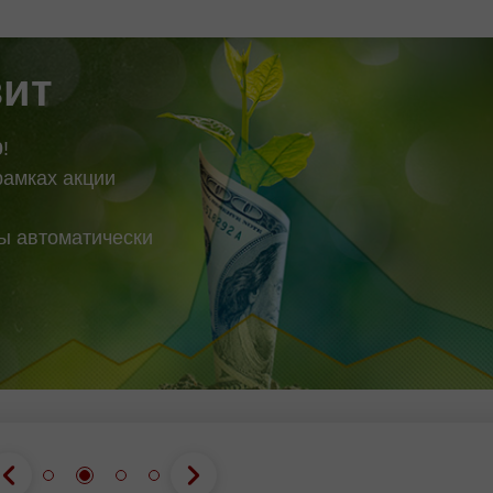
это единственная о
ящего тренда, который
новых коротких
зит
0
!
рамках акции
вы автоматически