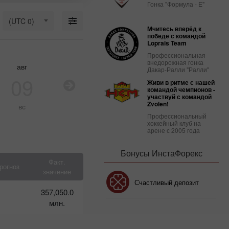
марта:
Гонка "Формула - Е"
Удержится
ли на
(UTC 0)
Мчитесь вперёд к
плаву
победе с командой
доллар
Loprais Team
США?
Профессиональная
09:03 2025-
внедорожная гонка
03-18 UTC+3
авг
авг
авг
ав
Дакар-Ралли "Ралли"
09
10
11
1
Живи в ритме с нашей
Календарь
командой чемпионов -
трейдера
участвуй с командой
на 14
Zvolen!
вс
пн
вт
с
марта:
Профессиональный
Куда
хоккейный клуб на
Трамп
арене с 2005 года
толкает
доллар
Бонусы ИнстаФорекс
США?
Факт.
рогноз
10:37 2025-
значение
03-13 UTC+3
Бонус 30%
Счастливый депозит
357,050.0
алендарь трейдера
 12-13 марта:
млн.
рампотурбулентность
Клубный бонус
отовит доллару
одвох