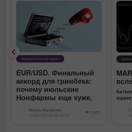
Фундаментальный анализ
Крипто
EUR/USD. Финальный
MAR
в
аккорд для гринбека:
всле
почему июльские
Битко
Нонфармы еще хуже,
коррек
может 
чем кажутся
Пара евро-доллар в пятницу
времен
Ирина Манзенко
С
1201
протестировала уровень
месяц
12:49 2026-08-08 +02:00
0
сопротивления 1,1580 (верхняя
немног
линия индикатора Bollinger Bands на
одного