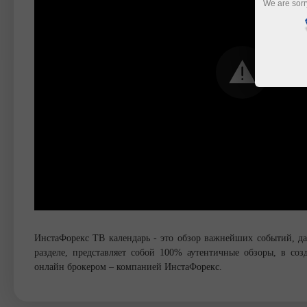
We are sorr
ИнстаФорекс ТВ календарь - это обзор важнейших событий, д
разделе, представляет собой 100% аутентичные обзоры, в с
онлайн брокером – компанией ИнстаФорекс.