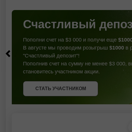
таймфрейме D1), попутно обновив
нисход
двухмесячный ценовой максимум.
И хотя покупатели eur/usd не смогли
преодолеть этот ценовой
Счастливый депо
Пополни счет на $3 000 и получи еще
$100
В августе мы проводим розыгрыш
$1000
в 
"Счастливый депозит"!
Пополнив счет на сумму не менее $3 000, 
становитесь участником акции.
СТАТЬ УЧАСТНИКОМ
СТАТЬ УЧАСТНИКОМ
ПОЛУЧИТЬ БОНУС
СТАТЬ УЧАСТНИКОМ