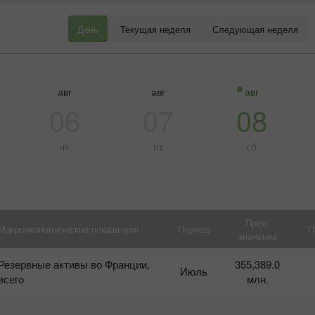
День
Текущая неделя
Следующая неделя
авг
авг
авг
06
07
08
чт
пт
сб
Пред.
Макроэкономические показатели
Период
П
значение
Бонус 30%
Счастливый депозит
Резервные активы во Франции,
355,389.0
К
Июль
на
всего
млн.
Т
Клубный бонус
г
п