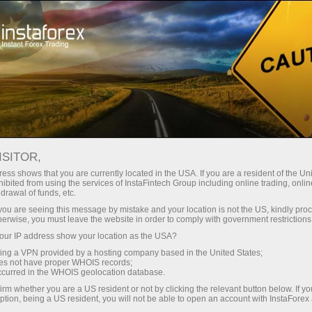
Открыть торговый счёт
Торговые платформы
ачинающим
Инвесторам
Партнерам
Промоа
: календарь
ISITOR,
ess shows that you are currently located in the USA. If you are a resident of the Uni
ифной игре
ibited from using the services of InstaFintech Group including online trading, online
ь демосчет
drawal of funds, etc.
k you are seeing this message by mistake and your location is not the US, kindly pro
herwise, you must leave the website in order to comply with government restrictions
ur IP address show your location as the USA?
sing a VPN provided by a hosting company based in the United States;
Календ
oes not have proper WHOIS records;
марта
occurred in the WHOIS geolocation database.
Трамп
irm whether you are a US resident or not by clicking the relevant button below. If y
будет?
ption, being a US resident, you will not be able to open an account with InstaForex
22:14 2