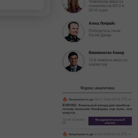
Чемпионка мира по
февраля:
плаванию на 2012 и
Трамп
2016 годах
вышел на
охоту –
Алеш Лопрайс
доллар на
подхвате
Победитель гонки
Ралли Дакар.
10:08 2025-
02-27 UTC+3
Календарь
Вишванатан Ананд
трейдера
15-й чемпион мира по
на 26
шахматам
февраля:
Доллар
уходит из
портфелей
Форекс-аналитика
из-за
трампа
Актуальность до
06:00 2026-08-09 UTC--4
07:45 2025-
EUR/USD. Финальный аккорд для гринбека:
02-25 UTC+3
почему июльские Нонфармы еще хуже, чем
кажутся
Календарь
12:49 2026-08-
Фундаментальный
трейдера
08
анализ
на 24-25
февраля:
Актуальность до
01:00 2026-08-12 UTC--4