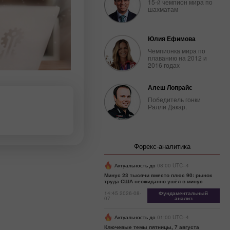
15-й чемпион мира по
шахматам
Юлия Ефимова
Чемпионка мира по
плаванию на 2012 и
2016 годах
Алеш Лопрайс
Победитель гонки
Ралли Дакар.
Форекс-аналитика
Актуальность до
08:00 UTC--4
Минус 23 тысячи вместо плюс 90: рынок
труда США неожиданно ушёл в минус
14:45 2026-08-
Фундаментальный
07
анализ
Актуальность до
01:00 UTC--4
Ключевые темы пятницы, 7 августа