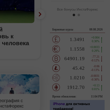
Все бонусы ИнстаФорекс
й
овь к
 человека
еография с
нстаФорекс