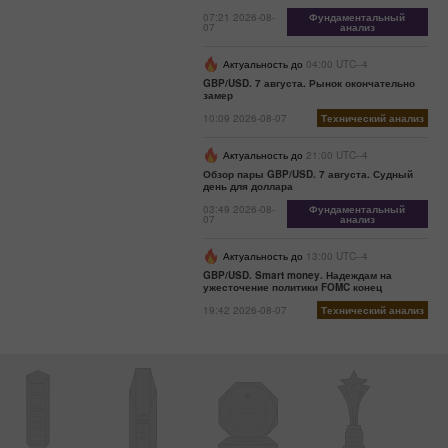
07:21 2026-08-
Фундаментальный
07
анализ
Актуальность до
04:00 UTC--4
GBP/USD. 7 августа. Рынок окончательно
замер
10:09 2026-08-07
Технический анализ
Актуальность до
21:00 UTC--4
Обзор пары GBP/USD. 7 августа. Судный
день для доллара
03:49 2026-08-
Фундаментальный
07
анализ
Актуальность до
13:00 UTC--4
GBP/USD. Smart money. Надеждам на
ужесточение политики FOMC конец
19:42 2026-08-07
Технический анализ