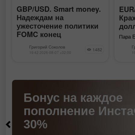
GBP/USD. Smart money.
EUR/
Надеждам на
Кра
ужесточение политики
дол
FOMC конец
Пара 
локал
и
Пара GBP/USD на этой неделе
Григорий Соколов
Г
с 17 а
1482
двигалась весьма спокойно, явно
19:42 2026-08-07 +02:00
1
станов
ожидая наиболее важных отчетов,
форми
которые стали доступными сегодня.
тренда
И эти отчеты подвели жирную черту
инвал
под спорами, повысит ли
имбал
процентную ставку FOMC
Бонус на каждое
пополнение Инст
$100
$1000
30%