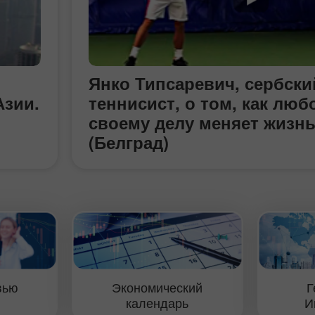
Янко Типсаревич, сербски
зии.
теннисист, о том, как люб
своему делу меняет жизнь
(Белград)
 для
ля
 в
о
вью
Экономический
Г
ом
календарь
И