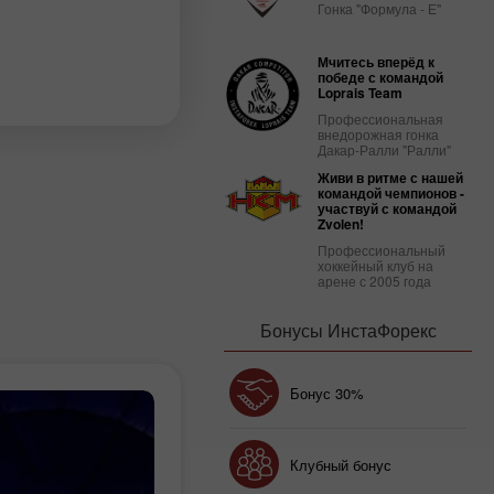
Гонка "Формула - Е"
Мчитесь вперёд к
победе с командой
Loprais Team
Профессиональная
внедорожная гонка
Дакар-Ралли "Ралли"
Живи в ритме с нашей
командой чемпионов -
участвуй с командой
Zvolen!
Профессиональный
хоккейный клуб на
арене с 2005 года
Бонусы ИнстаФорекс
Бонус 30%
Счастливый депозит
Клубный бонус