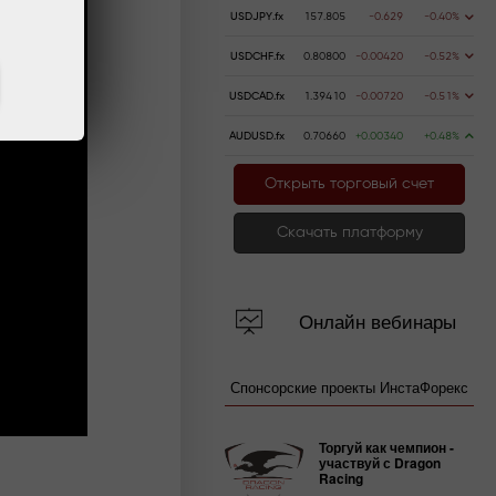
USDJPY.fx
157.805
-0.629
-0.40%
USDCHF.fx
0.80800
-0.00420
-0.52%
USDCAD.fx
1.39410
-0.00720
-0.51%
AUDUSD.fx
0.70660
+0.00340
+0.48%
Открыть торговый счет
Скачать платформу
Онлайн вебинары
Спонсорские проекты ИнстаФорекс
Торгуй как чемпион -
участвуй с Dragon
Racing