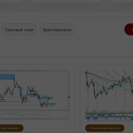
ает
тров
Торговый план
Криптовалюты
ис и
мир
ды.
еский анализ
Технический анализ