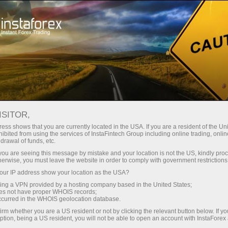
Открыть торговый счёт
Торговые платформы
ачинающим
Инвесторам
Партнерам
Промоа
део новости
ISITOR,
ess shows that you are currently located in the USA. If you are a resident of the Uni
ibited from using the services of InstaFintech Group including online trading, online
вести деньги
drawal of funds, etc.
k you are seeing this message by mistake and your location is not the US, kindly pro
herwise, you must leave the website in order to comply with government restrictions
ur IP address show your location as the USA?
sing a VPN provided by a hosting company based in the United States;
oes not have proper WHOIS records;
occurred in the WHOIS geolocation database.
irm whether you are a US resident or not by clicking the relevant button below. If y
ption, being a US resident, you will not be able to open an account with InstaForex