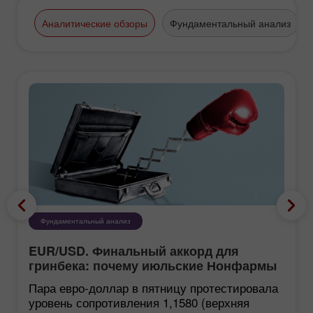
ИнстаФорекс имеет в столице
Таиланда несколько
Аналитические обзоры
Фундаментальный анализ
представительств, сотрудничая с
десятками тысяч трейдеров из этого
удивительного города.
Фундаментальный анализ
EUR/USD. Финальный аккорд для
гринбека: почему июльские Нонфармы
еще хуже, чем кажутся
Пара евро-доллар в пятницу протестировала
уровень сопротивления 1,1580 (верхняя