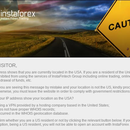
Трейдерам
Форекс аналитика
Форекс ТВ
Форекс-видео новости
ISITOR,
ess shows that you are currently located in the USA. If you are a resident of the Uni
ibited from using the services of InstaFintech Group including online trading, online
drawal of funds, etc.
k you are seeing this message by mistake and your location is not the US, kindly pro
herwise, you must leave the website in order to comply with government restrictions
ur IP address show your location as the USA?
счёт
Отк
sing a VPN provided by a hosting company based in the United States;
oes not have proper WHOIS records;
occurred in the WHOIS geolocation database.
ньги
О
irm whether you are a US resident or not by clicking the relevant button below. If y
ption, being a US resident, you will not be able to open an account with InstaForex