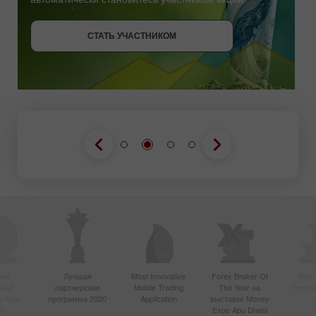
СТАТЬ УЧАСТНИКОМ
СТАТЬ УЧАСТНИКОМ
ПОЛУЧИТЬ БОНУС
СТАТЬ УЧАСТНИКОМ
ый
Лучшая
Most Innovative
Forex Broker Of
Best
вный
партнерская
Mobile Trading
The Year на
Techno
в Азии
программа 2020
Application
выставке Money
20
Expo Abu Dhabi