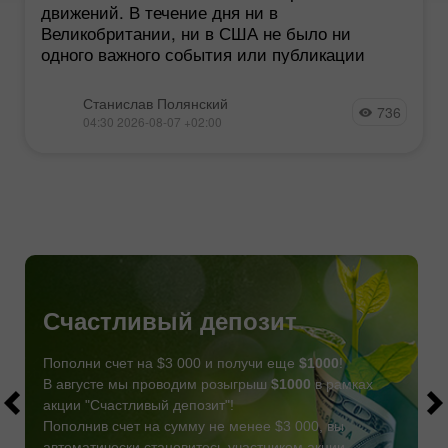
движений. В течение дня ни в
Великобритании, ни в США не было ни
одного важного события или публикации
Станислав Полянский
736
04:30 2026-08-07 +02:00
Счастливый депозит
Пополни счет на $3 000 и получи еще
$1000
!
В августе мы проводим розыгрыш
$1000
в рамках
акции "Счастливый депозит"!
Пополнив счет на сумму не менее $3 000, вы
автоматически становитесь участником акции.