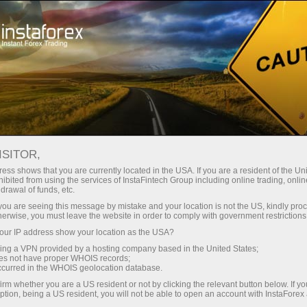
Трейдерам
Форекс обзоры
Торговый план
ISITOR,
29.04.2026: Аналитические
ess shows that you are currently located in the USA. If you are a resident of the Uni
ibited from using the services of InstaFintech Group including online trading, online
обзоры Форекс: Видеообзор рынка,
drawal of funds, etc.
торговые рекомендации, ответы на
k you are seeing this message by mistake and your location is not the US, kindly pro
herwise, you must leave the website in order to comply with government restrictions
вопросы
ur IP address show your location as the USA?
sing a VPN provided by a hosting company based in the United States;
oes not have proper WHOIS records;
occurred in the WHOIS geolocation database.
рговый счет
irm whether you are a US resident or not by clicking the relevant button below. If y
ption, being a US resident, you will not be able to open an account with InstaForex