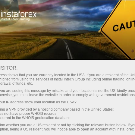
Трейдерам
Форекс огляди
Торговый план
ISITOR,
29.04.2026: Аналітичні огляди
ess shows that you are currently located in the USA. If you are a resident of the Uni
ibited from using the services of InstaFintech Group including online trading, online
Форекс: Видеообзор рынка,
drawal of funds, etc.
торговые рекомендации, ответы на
k you are seeing this message by mistake and your location is not the US, kindly pro
herwise, you must leave the website in order to comply with government restrictions
вопросы
ur IP address show your location as the USA?
sing a VPN provided by a hosting company based in the United States;
oes not have proper WHOIS records;
occurred in the WHOIS geolocation database.
рахунок
irm whether you are a US resident or not by clicking the relevant button below. If y
ption, being a US resident, you will not be able to open an account with InstaForex