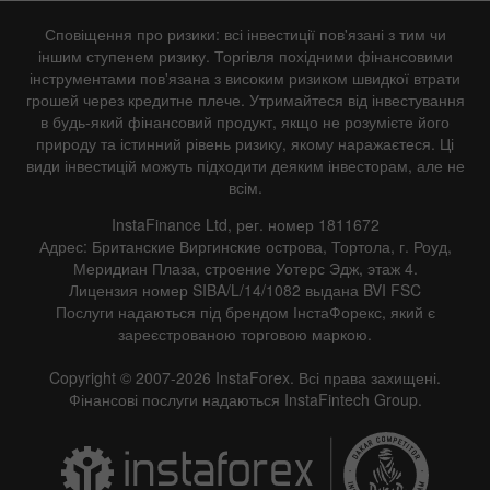
Сповіщення про ризики: всі інвестиції пов'язані з тим чи
іншим ступенем ризику. Торгівля похідними фінансовими
інструментами пов'язана з високим ризиком швидкої втрати
грошей через кредитне плече. Утримайтеся від інвестування
в будь-який фінансовий продукт, якщо не розумієте його
природу та істинний рівень ризику, якому наражаєтеся. Ці
види інвестицій можуть підходити деяким інвесторам, але не
всім.
InstaFinance Ltd, рег. номер 1811672
Адрес: Британские Виргинские острова, Тортола, г. Роуд,
Меридиан Плаза, строение Уотерс Эдж, этаж 4.
Лицензия номер SIBA/L/14/1082 выдана BVI FSC
Послуги надаються під брендом ІнстаФорекс, який є
зареєстрованою торговою маркою.
Copyright © 2007-2026 InstaForex. Всі права захищені.
Фінансові послуги надаються InstaFintech Group.