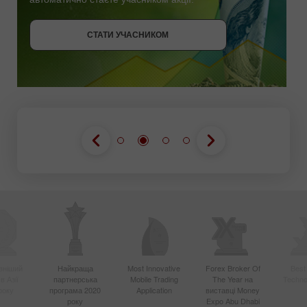
СТАТИ УЧАСНИКОМ
ОТРИМАТИ БОНУС
СТАТИ УЧАСНИКОМ
СТАТИ УЧАСНИКОМ
вніший
Найкраща
Most Innovative
Forex Broker Of
Best
в Азії
партнерська
Mobile Trading
The Year на
Techno
року
програма 2020
Application
виставці Money
року
Expo Abu Dhabi