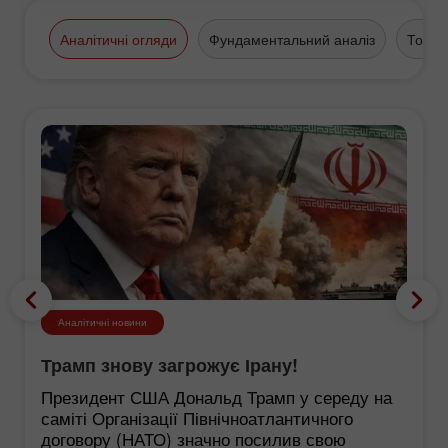
Аналітичні огляди
Фундаментальний аналіз
Торго
Аналітичні новини
Трамп знову загрожує Ірану!
Президент США Дональд Трамп у середу на
саміті Організації Північноатлантичного
договору (НАТО) значно посилив свою