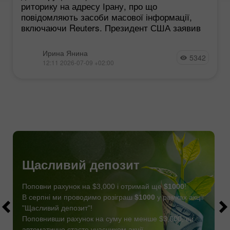
риторику на адресу Ірану, про що
повідомляють засоби масової інформації,
включаючи Reuters. Президент США заявив
Ирина Янина
5342
12:11 2026-07-09 +02:00
Щасливий депозит
Поповни рахунок на $3,000 і отримай ще
$1000
!
В серпні ми проводимо розіграш
$1000
у рамках акції
"Щасливий депозит"!
Поповнивши рахунок на суму не менше $3,000, ви
автоматично стаєте учасником акції.