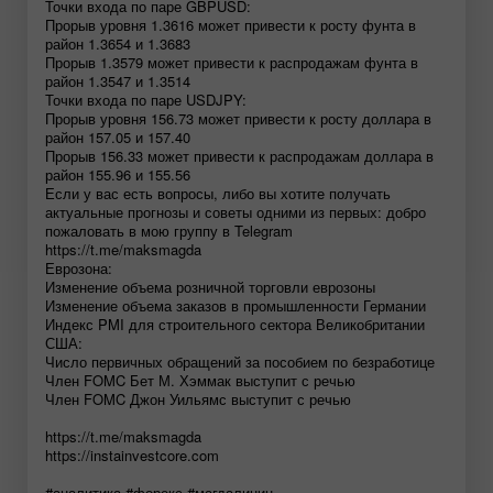
Точки входа по паре GBPUSD:
Прорыв уровня 1.3616 может привести к росту фунта в
район 1.3654 и 1.3683
Прорыв 1.3579 может привести к распродажам фунта в
район 1.3547 и 1.3514
Точки входа по паре USDJPY:
Прорыв уровня 156.73 может привести к росту доллара в
район 157.05 и 157.40
Прорыв 156.33 может привести к распродажам доллара в
район 155.96 и 155.56
Если у вас есть вопросы, либо вы хотите получать
актуальные прогнозы и советы одними из первых: добро
пожаловать в мою группу в Telegram
https://t.me/maksmagda
Еврозона:
Изменение объема розничной торговли еврозоны
Изменение объема заказов в промышленности Германии
Индекс PMI для строительного сектора Великобритании
США:
Число первичных обращений за пособием по безработице
Член FOMC Бет М. Хэммак выступит с речью
Член FOMC Джон Уильямс выступит с речью
https://t.me/maksmagda
https://instainvestcore.com
#аналитика #форекс #магдалинин