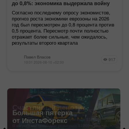
до 0,8%: экономика выдержала войну
лучше ожиданий
Согласно последнему опросу экономистов,
прогноз роста экономики еврозоны на 2026
год был пересмотрен до 0,8 процента против
0,5 процента. Пересмотр почти полностью
отражает более сильные, чем ожидалось,
результаты второго квартала
Павел Власов
917
10:01 2026-08-10 +02:00
Счастливый депозит
Пополни счет на $3 000 и получи еще
$1000
!
В августе мы проводим розыгрыш
$1000
в рамках