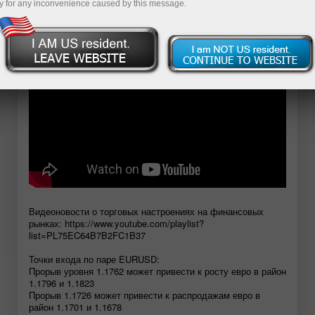
y for any inconvenience caused by this message.
Открыть демосчет
Видеоновости о торговых настроениях на финансовых
рынках: https://www.youtube.com/playlist?
list=PL75EC64B7B2FC1B37
Точки входа по паре EURUSD:
Прорыв уровня 1.1762 может привести к росту евро в район
1.1796 и 1.1823
Прорыв 1.1726 может привести к распродажам евро в
район 1.1701 и 1.1678