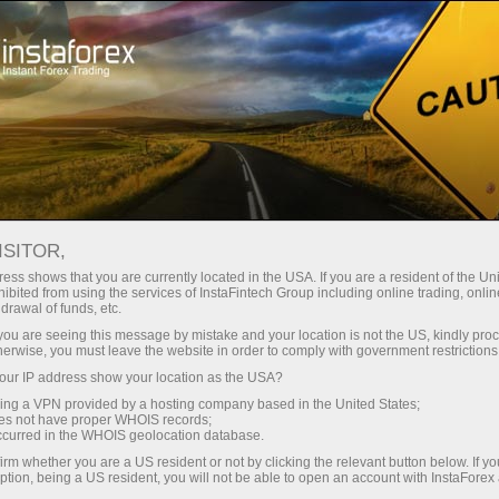
Трейдерам
Форекс обзоры
Обзоры
ISITOR,
07.05.2026: Аналитические
ess shows that you are currently located in the USA. If you are a resident of the Uni
ibited from using the services of InstaFintech Group including online trading, online
обзоры Форекс: Трейдеры снова
drawal of funds, etc.
поверили Трампу. Видеопрогноз на
k you are seeing this message by mistake and your location is not the US, kindly pro
herwise, you must leave the website in order to comply with government restrictions
7 мая
ur IP address show your location as the USA?
sing a VPN provided by a hosting company based in the United States;
oes not have proper WHOIS records;
occurred in the WHOIS geolocation database.
Открыть торговый счет
irm whether you are a US resident or not by clicking the relevant button below. If y
ption, being a US resident, you will not be able to open an account with InstaForex