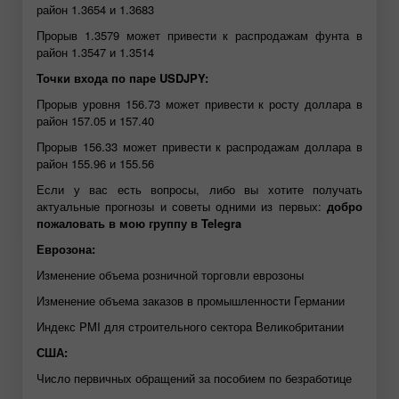
район 1.3654 и 1.3683
Прорыв 1.3579 может привести к распродажам фунта в
район 1.3547 и 1.3514
Точки входа по паре USDJPY:
Прорыв уровня 156.73 может привести к росту доллара в
район 157.05 и 157.40
Прорыв 156.33 может привести к распродажам доллара в
район 155.96 и 155.56
Если у вас есть вопросы, либо вы хотите получать
актуальные прогнозы и советы одними из первых:
добро
пожаловать в мою группу в Telegra
Еврозона:
Изменение объема розничной торговли еврозоны
Изменение объема заказов в промышленности Германии
Индекс PMI для строительного сектора Великобритании
США:
Число первичных обращений за пособием по безработице