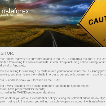
Трейдерам
Форекс огляди
Обзоры
ISITOR,
07.05.2026: Аналітичні огляди
ess shows that you are currently located in the USA. If you are a resident of the Uni
ibited from using the services of InstaFintech Group including online trading, online
Форекс: Трейдеры снова поверили
drawal of funds, etc.
Трампу. Видеопрогноз на 7 мая
k you are seeing this message by mistake and your location is not the US, kindly pro
herwise, you must leave the website in order to comply with government restrictions
ur IP address show your location as the USA?
sing a VPN provided by a hosting company based in the United States;
oes not have proper WHOIS records;
Відкрити торговий рахунок
occurred in the WHOIS geolocation database.
irm whether you are a US resident or not by clicking the relevant button below. If y
ption, being a US resident, you will not be able to open an account with InstaForex
Відкрити демо-рахунок