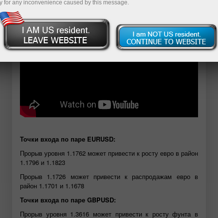
y for any inconvenience caused by this message.
Точки входа по паре EURUSD:
Прорыв уровня 1.1762 может привести к росту евро в район
1.1796 и 1.1823
Прорыв 1.1726 может привести к распродажам евро в
район 1.1701 и 1.1678
Точки входа по паре GBPUSD:
Прорыв уровня 1.3616 может привести к росту фунта в