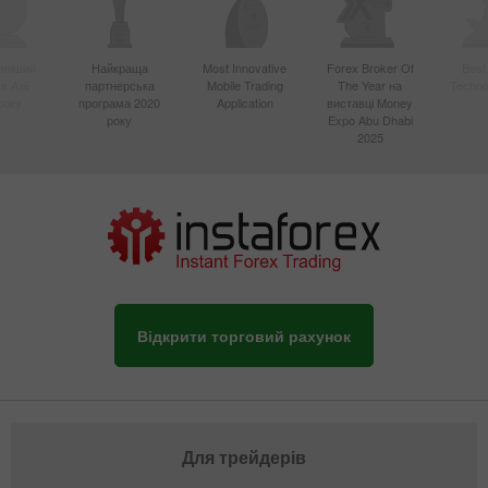
вніший
Найкраща
Most Innovative
Forex Broker Of
Best
в Азії
партнерська
Mobile Trading
The Year на
Techno
року
програма 2020
Application
виставці Money
року
Expo Abu Dhabi
2025
Відкрити торговий рахунок
Для трейдерів