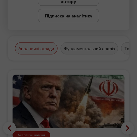
автору
Підписка на аналітику
Аналітичні огляди
Фундаментальний аналіз
Торго
Аналітичні новини