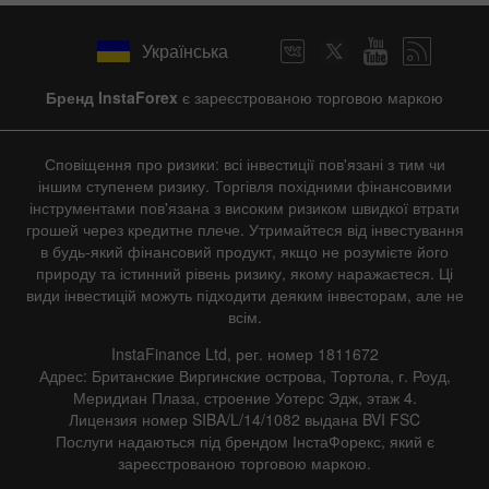
Українська
Бренд InstaForex
є зареєстрованою торговою маркою
Сповіщення про ризики: всі інвестиції пов'язані з тим чи
іншим ступенем ризику. Торгівля похідними фінансовими
інструментами пов'язана з високим ризиком швидкої втрати
грошей через кредитне плече. Утримайтеся від інвестування
в будь-який фінансовий продукт, якщо не розумієте його
природу та істинний рівень ризику, якому наражаєтеся. Ці
види інвестицій можуть підходити деяким інвесторам, але не
всім.
InstaFinance Ltd, рег. номер 1811672
Адрес: Британские Виргинские острова, Тортола, г. Роуд,
Меридиан Плаза, строение Уотерс Эдж, этаж 4.
Лицензия номер SIBA/L/14/1082 выдана BVI FSC
Послуги надаються під брендом ІнстаФорекс, який є
зареєстрованою торговою маркою.