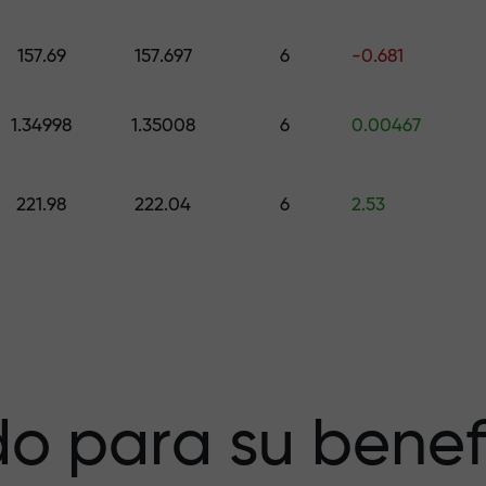
galo de hasta $1,500
157.69
157.697
6
-0.681
esgo — garantiz
1.34998
1.35008
6
0.00467
221.98
222.04
6
2.53
a X1000 — el
r más grande del
o para su benef