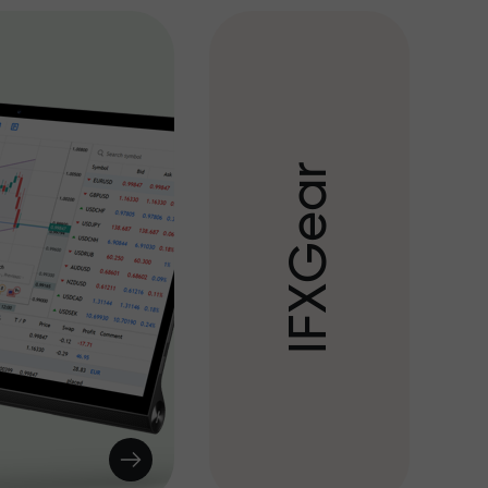
r
a
e
G
X
F
I