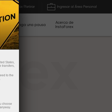
Depositar/Retirar
Ingresar al Área Personal
Acerca de
ñas
Haga una pausa
InstaForex
rex
ted States,
 transfers,
ceed to the
.
ou choose
 anyway.