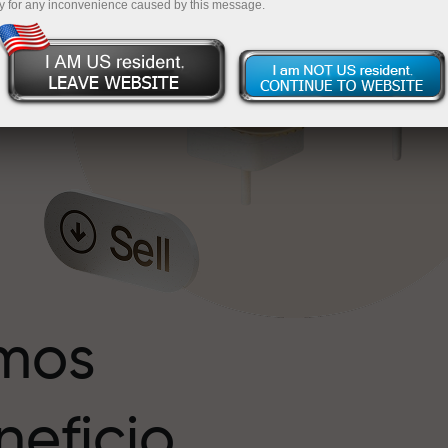
y for any inconvenience caused by this message.
s
r
imos
eficio