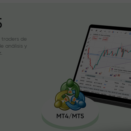
5
 traders de
 análisis y
.