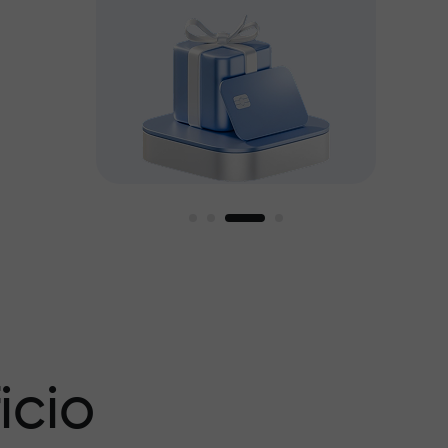
amos
icio