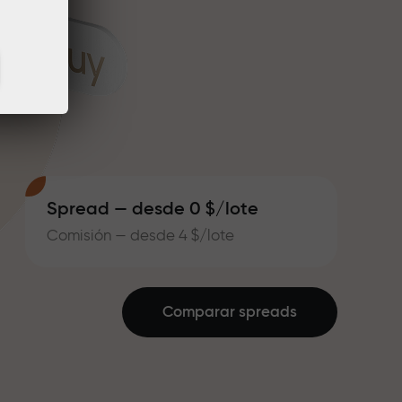
Spread — desde 0 $/lote
Comisión — desde 4 $/lote
Comparar spreads