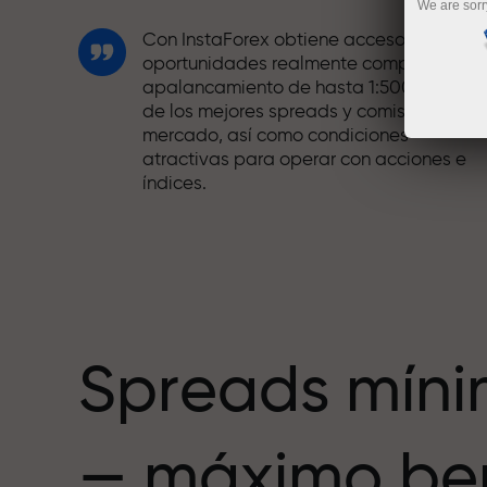
We are sorr
Con InstaForex obtiene acceso a
oportunidades realmente competitivas:
apalancamiento de hasta 1:5000, unos
de los mejores spreads y comisiones del
mercado, así como condiciones
atractivas para operar con acciones e
índices.
Hemos desarrollado un sistema de bono
que hace el trading aún más atractivo.
Cada cliente de InstaForex puede recibi
hasta un 30% al recargar su cuenta,
además de aprovechar otras
promociones y ofertas.
Spreads mín
La velocidad de la pista y la velocidad
— máximo ben
de las operaciones comparten los
mismos valores. Ales Loprais aporta