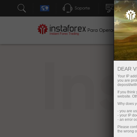
Soporte
Apertura 
Para Operadores
P
In
DEAR V
Your IP addr
you are proh
deposit/with
If you thin
website. Ot
Why does yo
- you are u
- your IP d
- an error 
Please conf
the wrong o