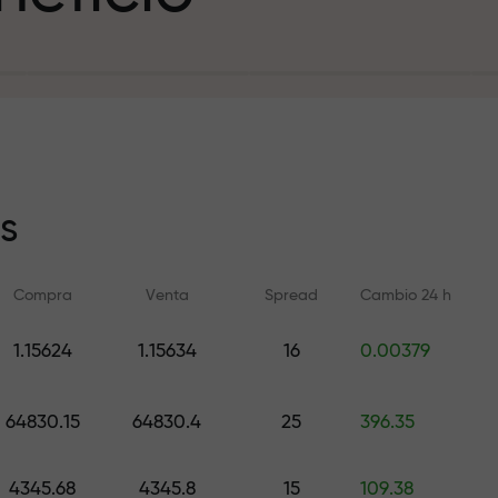
sito
s
Compra
Venta
Spread
Cambio 24 h
y en la pista
1.15624
1.15634
16
0.00379
Formación en línea
Análisis de FX.C
e de regalos
Aprenda a operar desde cero —
Pronósticos diarios d
64830.15
64830.4
25
396.35
cursos y seminarios web para
criptomonedas y futu
todos los niveles
4345.68
4345.8
15
109.38