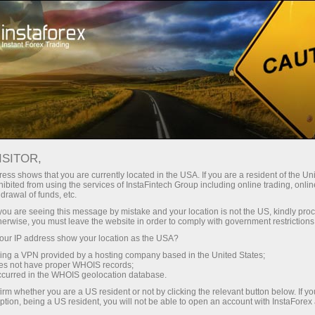
instantánea de la cuenta
Plataforma comercial
Para
Para
Para Socios
Campa
rincipiantes
Inversionistas
staFo
ISITOR,
ess shows that you are currently located in the USA. If you are a resident of the Uni
ibited from using the services of InstaFintech Group including online trading, online
drawal of funds, etc.
k you are seeing this message by mistake and your location is not the US, kindly pro
herwise, you must leave the website in order to comply with government restrictions
ur IP address show your location as the USA?
sing a VPN provided by a hosting company based in the United States;
oes not have proper WHOIS records;
occurred in the WHOIS geolocation database.
irm whether you are a US resident or not by clicking the relevant button below. If y
ption, being a US resident, you will not be able to open an account with InstaForex