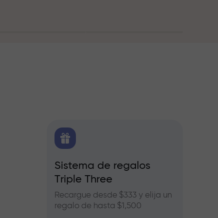
O
Sistema de regalos
Bonos
Triple Three
e Forex,
Partic
ros
InstaF
Recargue desde $333 y elija un
benefic
regalo de hasta $1,500