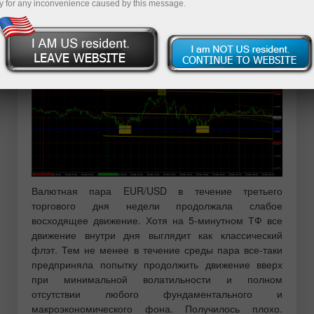
y for any inconvenience caused by this message.
Анализ EUR/USD 5M
Валютная пара EUR/USD в течение третьего
торгового дня недели продолжала слабое
восходящее движение. Хотя на 5-минутном ТФ все
движение внутри дня выглядит как классический
флэт. Тем не менее в течение среды пара все-таки
предприняла попытку продолжить движение вверх
при минимальной волатильности и полном
отсутствии любого фундаментального и
макроэкономического фона. Получилось плохо.