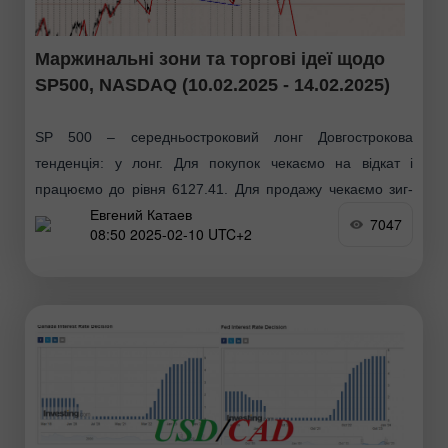
Маржинальні зони та торгові ідеї щодо
SP500, NASDAQ (10.02.2025 - 14.02.2025)
SP 500 – середньостроковий лонг Довгострокова
тенденція: у лонг. Для покупок чекаємо на відкат і
працюємо до рівня 6127.41. Для продажу чекаємо зиг-
Евгений Катаев
заг та пробою рівня 5769.43. Середньострокова
7047
08:50 2025-02-10 UTC+2
маржинальна тенденція