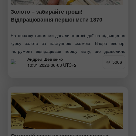
Золото – забирайте гроші!
Відпрацювання першої мети 1870
На початку тижня ми давали торгові ідеї на підвищення
курсу золота за наступною схемою. Вчора ввечері
інструмент відпрацював першу мету, що дозволило
Андрей Шевченко
зафіксувати перший прибуток. Середній прохід становив
5066
10:31 2022-06-03 UTC+2
близько 4000п
Останній шанс на зростання золота