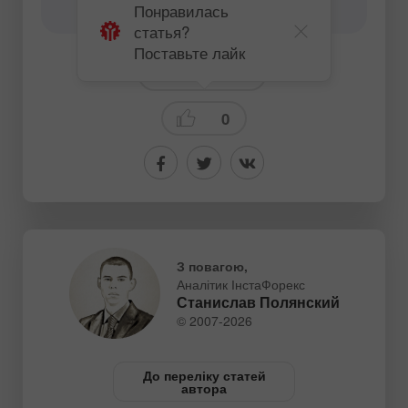
content-authors@instaforex.com
Понравилась
статья?
Поставьте лайк
Торговый план
0
З повагою,
Аналітик ІнстаФорекс
Станислав Полянский
© 2007-2026
До переліку статей
автора