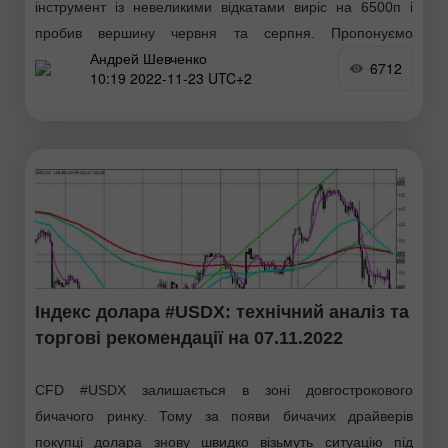
інструмент із невеликими відкатами виріс на 6500п і
пробив вершину червня та серпня. Пропонуємо
Андрей Шевченко
розглянути
6712
10:19 2022-11-23 UTC+2
Індекс долара #USDX: технічний аналіз та
торгові рекомендації на 07.11.2022
CFD #USDX залишається в зоні довгострокового
бичачого ринку. Тому за появи бичачих драйверів
покупці долара знову швидко візьмуть ситуацію під