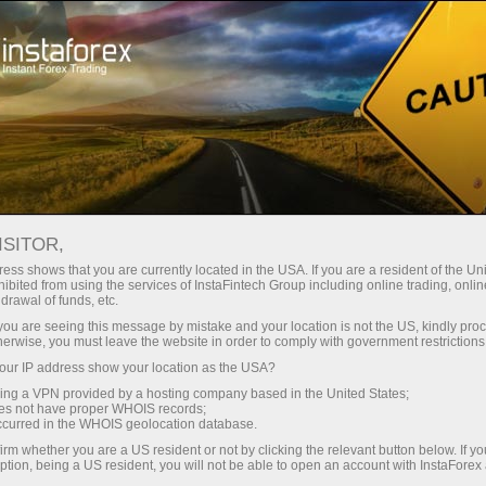
Трейдерам
Форекс аналітика
Форекс-огляди
Торговый план
ISITOR,
ess shows that you are currently located in the USA. If you are a resident of the Uni
30.03.2023 06:48
ibited from using the services of InstaFintech Group including online trading, online
drawal of funds, etc.
Прогноз и торговые сигналы по
k you are seeing this message by mistake and your location is not the US, kindly pro
herwise, you must leave the website in order to comply with government restrictions
EUR/USD на 30 марта. Отчет COT.
ur IP address show your location as the USA?
Детальный разбор движения пары и
sing a VPN provided by a hosting company based in the United States;
торговых сделок. Евро из последних
oes not have proper WHOIS records;
occurred in the WHOIS geolocation database.
сил ползет вверх
irm whether you are a US resident or not by clicking the relevant button below. If y
ption, being a US resident, you will not be able to open an account with InstaForex