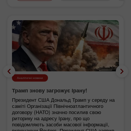
Аналітичні новини
Трамп знову загрожує Ірану!
Президент США Дональд Трамп у середу на
саміті Організації Північноатлантичного
договору (НАТО) значно посилив свою
риторику на адресу Ірану, про що
повідомляють засоби масової інформації,
включаючи Reuters. Президент США заявив