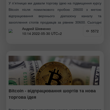
У п'ятницю ми давали торгову ідею на підвищення курсу
Bitcoin після помилкового пробою 28600 з метою
відпрацювання верхнього діапазону каналу та
захоплення стопів продавців за рівнем 30600. Сьогодні
Андрей Шевченко
Bitcoin істотно
5572
10:14 2022-05-30 UTC+2
Bitcoin - відпрацювання шортів та нова
торгова ідея
Вітаємо тих, хто скористався нашою шортовою торговою