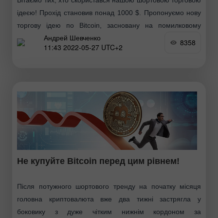
ідеєю! Прохід становив понад 1000 $. Пропонуємо нову
торгову ідею по Bitcoin, засновану на помилковому
Андрей Шевченко
пробої рівня 28600 та наявності цільового майданчика
8358
11:43 2022-05-27 UTC+2
продавців
Не купуйте Bitcoin перед цим рівнем!
Після потужного шортового тренду на початку місяця
головна криптовалюта вже два тижні застрягла у
боковику з дуже чітким нижнім кордоном за