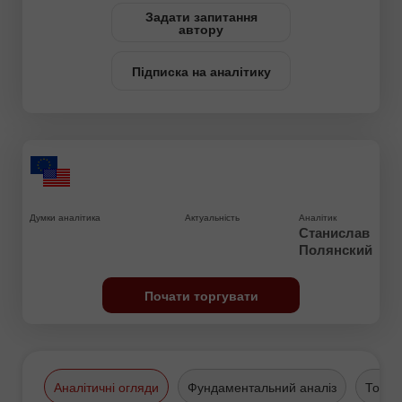
Задати запитання
автору
Підписка на аналітику
Думки аналітика
Актуальність
Аналітик
Станислав
Полянский
Почати торгувати
Аналітичні огляди
Фундаментальний аналіз
Торго