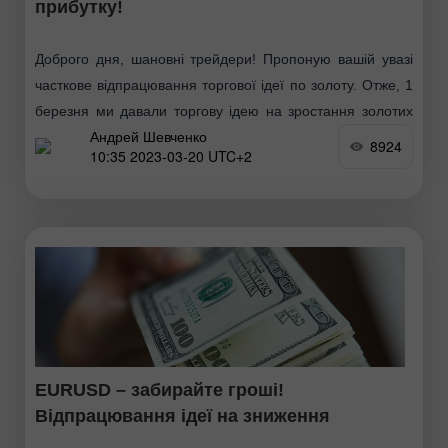
прибутку!
Доброго дня, шановні трейдери! Пропоную вашій увазі
часткове відпрацювання торгової ідеї по золоту. Отже, 1
березня ми давали торгову ідею на зростання золотих
Андрей Шевченко
котирувань до позначки 2000$ Нагадуємо план
8924
10:35 2023-03-20 UTC+2
EURUSD – забирайте гроші!
Відпрацювання ідеї на зниження