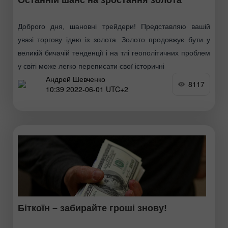
Доброго дня, шановні трейдери! Представляю вашій
увазі торгову ідею із золота. Золото продовжує бути у
великій бичачій тенденції і на тлі геополітичних проблем
у світі може легко переписати свої історичні
Андрей Шевченко
8117
10:39 2022-06-01 UTC+2
Біткоїн – забирайте гроші знову!