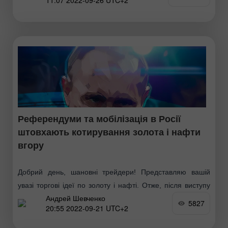
11:07 2022-09-26 UTC+2
Референдуми та мобілізація в Росії
штовхають котирування золота і нафти
вгору
Добрий день, шановні трейдери! Представляю вашій
увазі торгові ідеї по золоту і нафті. Отже, після виступу
Андрей Шевченко
президента Росії Путіна про часткову мобілізацію
5827
20:55 2022-09-21 UTC+2
населення та організацію референдумів в Україні
золото, нафта