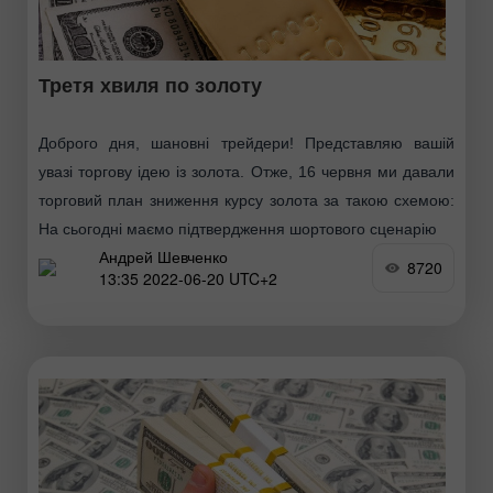
Третя хвиля по золоту
Доброго дня, шановні трейдери! Представляю вашій
увазі торгову ідею із золота. Отже, 16 червня ми давали
торговий план зниження курсу золота за такою схемою:
На сьогодні маємо підтвердження шортового сценарію
Андрей Шевченко
8720
13:35 2022-06-20 UTC+2