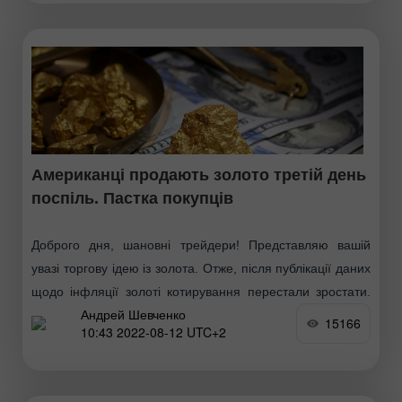
Американці продають золото третій день
поспіль. Пастка покупців
Доброго дня, шановні трейдери! Представляю вашій
увазі торгову ідею із золота. Отже, після публікації даних
щодо інфляції золоті котирування перестали зростати.
Андрей Шевченко
Третя вечірня сесія закривається зниженням, причому
15166
10:43 2022-08-12 UTC+2
стопи покупців четвертий