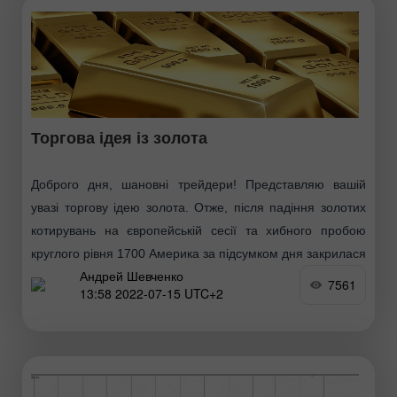
Торгова ідея із золота
Доброго дня, шановні трейдери! Представляю вашій
увазі торгову ідею золота. Отже, після падіння золотих
котирувань на європейській сесії та хибного пробою
круглого рівня 1700 Америка за підсумком дня закрилася
Андрей Шевченко
7561
13:58 2022-07-15 UTC+2