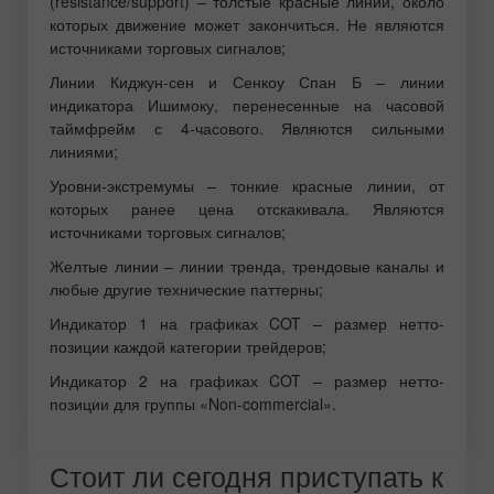
(resistance/support) – толстые красные линии, около
которых движение может закончиться. Не являются
источниками торговых сигналов;
Линии Киджун-сен и Сенкоу Спан Б – линии
индикатора Ишимоку, перенесенные на часовой
таймфрейм с 4-часового. Являются сильными
линиями;
Уровни-экстремумы – тонкие красные линии, от
которых ранее цена отскакивала. Являются
источниками торговых сигналов;
Желтые линии – линии тренда, трендовые каналы и
любые другие технические паттерны;
Индикатор 1 на графиках COT – размер нетто-
позиции каждой категории трейдеров;
Индикатор 2 на графиках COT – размер нетто-
позиции для группы «Non-commercial».
Стоит ли сегодня приступать к