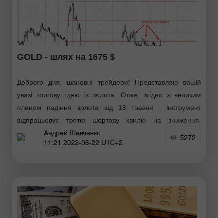
GOLD - шлях на 1675 $
Доброго дня, шановні трейдери! Представляю вашій
увазі торгову ідею із золота. Отже, згідно з великим
планом падіння золота від 15 травня , інструмент
відпрацьовує третю шортову хвилю на зниження.
Андрей Шевченко
Останні
5272
11:21 2022-06-22 UTC+2