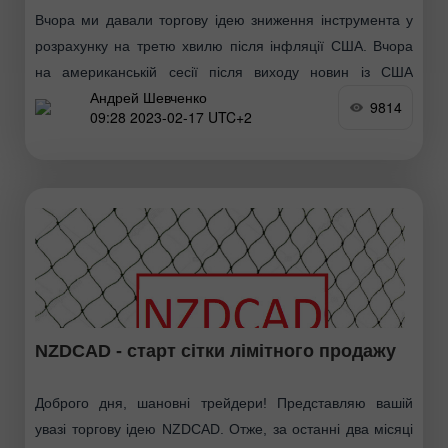
Вчора ми давали торгову ідею зниження інструмента у
розрахунку на третю хвилю після інфляції США. Вчора
на американській сесії після виходу новин із США
Андрей Шевченко
інструмент перейшов до зниження та досягнув
9814
09:28 2023-02-17 UTC+2
NZDCAD - старт сітки лімітного продажу
Доброго дня, шановні трейдери! Представляю вашій
увазі торгову ідею NZDCAD. Отже, за останні два місяці