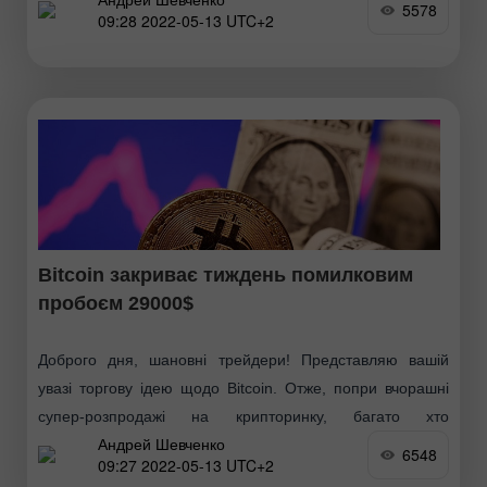
5578
09:28 2022-05-13 UTC+2
Bitcoin закриває тиждень помилковим
пробоєм 29000$
Доброго дня, шановні трейдери! Представляю вашій
увазі торгову ідею щодо Bitcoin. Отже, попри вчорашні
супер-розпродажі на крипторинку, багато хто
Андрей Шевченко
використовував унікальну можливість купити Біткоїн за
6548
09:27 2022-05-13 UTC+2
найкращими в цьому році цінами