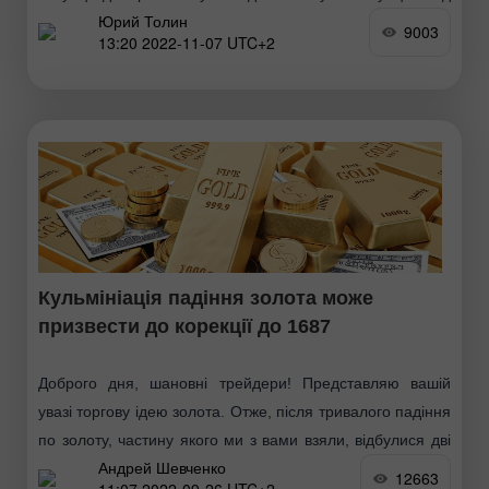
Юрий Толин
контроль. Зростання CFD #USDX в зону вище за рівень
9003
13:20 2022-11-07 UTC+2
опору
Кульмініація падіння золота може
призвести до корекції до 1687
Доброго дня, шановні трейдери! Представляю вашій
увазі торгову ідею золота. Отже, після тривалого падіння
по золоту, частину якого ми з вами взяли, відбулися дві
Андрей Шевченко
цікаві події. 1. Сьогодні вночі
12663