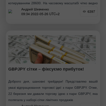
котируванням 28600. На часовому масштабі чітко видно
Андрей Шевченко
шортові імпульси
6397
09:34 2022-05-26 UTC+2
GBPJPY сітки – фіксуємо прибуток!
Доброго дня, шановні трейдери! Представляю вашій
увазі відпрацювання торгової ідеї з пари GBPJPY. Отже,
22 березня ми давали торгову ідею з пари GBPJPY, яка
полягала у наборі сітки лімітних продажів
Андрей Шевченко