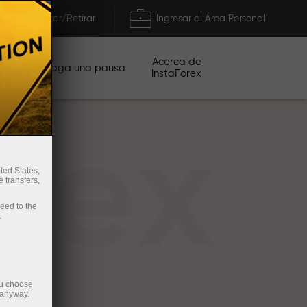
Depositar/Retirar
Ingresar al Área Personal
Acerca de
ñas
Haga una pausa
InstaForex
rex
ted States,
 transfers,
ceed to the
.
ou choose
 anyway.