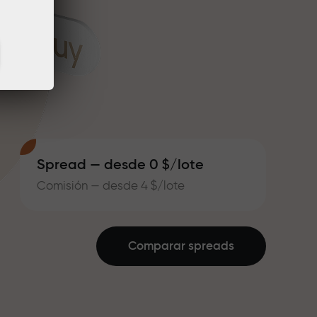
Spread — desde 0 $/lote
Comisión — desde 4 $/lote
Comparar spreads