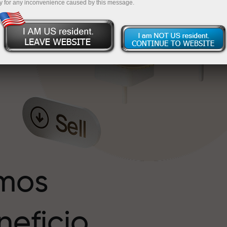
y for any inconvenience caused by this message.
s
r
imos
eficio