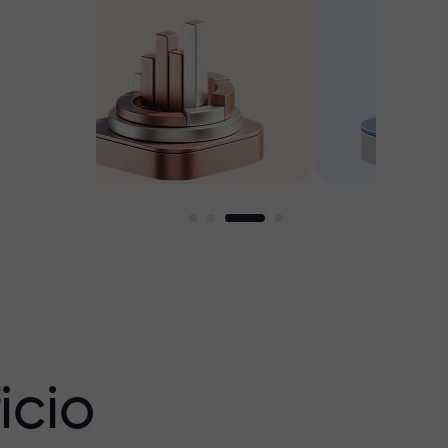
amos
icio