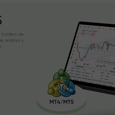
5
 traders de
 análisis y
.