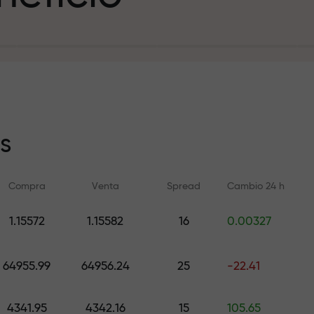
sito
s
Compra
Venta
Spread
Cambio 24 h
y en la pista
1.15572
1.15582
16
0.00327
Formación en línea
Análisis de FX.C
e de regalos
Aprenda a operar desde cero —
Pronósticos diarios d
64955.99
64956.24
25
-22.41
cursos y seminarios web para
criptomonedas y futu
todos los niveles
4341.95
4342.16
15
105.65