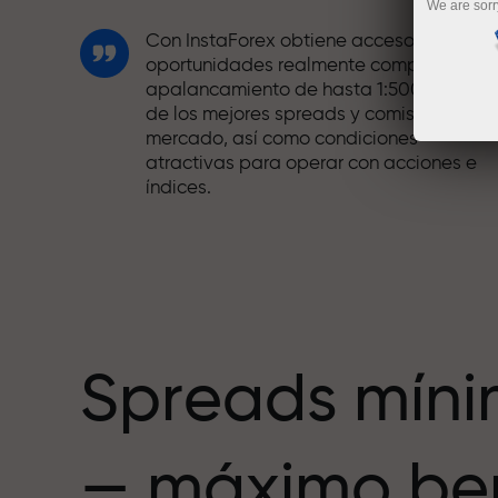
We are sorr
Con InstaForex obtiene acceso a
oportunidades realmente competitivas:
apalancamiento de hasta 1:5000, unos
de los mejores spreads y comisiones del
mercado, así como condiciones
atractivas para operar con acciones e
índices.
Hemos desarrollado un sistema de bono
que hace el trading aún más atractivo.
Cada cliente de InstaForex puede recibi
hasta un 30% al recargar su cuenta,
además de aprovechar otras
promociones y ofertas.
Spreads mín
La velocidad de la pista y la velocidad
— máximo ben
de las operaciones comparten los
mismos valores. Ales Loprais aporta