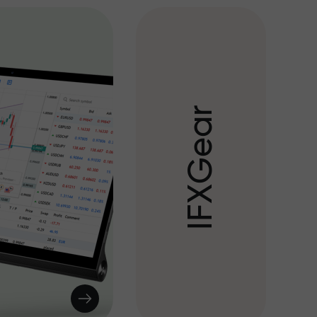
r
a
e
G
X
F
I