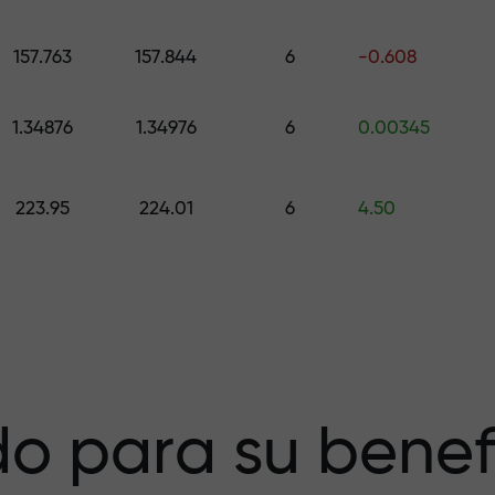
galo de hasta $1,500
157.763
157.844
6
-0.608
esgo — garantiz
1.34876
1.34976
6
0.00345
223.95
224.01
6
4.50
a X1000 — el
r más grande del
o para su benef