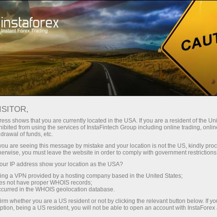
instantánea de la cuenta
Plataforma comercial
Para
Para
Para Socios
Campa
rincipiantes
Inversionistas
staFo
ISITOR,
ess shows that you are currently located in the USA. If you are a resident of the Uni
ibited from using the services of InstaFintech Group including online trading, online
drawal of funds, etc.
k you are seeing this message by mistake and your location is not the US, kindly pro
herwise, you must leave the website in order to comply with government restrictions
ur IP address show your location as the USA?
sing a VPN provided by a hosting company based in the United States;
oes not have proper WHOIS records;
occurred in the WHOIS geolocation database.
irm whether you are a US resident or not by clicking the relevant button below. If y
ption, being a US resident, you will not be able to open an account with InstaForex