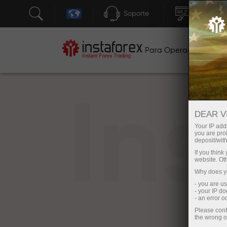
Soporte
Apertura 
Para Operadores
P
In
DEAR V
Your IP addr
you are proh
deposit/with
If you thin
website. Ot
Why does yo
- you are u
- your IP d
- an error 
Please conf
the wrong o