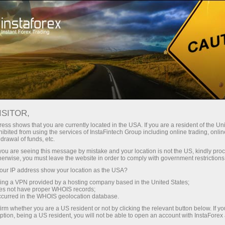
Spreads
minimes — profit maximal
ISITOR,
ess shows that you are currently located in the USA. If you are a resident of the Uni
Bonus de 30 %
ibited from using the services of InstaFintech Group including online trading, online
Avec InstaForex, vous accédez à
drawal of funds, etc.
des conditions vraiment
sur chaque dépôt
k you are seeing this message by mistake and your location is not the US, kindly pro
compétitives : effet de levier
herwise, you must leave the website in order to comply with government restrictions
jusqu’à 1:5000, parmi les meilleurs
ur IP address show your location as the USA?
Vitesse
spreads et commissions du
sing a VPN provided by a hosting company based in the United States;
marché, ainsi que des conditions
oes not have proper WHOIS records;
dans le trading et sur l’autoroute
occurred in the WHOIS geolocation database.
avantageuses pour le trading
irm whether you are a US resident or not by clicking the relevant button below. If y
d’actions et d’indices.
ption, being a US resident, you will not be able to open an account with InstaForex
Votre jackpot personnel de cadeaux
Nous avons développé un