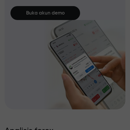
Buka akun demo