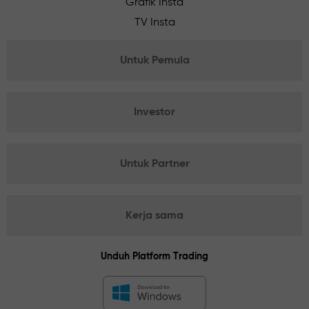
Grafik Insta
TV Insta
Untuk Pemula
Investor
Untuk Partner
Kerja sama
Unduh Platform Trading