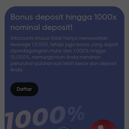
Bonus deposit hingga 1000x
nominal deposit!
XAccounts khusus tidak hanya menawarkan
leverage 1:5.000, tetapi juga bonus yang dapat
diperdagangkan mulai dari 1.000% hingga
10.000%, memungkinkan Anda menahan
penurunan puluhan kali lebih besar dari deposit
Anda
Daftar