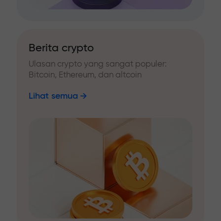
Berita crypto
Ulasan crypto yang sangat populer:
Bitcoin, Ethereum, dan altcoin
Lihat semua