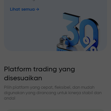
Lihat semua
Platform trading yang
disesuaikan
Pilih platform yang cepat, fleksibel, dan mudah
digunakan yang dirancang untuk kinerja stabil dan
andal