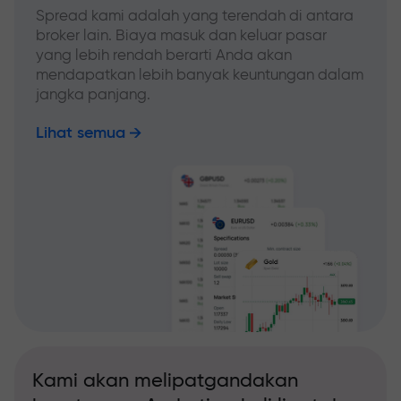
Spread kami adalah yang terendah di antara
broker lain. Biaya masuk dan keluar pasar
yang lebih rendah berarti Anda akan
mendapatkan lebih banyak keuntungan dalam
jangka panjang.
Lihat semua
Kami akan melipatgandakan