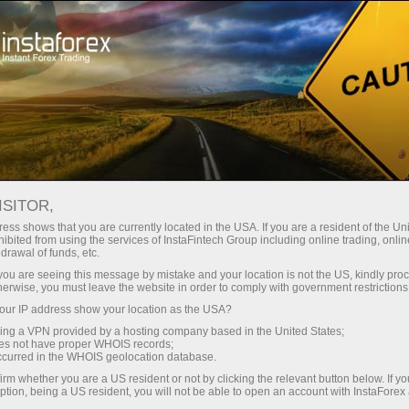
Spread
kecil — keuntungan besar
ISITOR,
ess shows that you are currently located in the USA. If you are a resident of the Uni
Bonus 30%
ibited from using the services of InstaFintech Group including online trading, online
Dengan InstaForex, Anda
drawal of funds, etc.
mendapatkan akses ke peluang
untuk setiap deposit
k you are seeing this message by mistake and your location is not the US, kindly pro
yang benar-benar kompetitif:
herwise, you must leave the website in order to comply with government restrictions
leverage hingga 1:5.000, spread
ur IP address show your location as the USA?
Kecepatan
dan komisi terbaik di pasar, dan
sing a VPN provided by a hosting company based in the United States;
kondisi yang menguntungkan
oes not have proper WHOIS records;
dalam trading dan di track balap
occurred in the WHOIS geolocation database.
untuk trading saham dan indeks.
irm whether you are a US resident or not by clicking the relevant button below. If y
ption, being a US resident, you will not be able to open an account with InstaForex
Jackpot hadiah pribadi Anda
Kami telah mengembangkan