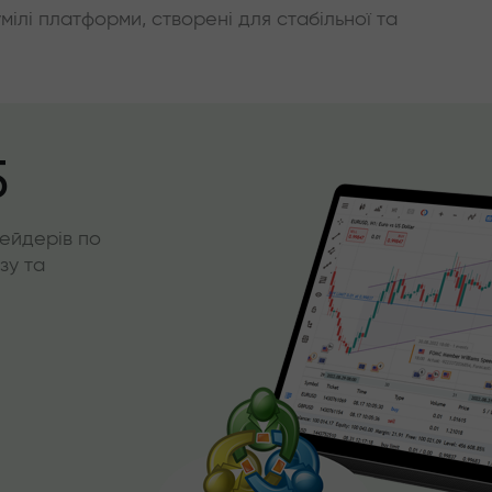
умілі платформи, створені для стабільної та
5
ейдерів по
зу та