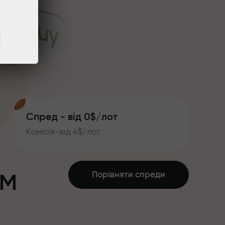
Спред - від 0$/лот
Комісія-від 4$/лот
ум
Порівняти спреди