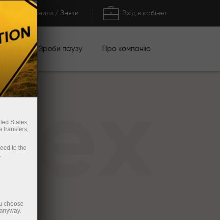
Поповнити / Зняти
Вхід в кабінет
кції
Зроби паузу
Про компанію
rex
ted States,
 transfers,
ceed to the
.
ou choose
 anyway.