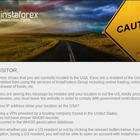
Швидке відкриття рахунку
Торгова платформа
очатківцям
Інвесторам
Партнерам
Промоа
staFo
ISITOR,
ess shows that you are currently located in the USA. If you are a resident of the Uni
ibited from using the services of InstaFintech Group including online trading, online
drawal of funds, etc.
k you are seeing this message by mistake and your location is not the US, kindly pro
herwise, you must leave the website in order to comply with government restrictions
ur IP address show your location as the USA?
sing a VPN provided by a hosting company based in the United States;
oes not have proper WHOIS records;
occurred in the WHOIS geolocation database.
irm whether you are a US resident or not by clicking the relevant button below. If y
ption, being a US resident, you will not be able to open an account with InstaForex