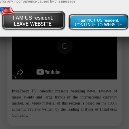
y for any inconvenience caused by this message.
InstaForex TV calendar presents breaking news, reviews of
major events and large trends of the international currency
market. All video material of this section is based on the 100%
authentic reviews written by the leading analysts of InstaForex
Company.