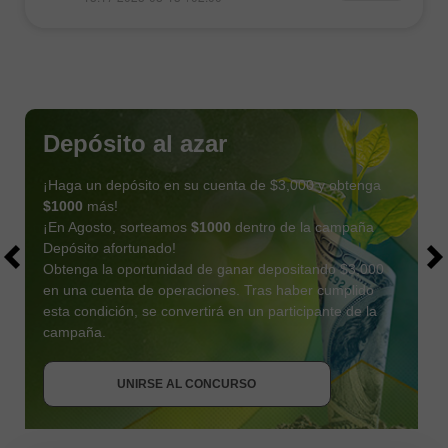
Depósito al azar
¡Haga un depósito en su cuenta de $3,000 y obtenga
$1000
más!
¡En Agosto, sorteamos
$1000
dentro de la campaña
Depósito afortunado!
Obtenga la oportunidad de ganar depositando $3,000
en una cuenta de operaciones. Tras haber cumplido
esta condición, se convertirá en un participante de la
OBTENER BONO
campaña.
UNIRSE AL CONCURSO
UNIRSE AL CONCURSO
UNIRSE AL CONCURSO