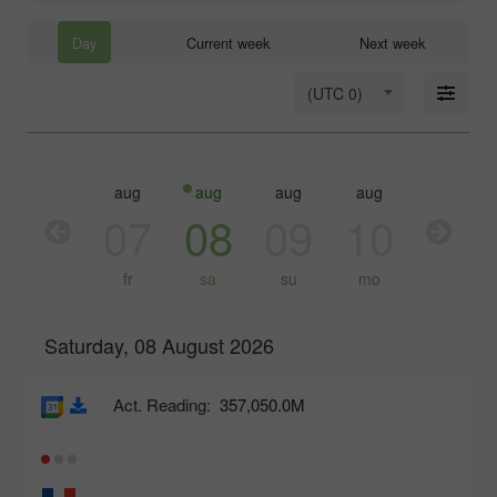
Day
Current week
Next week
(UTC 0)
aug
aug
aug
aug
aug
aug
06
07
08
09
10
11
th
fr
sa
su
mo
tu
Saturday, 08 August 2026
Act. Reading:
357,050.0M