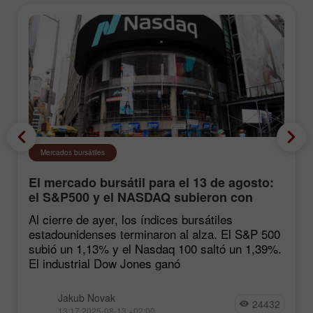
Mercados bursátiles
El mercado bursátil para el 13 de agosto:
el S&P500 y el NASDAQ subieron con
fuerza tras las estadísticas de inflación
Al cierre de ayer, los índices bursátiles
estadounidenses terminaron al alza. El S&P 500
subió un 1,13% y el Nasdaq 100 saltó un 1,39%.
El industrial Dow Jones ganó
Jakub Novak
24432
13:17 2025-08-13 +02:00