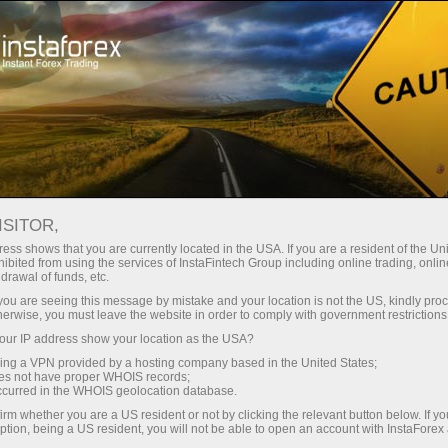
For Traders
Forex Analytics
InstaForex TV
Forex calendar
ISITOR,
ess shows that you are currently located in the USA. If you are a resident of the Uni
Trader’s calendar on March 28: Any
ibited from using the services of InstaFintech Group including online trading, online
drawal of funds, etc.
winners in Trump’s tariff game? (sp)
k you are seeing this message by mistake and your location is not the US, kindly pro
herwise, you must leave the website in order to comply with government restrictions
ur IP address show your location as the USA?
sing a VPN provided by a hosting company based in the United States;
Abra una cuenta de operaciones
oes not have proper WHOIS records;
occurred in the WHOIS geolocation database.
irm whether you are a US resident or not by clicking the relevant button below. If y
Abra una cuenta demo
ption, being a US resident, you will not be able to open an account with InstaForex