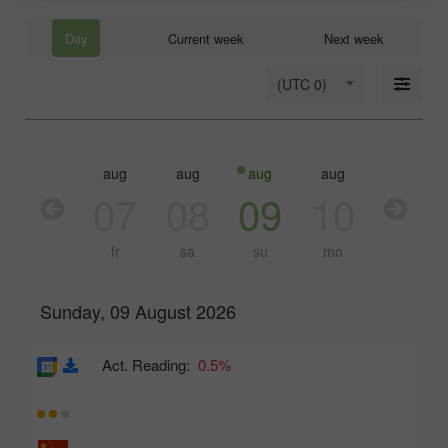
Day
Current week
Next week
(UTC 0)
aug
aug
aug
aug
aug
aug
06
07
08
09
10
11
th
fr
sa
su
mo
tu
Sunday, 09 August 2026
Act. Reading:
0.5%