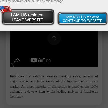
y for any inconvenience caused by this message.
InstaForex TV calendar presents breaking news, reviews of
major events and large trends of the international currency
market. All video material of this section is based on the 100%
authentic reviews written by the leading analysts of InstaForex
Company.