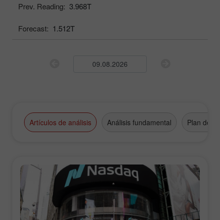
Prev. Reading:
3.968T
Forecast:
1.512T
Artículos de análisis
Análisis fundamental
Plan de n