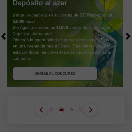
Depósito al azar
¡Haga un depósito en su cuenta de $3,000 y obtenga
$1000
más!
¡En Agosto, sorteamos
$1000
dentro de la campaña
Depósito afortunado!
Obtenga la oportunidad de ganar depositando $3,000
en una cuenta de operaciones. Tras haber cumplido
esta condición, se convertirá en un participante de la
OBTENER BONO
campaña.
UNIRSE AL CONCURSO
UNIRSE AL CONCURSO
UNIRSE AL CONCURSO