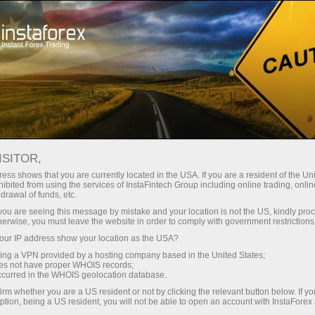
For Traders
Forex Analytics
InstaForex TV
Forex calendar
ISITOR,
ess shows that you are currently located in the USA. If you are a resident of the Uni
Trader’s calendar on March 19:
ibited from using the services of InstaFintech Group including online trading, online
drawal of funds, etc.
Trump’s actions cause sell-off in USD (sp)
k you are seeing this message by mistake and your location is not the US, kindly pro
herwise, you must leave the website in order to comply with government restrictions
ur IP address show your location as the USA?
sing a VPN provided by a hosting company based in the United States;
peraciones
oes not have proper WHOIS records;
occurred in the WHOIS geolocation database.
irm whether you are a US resident or not by clicking the relevant button below. If y
 demo
ption, being a US resident, you will not be able to open an account with InstaForex