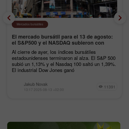
Mercados bursátiles
El mercado bursátil para el 13 de agosto:
el S&P500 y el NASDAQ subieron con
fuerza tras las estadísticas de inflación
Al cierre de ayer, los índices bursátiles
estadounidenses terminaron al alza. El S&P 500
subió un 1,13% y el Nasdaq 100 saltó un 1,39%.
El industrial Dow Jones ganó
Jakub Novak
11391
13:17 2025-08-13 +02:00