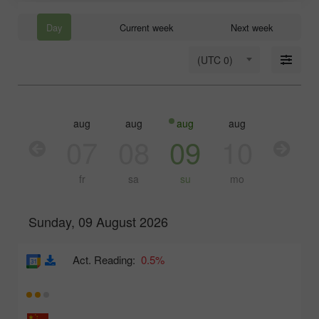
Day
Current week
Next week
(UTC 0)
aug
aug
aug
aug
aug
aug
06
07
08
09
10
11
th
fr
sa
su
mo
tu
Sunday, 09 August 2026
Act. Reading:
0.5%