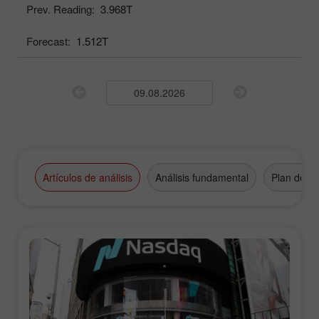
Prev. Reading:
3.968T
Forecast:
1.512T
Artículos de análisis
Análisis fundamental
Plan de n