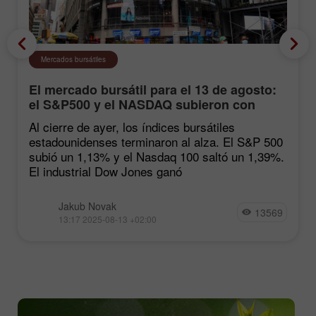
Mercados bursátiles
El mercado bursátil para el 13 de agosto:
el S&P500 y el NASDAQ subieron con
fuerza tras las estadísticas de inflación
Al cierre de ayer, los índices bursátiles
estadounidenses terminaron al alza. El S&P 500
subió un 1,13% y el Nasdaq 100 saltó un 1,39%.
El industrial Dow Jones ganó
Jakub Novak
13569
13:17 2025-08-13 +02:00