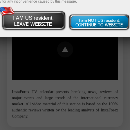
y for any inconvenience caused by this message.
Error loading YouTube: Video could not
be played
InstaForex TV calendar presents breaking news, reviews of
major events and large trends of the international currency
market. All video material of this section is based on the 100%
authentic reviews written by the leading analysts of InstaForex
Company.