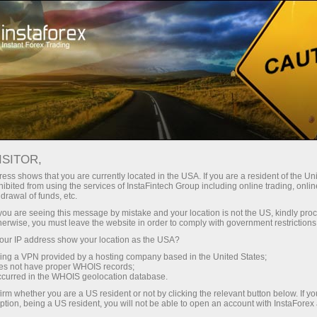
For Traders
Forex Analytics
InstaForex TV
Forex calendar
ISITOR,
ess shows that you are currently located in the USA. If you are a resident of the Uni
Trader’s calendar on March 28: Any
ibited from using the services of InstaFintech Group including online trading, online
drawal of funds, etc.
winners in Trump’s tariff game? (sp)
k you are seeing this message by mistake and your location is not the US, kindly pro
herwise, you must leave the website in order to comply with government restrictions
ur IP address show your location as the USA?
sing a VPN provided by a hosting company based in the United States;
Abra una cuenta de operaciones
oes not have proper WHOIS records;
occurred in the WHOIS geolocation database.
irm whether you are a US resident or not by clicking the relevant button below. If y
Abra una cuenta demo
ption, being a US resident, you will not be able to open an account with InstaForex