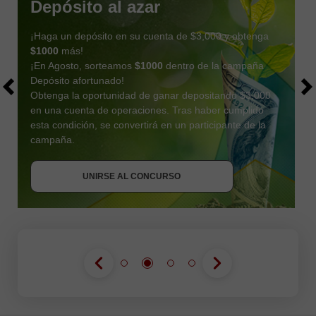
Depósito al azar
¡Haga un depósito en su cuenta de $3,000 y obtenga
$1000
más!
¡En Agosto, sorteamos
$1000
dentro de la campaña
Depósito afortunado!
Obtenga la oportunidad de ganar depositando $3,000
en una cuenta de operaciones. Tras haber cumplido
esta condición, se convertirá en un participante de la
OBTENER BONO
campaña.
UNIRSE AL CONCURSO
UNIRSE AL CONCURSO
UNIRSE AL CONCURSO