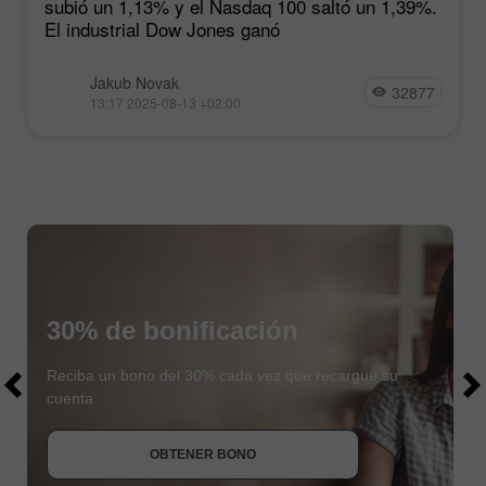
subió un 1,13% y el Nasdaq 100 saltó un 1,39%.
El industrial Dow Jones ganó
Jakub Novak
32877
13:17 2025-08-13 +02:00
30% de bonificación
$1000
$1000
Reciba un bono del 30% cada vez que recargue su
cuenta
OBTENER BONO
UNIRSE AL CONCURSO
UNIRSE AL CONCURSO