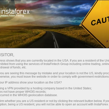
For Traders
Forex Analytics
InstaForex TV
Forex TV News
ISITOR,
ess shows that you are currently located in the USA. If you are a resident of the Uni
ibited from using the services of InstaFintech Group including online trading, online
drawal of funds, etc.
k you are seeing this message by mistake and your location is not the US, kindly pro
herwise, you must leave the website in order to comply with government restrictions
ur IP address show your location as the USA?
nero
Abra un
sing a VPN provided by a hosting company based in the United States;
oes not have proper WHOIS records;
occurred in the WHOIS geolocation database.
ro
Ab
irm whether you are a US resident or not by clicking the relevant button below. If y
ption, being a US resident, you will not be able to open an account with InstaForex