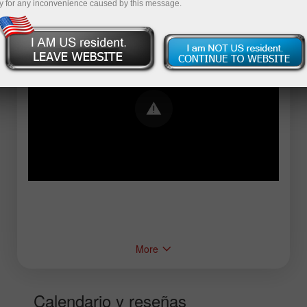
y for any inconvenience caused by this message.
Error loading YouTube: Video could not be
played
More
Calendario y reseñas