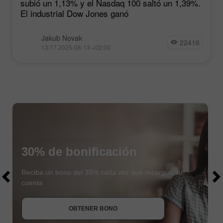
subió un 1,13% y el Nasdaq 100 saltó un 1,39%.
El industrial Dow Jones ganó
Jakub Novak
22416
13:17 2025-08-13 +02:00
30% de bonificación
$1000
$1000
Reciba un bono del 30% cada vez que recargue su
cuenta
OBTENER BONO
UNIRSE AL CONCURSO
UNIRSE AL CONCURSO