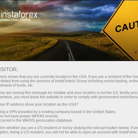
For Traders
Forex Analytics
InstaForex TV
Forex TV News
ISITOR,
ess shows that you are currently located in the USA. If you are a resident of the Uni
ibited from using the services of InstaFintech Group including online trading, online
drawal of funds, etc.
k you are seeing this message by mistake and your location is not the US, kindly pro
herwise, you must leave the website in order to comply with government restrictions
ur IP address show your location as the USA?
nero
Abra un
sing a VPN provided by a hosting company based in the United States;
oes not have proper WHOIS records;
occurred in the WHOIS geolocation database.
ro
Ab
irm whether you are a US resident or not by clicking the relevant button below. If y
ption, being a US resident, you will not be able to open an account with InstaForex