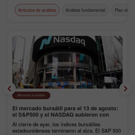
Artículos de análisis
Análisis fundamental
Plan de n
Mercados bursátiles
El mercado bursátil para el 13 de agosto:
el S&P500 y el NASDAQ subieron con
fuerza tras las estadísticas de inflación
Al cierre de ayer, los índices bursátiles
estadounidenses terminaron al alza. El S&P 500