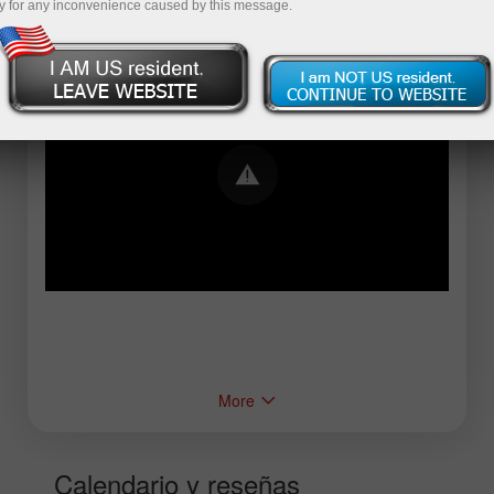
y for any inconvenience caused by this message.
Error loading YouTube: Video could not be
played
More
Calendario y reseñas