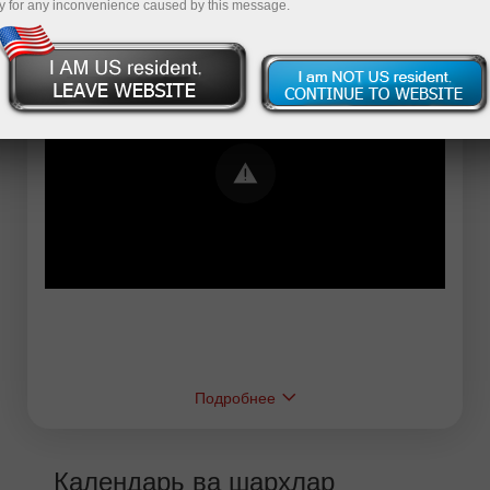
y for any inconvenience caused by this message.
Error loading YouTube: Video could not be
played
Подробнее
Календарь ва шарҳлар