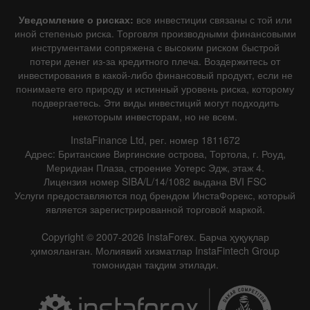
Уведомление о рисках:
все инвестиции связаны с той или
иной степенью риска. Торговля производными финансовыми
инструментами сопряжена с высоким риском быстрой
потери денег из-за кредитного плеча. Воздержитесь от
инвестирования в какой-либо финансовый продукт, если не
понимаете его природу и истинный уровень риска, которому
подвергаетесь. Эти виды инвестиций могут подходить
некоторым инвесторам, но не всем.
InstaFinance Ltd, рег. номер 1811672
Адрес: Британские Виргинские острова, Тортола, г. Роуд,
Меридиан Плаза, строение Уотерс Эдж, этаж 4.
Лицензия номер SIBA/L/14/1082 выдана BVI FSC
Услуги предоставляются под брендом ИнстаФорекс, который
является зарегистрированной торговой маркой.
Copyright © 2007-2026 InstaForex. Барча ҳуқуқлар
ҳимояланган. Молиявий хизматлар InstaFintech Group
томонидан тақдим этилади.