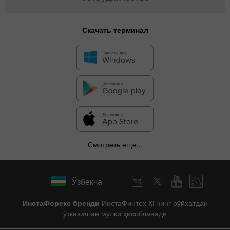
Скачать терминал
Смотреть еще...
Ўзбекча
ИнстаФорекс бренди
ИнстаФинтех КГнинг рўйхатдан
ўтказилган мулки ҳисобланади