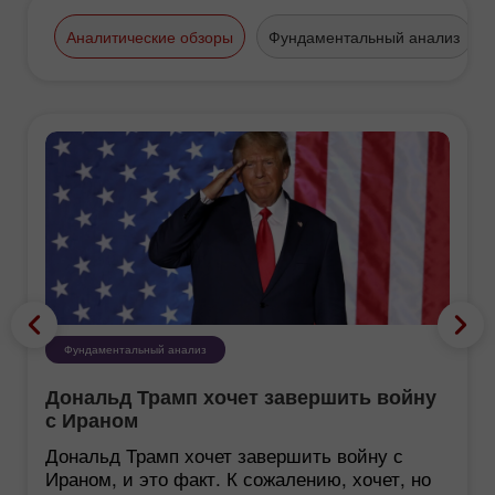
финансовые выставки и
конференции. На ежегодной
Аналитические обзоры
Фундаментальный анализ
выставке «Forex&Investment
Summit», в 2011 году,
международный брокер ИнстаФорекс
получил премию «Лучший Ритейл
Форекс-брокер».
Фундаментальный анализ
Дональд Трамп хочет завершить войну
с Ираном
Дональд Трамп хочет завершить войну с
Ираном, и это факт. К сожалению, хочет, но