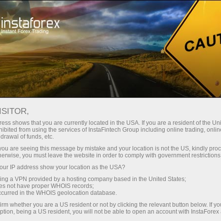
Трейдерам
Форекс аналитика
Форекс ТВ
Форекс-видео новости
ISITOR,
ess shows that you are currently located in the USA. If you are a resident of the Uni
ibited from using the services of InstaFintech Group including online trading, online
drawal of funds, etc.
k you are seeing this message by mistake and your location is not the US, kindly pro
herwise, you must leave the website in order to comply with government restrictions
ur IP address show your location as the USA?
счёт
Савдо
sing a VPN provided by a hosting company based in the United States;
oes not have proper WHOIS records;
occurred in the WHOIS geolocation database.
ньги
Демо-
irm whether you are a US resident or not by clicking the relevant button below. If y
ption, being a US resident, you will not be able to open an account with InstaForex