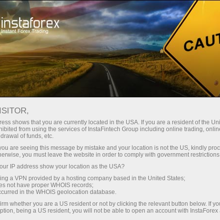
حب
منصة التداول
فتح الحساب الفوري
للمبتدئين
للمستثمرين
للشركاء
الحمل
For
ISITOR,
ess shows that you are currently located in the USA. If you are a resident of the Uni
ibited from using the services of InstaFintech Group including online trading, online
ساب تداول
drawal of funds, etc.
k you are seeing this message by mistake and your location is not the US, kindly pro
herwise, you must leave the website in order to comply with government restrictions
ur IP address show your location as the USA?
sing a VPN provided by a hosting company based in the United States;
ading YouTube: Video could not be played
oes not have proper WHOIS records;
occurred in the WHOIS geolocation database.
irm whether you are a US resident or not by clicking the relevant button below. If y
ption, being a US resident, you will not be able to open an account with InstaForex