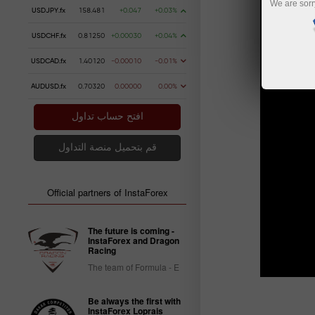
We are sorr
USDJPY.fx
158.481
+0.047
+0.03%
USDCHF.fx
0.81250
+0.00030
+0.04%
USDCAD.fx
1.40120
-0.00010
-0.01%
AUDUSD.fx
0.70320
0.00000
0.00%
افتح حساب تداول
قم بتحميل منصة التداول
Official partners of InstaForex
The future is coming -
InstaForex and Dragon
Racing
The team of Formula - E
Be always the first with
InstaForex Loprais