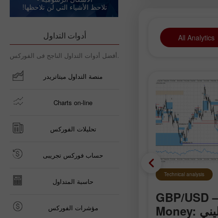
reportage o
تلاحظ الأشياء التي لن تلاحظها!
that visite
megalopolis
أدوات التداول
All Analytics
أفضل أدوات التداول الناجح فى الفوركس.
منصة التداول ميتاتريدر
Charts on-line
تحليلات الفوركس
حساب فوركس تجريبى
Technical analysis
Technical analysis
حاسبة المتداول
GBP/U – تحليل Smart
EUR/USD – 6 أغسط
Money: الجنيه الإسترليني
مؤشرات الفوركس
تزايد المخاوف بشأن الدولا