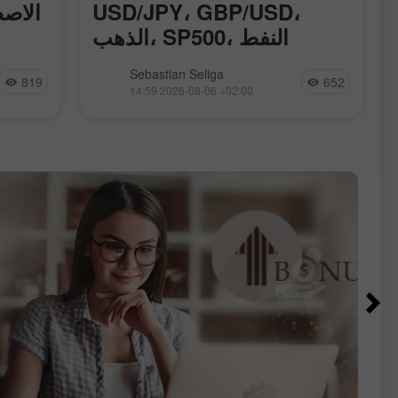
USD/JPY، GBP/USD،
الاصط
الذهب، SP500، النفط
وBitcoin
نقدّم لكم القسم المُحدَّث يوميًا من
سجّلت ا
Sebastian Seliga
819
652
تحليلات الفوركس، حيث ستجدون
جديدة 
14:59 2026-08-06 +02:00
مراجعات من خبراء الفوركس، ومتابعة
الاصط
آنية للمعلومات المالية، بالإضافة إلى
محتمل
توقّعات مباشرة لأسعار صرف الدولار
يفتح ال
الأمريكي، اليورو، الروبل، البيتكوين وغيرها