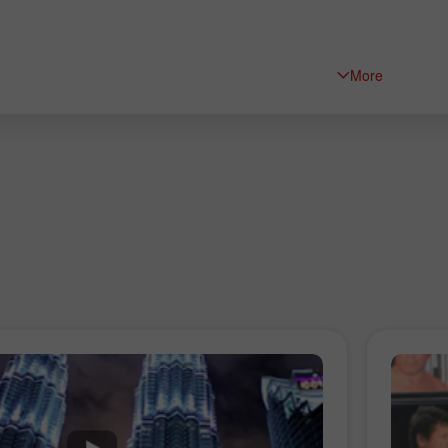
More
إيداع الحظ
بونص