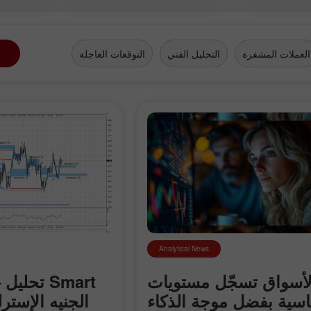
f InstaForex TV film group
d the modern South-Asian
.
العملات المشفرة
التحليل الفني
التوقعات العاجلة
Analytical News
لأسواق تسجّل مستويات
SD
اسية بفضل موجة الذكاء