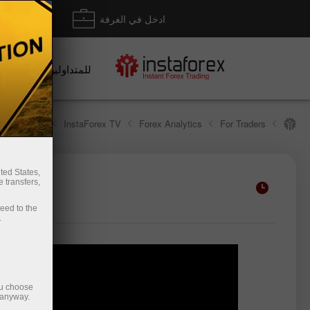
ادخل في الغرفة
إيداع/ س
للمتداولين
ex TV News
InstaForex TV
Forex Analytics
For Traders
ted States,
 transfers,
فتح حساب تجريبي
فتح ح
ceed to the
.
ou choose
 anyway.