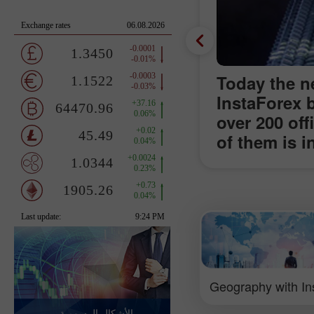
Today the ne
InstaForex 
over 200 off
of them is i
of Malaysia.
comfortably 
the world-f
Petronas Tw
meters high
as the symbo
cultural, ec
Geography with In
of Malaysia
الأشكال الرسومية -