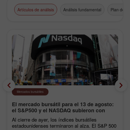
Artículos de análisis
Análisis fundamental
Plan de n
Mercados bursátiles
El mercado bursátil para el 13 de agosto:
el S&P500 y el NASDAQ subieron con
fuerza tras las estadísticas de inflación
Al cierre de ayer, los índices bursátiles
estadounidenses terminaron al alza. El S&P 500