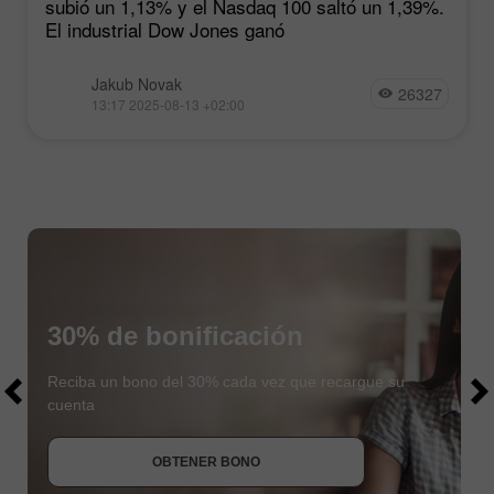
subió un 1,13% y el Nasdaq 100 saltó un 1,39%.
El industrial Dow Jones ganó
Jakub Novak
26327
13:17 2025-08-13 +02:00
30% de bonificación
$1000
$1000
Reciba un bono del 30% cada vez que recargue su
cuenta
OBTENER BONO
UNIRSE AL CONCURSO
UNIRSE AL CONCURSO