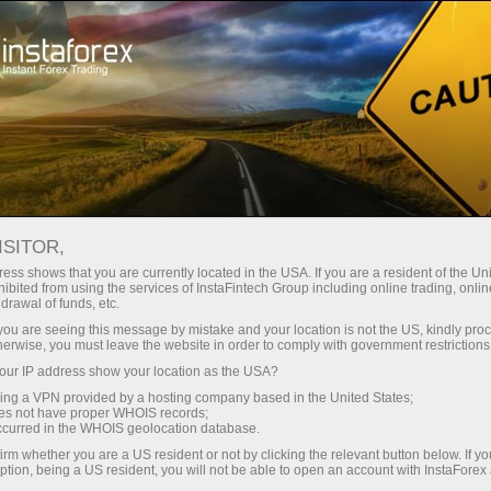
For Traders
Forex Analytics
InstaForex TV
Forex TV News
ISITOR,
ess shows that you are currently located in the USA. If you are a resident of the Uni
ibited from using the services of InstaFintech Group including online trading, online
drawal of funds, etc.
k you are seeing this message by mistake and your location is not the US, kindly pro
herwise, you must leave the website in order to comply with government restrictions
ur IP address show your location as the USA?
Deposite dinero
sing a VPN provided by a hosting company based in the United States;
oes not have proper WHOIS records;
occurred in the WHOIS geolocation database.
Retire dinero
irm whether you are a US resident or not by clicking the relevant button below. If y
ption, being a US resident, you will not be able to open an account with InstaForex