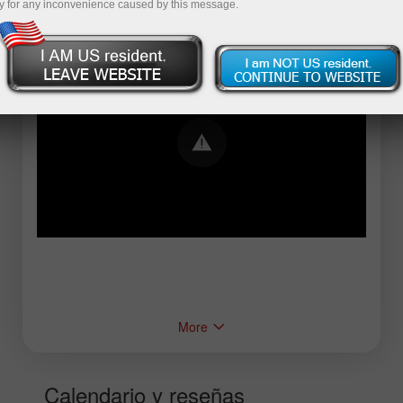
y for any inconvenience caused by this message.
Error loading YouTube: Video could not be
played
More
Calendario y reseñas