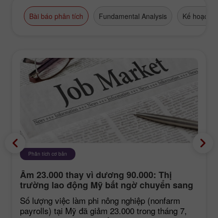
Bài báo phân tích
Fundamental Analysis
Kế hoạch g
Phân tích cơ bản
Âm 23.000 thay vì dương 90.000: Thị
trường lao động Mỹ bất ngờ chuyển sang
tiêu cực
Số lượng việc làm phi nông nghiệp (nonfarm
payrolls) tại Mỹ đã giảm 23.000 trong tháng 7,