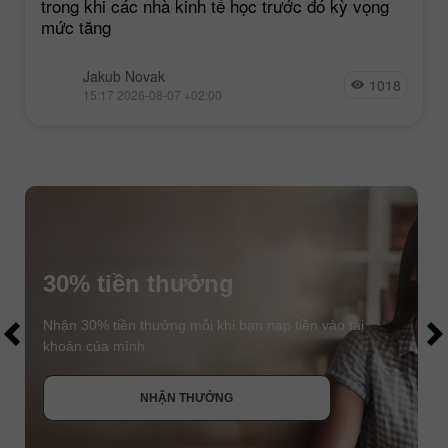
trong khi các nhà kinh tế học trước đó kỳ vọng
mức tăng
Jakub Novak
1018
15:17 2026-08-07 +02:00
30% tiền thưởng
$1000
$1000
Nhận 30% tiền thưởng mỗi khi bạn nạp tiền vào tài
khoản của mình
NHẬN THƯỞNG
THAM GIA CUỘC THI
THAM GIA CUỘC THI