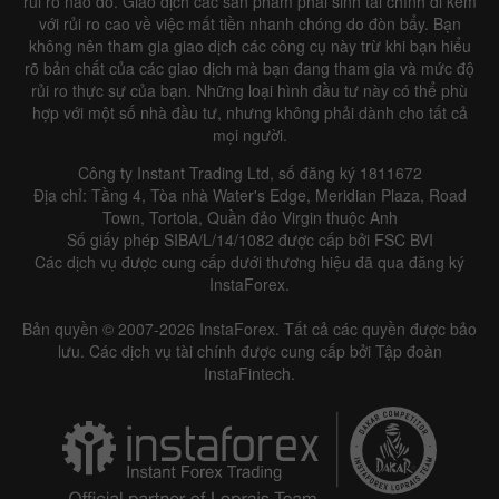
rủi ro nào đó. Giao dịch các sản phẩm phái sinh tài chính đi kèm
với rủi ro cao về việc mất tiền nhanh chóng do đòn bẩy. Bạn
không nên tham gia giao dịch các công cụ này trừ khi bạn hiểu
rõ bản chất của các giao dịch mà bạn đang tham gia và mức độ
rủi ro thực sự của bạn. Những loại hình đầu tư này có thể phù
hợp với một số nhà đầu tư, nhưng không phải dành cho tất cả
mọi người.
Công ty Instant Trading Ltd, số đăng ký 1811672
Địa chỉ: Tầng 4, Tòa nhà Water's Edge, Meridian Plaza, Road
Town, Tortola, Quần đảo Virgin thuộc Anh
Số giấy phép SIBA/L/14/1082 được cấp bởi FSC BVI
Các dịch vụ được cung cấp dưới thương hiệu đã qua đăng ký
InstaForex.
Bản quyền © 2007-2026 InstaForex. Tất cả các quyền được bảo
lưu. Các dịch vụ tài chính được cung cấp bởi Tập đoàn
InstaFintech.