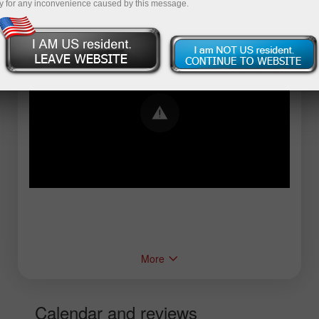
y for any inconvenience caused by this message.
Error loading YouTube: Video could not be
played
More
Calendar and reviews