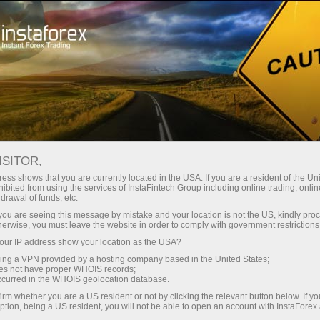
For Traders
Forex Analytics
InstaForex TV
Forex TV News
ISITOR,
ess shows that you are currently located in the USA. If you are a resident of the Uni
ibited from using the services of InstaFintech Group including online trading, online
drawal of funds, etc.
k you are seeing this message by mistake and your location is not the US, kindly pro
herwise, you must leave the website in order to comply with government restrictions
ur IP address show your location as the USA?
ửi
Mở 
sing a VPN provided by a hosting company based in the United States;
oes not have proper WHOIS records;
occurred in the WHOIS geolocation database.
M
irm whether you are a US resident or not by clicking the relevant button below. If y
ption, being a US resident, you will not be able to open an account with InstaForex