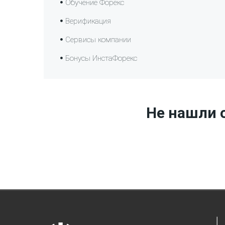
Обучение Форекс
Верификация
Сервисы компании
Бонусы ИнстаФорекс
Не нашли о