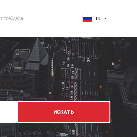
т трейдера
RU
ИСКАТ
Ь