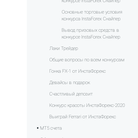
конкурсе InstaForex Снайпер
Основные торговые условия
конкурса InstaForex Снайпер
Вывод призовых средств в
конкурсе InstaForex Снайпер
Лаки Трейдер
Общие вопросы по всем конкурсам
Гонка FX-1 от ИнстаФорекс
Девайсы в подарок
Счастливый депозит
Конкурс красоты ИнстаФорекс-2020
Выиграй Ferrari от ИнстаФорекс
МТ5 счета