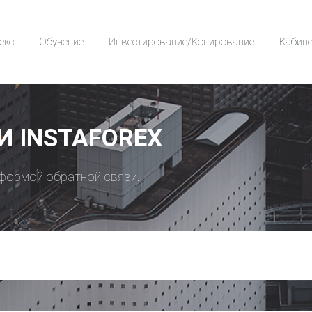
екс
Обучение
Инвестирование/Копирование
Кабине
 INSTAFOREX
формой обратной связи.