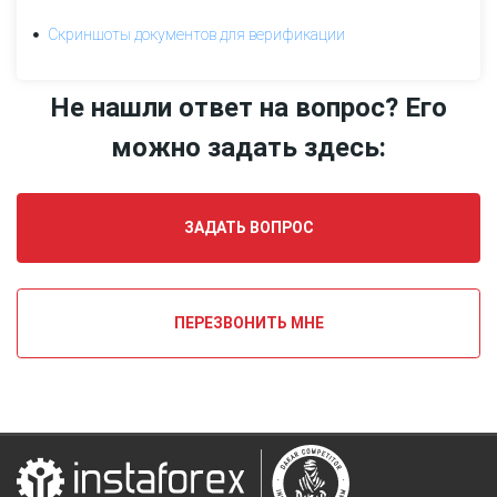
для
верификации
Скриншоты документов для верификации
Сервисы
Не нашли ответ на вопрос? Его
компании
можно задать здесь:
Бонусы
ИнстаФорекс
ЗАДАТЬ ВОПРОС
ПЕРЕЗВОНИТЬ МНЕ